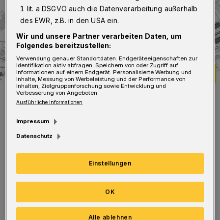
1 lit. a DSGVO auch die Datenverarbeitung außerhalb
des EWR, z.B. in den USA ein.
Wir und unsere Partner verarbeiten Daten, um
Folgendes bereitzustellen:
Verwendung genauer Standortdaten. Endgeräteeigenschaften zur
Identifikation aktiv abfragen. Speichern von oder Zugriff auf
Informationen auf einem Endgerät. Personalisierte Werbung und
Inhalte, Messung von Werbeleistung und der Performance von
Inhalten, Zielgruppenforschung sowie Entwicklung und
Verbesserung von Angeboten.
Die Umfahrung der Baustelle.
Ausführliche Informationen
Foto: WSW
Impressum
Datenschutz
Einstellungen
Ab Montag, 11. Januar, verlegen die WSW im
Westfalenweg 210 neue Gasleitungen.
OK
Während der etwa zweiwöchigen Bauzeit wird
der Westfalenweg in diesem Bereich gesperrt,
Alle ablehnen