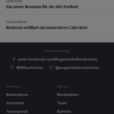
Elberfeld
Ein neuer Brunnen für die Alte Freiheit
Ein neuer Brunnen für die Alte Freiheit
Gesundheit
Bethesda eröffnet ein innovatives Callcenter
Bethesda eröffnet ein innovatives Callcenter
SOZIALE MEDIEN
www.facebook.com/WuppertalerRundschau/
@WRundschau
@wuppertalerrundschau
SERVICES
VERLAG
Reklamation
Mediadaten
Inserieren
Team
Trauerportal
Karriere