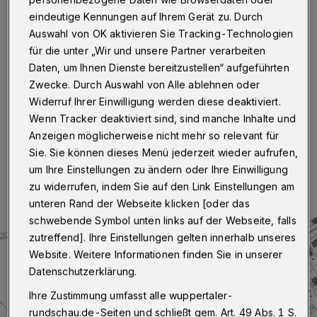
Westfalenweg
eindeutige Kennungen auf Ihrem Gerät zu. Durch
Auswahl von OK aktivieren Sie Tracking-Technologien
Wuppertal
·
Ab Montag (11. Januar 2021) verlegen
für die unter „Wir und unsere Partner verarbeiten
die Wuppertaler Stadtwerke (WSW) im Westfalenweg
in Wuppertal-Uellendahl neue Gasleitungen. Während
Daten, um Ihnen Dienste bereitzustellen“ aufgeführten
der etwa zweiwöchigen Bauzeit wird der Westfalenweg
Zwecke. Durch Auswahl von Alle ablehnen oder
zum Teil gesperrt.
Widerruf Ihrer Einwilligung werden diese deaktiviert.
Wenn Tracker deaktiviert sind, sind manche Inhalte und
Anzeigen möglicherweise nicht mehr so relevant für
Sie. Sie können dieses Menü jederzeit wieder aufrufen,
07.01.2021 , 10:30 Uhr
Eine Minute Lesezeit
um Ihre Einstellungen zu ändern oder Ihre Einwilligung
zu widerrufen, indem Sie auf den Link Einstellungen am
unteren Rand der Webseite klicken [oder das
schwebende Symbol unten links auf der Webseite, falls
zutreffend]. Ihre Einstellungen gelten innerhalb unseres
Website. Weitere Informationen finden Sie in unserer
Datenschutzerklärung.
Ihre Zustimmung umfasst alle wuppertaler-
rundschau.de-Seiten und schließt gem. Art. 49 Abs. 1 S.