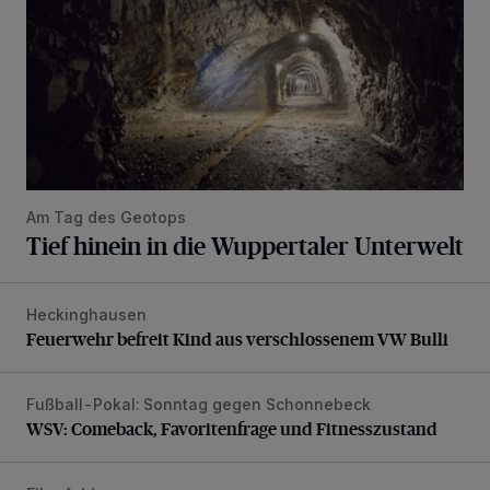
Am Tag des Geotops
Tief hinein in die Wuppertaler Unterwelt
Heckinghausen
Feuerwehr befreit Kind aus verschlossenem VW Bulli
Feuerwehr befreit Kind aus verschlossenem VW Bulli
Fußball-Pokal: Sonntag gegen Schonnebeck
WSV: Comeback, Favoritenfrage und Fitnesszustand
WSV: Comeback, Favoritenfrage und Fitnesszustand