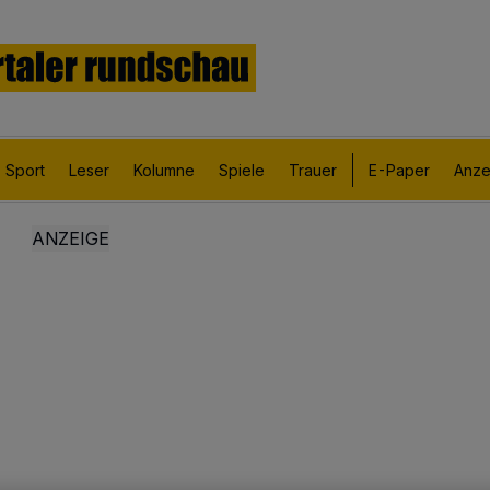
Sport
Leser
Kolumne
Spiele
Trauer
E-Paper
Anze