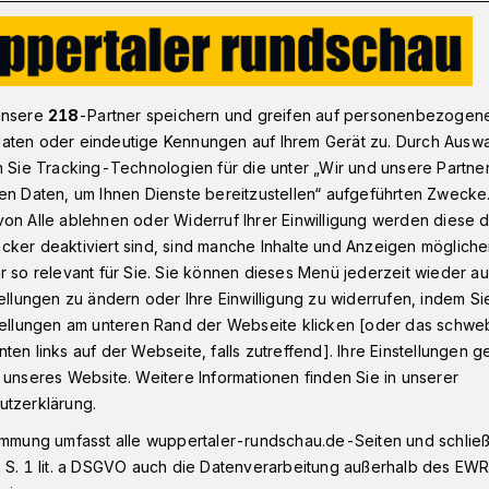
Löst Busspur das Uni-Verkehrsproblem in Wuppertal?
unsere
218
-Partner speichern und greifen auf personenbezogen
aten oder eindeutige Kennungen auf Ihrem Gerät zu. Durch Ausw
n Sie Tracking-Technologien für die unter „Wir und unsere Partne
en Daten, um Ihnen Dienste bereitzustellen“ aufgeführten Zwecke
 das Uni-
on Alle ablehnen oder Widerruf Ihrer Einwilligung werden diese de
cker deaktiviert sind, sind manche Inhalte und Anzeigen möglich
oblem?
r so relevant für Sie. Sie können dieses Menü jederzeit wieder au
tellungen zu ändern oder Ihre Einwilligung zu widerrufen, indem Si
stellungen am unteren Rand der Webseite klicken [oder das schw
ten links auf der Webseite, falls zutreffend]. Ihre Einstellungen g
 Dienstag tagte im Barmer Rathaus der
 unseres Website. Weitere Informationen finden Sie in unserer
r Tagesordnung stand unter anderem die
utzerklärung.
iskussion kam es dort nicht. Dafür aber
immung umfasst alle wuppertaler-rundschau.de-Seiten und schließt
zung der Bezirksvertretung Elberfeld
 S. 1 lit. a DSGVO auch die Datenverarbeitung außerhalb des EWR, 
waltung.