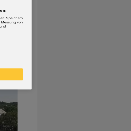
en:
gen. Speichern
e, Messung von
 und