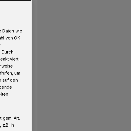
e Daten wie
ahl von OK
r
. Durch
aktiviert.
erweise
frufen, um
e auf den
ebende
elten
 gem. Art.
z.B. in