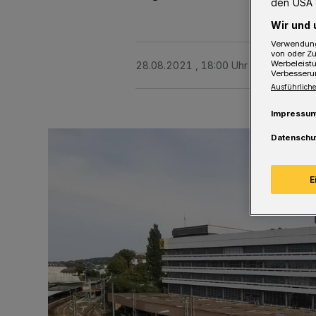
den USA 
Wir und 
Verwendung
von oder Zu
Werbeleist
28.08.2021 , 18:00 Uhr
2 Minuten Le
Verbesseru
Ausführliche
Impressu
Datenschu
E