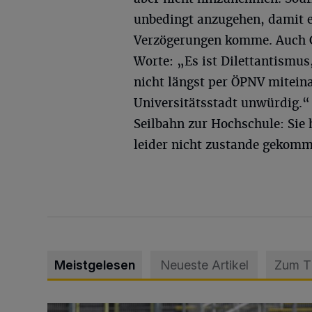
unbedingt anzugehen, damit e
Verzögerungen komme. Auch C
Worte: „Es ist Dilettantismus
nicht längst per ÖPNV miteina
Universitätsstadt unwürdig.“ 
Seilbahn zur Hochschule: Sie h
leider nicht zustande gekomm
Meistgelesen
Neueste Artikel
Zum 
WSV: Übertragung im Barmer Bahnhof und klare An