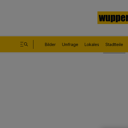
Bilder
Umfrage
Lokales
Stadtteile