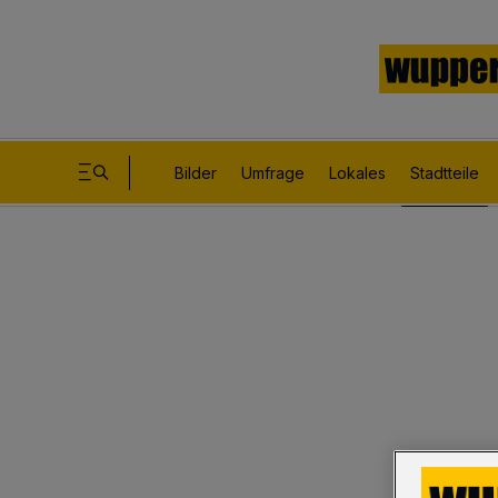
Bilder
Umfrage
Lokales
Stadtteile