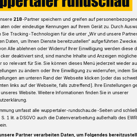
unsere
218
-Partner speichern und greifen auf personenbezogen
Trickbetrüger bestehlen 81-Jährige
aten oder eindeutige Kennungen auf Ihrem Gerät zu. Durch Ausw
n Sie Tracking-Technologien für die unter „Wir und unsere Partne
en Daten, um Ihnen Dienste bereitzustellen“ aufgeführten Zwecke
on Alle ablehnen oder Widerruf Ihrer Einwilligung werden diese de
cker deaktiviert sind, sind manche Inhalte und Anzeigen möglich
r bestehlen 81-
r so relevant für Sie. Sie können dieses Menü jederzeit wieder au
tellungen zu ändern oder Ihre Einwilligung zu widerrufen, indem Si
stellungen am unteren Rand der Webseite klicken [oder das schw
ten links auf der Webseite, falls zutreffend]. Ihre Einstellungen g
 unseres Website. Weitere Informationen finden Sie in unserer
utzerklärung.
 Ronsdorferin ist am Donnerstag (29. Juni
geworden. Ein Anrufer gab sich als
immung umfasst alle wuppertaler-rundschau.de-Seiten und schließt
 S. 1 lit. a DSGVO auch die Datenverarbeitung außerhalb des EWR, 
suchte die Dame zu Hause. Der
ein.
rau einen überteuerten Teppich auf.
unsere Partner verarbeiten Daten, um Folgendes bereitzustell