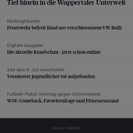
Tief hinein in die Wuppertaler Unterwelt
Heckinghausen
Feuerwehr befreit Kind aus verschlossenem VW Bulli
Feuerwehr befreit Kind aus verschlossenem VW Bulli
Digitale Ausgabe
Die aktuelle Rundschau – jetzt schon online
Die aktuelle Rundschau – jetzt schon online
Seit dem 8. Juli verschollen
Vermisster Jugendlicher tot aufgefunden
Vermisster Jugendlicher tot aufgefunden
Fußball-Pokal: Sonntag gegen Schonnebeck
WSV: Comeback, Favoritenfrage und Fitnesszustand
WSV: Comeback, Favoritenfrage und Fitnesszustand
SOZIALE MEDIEN