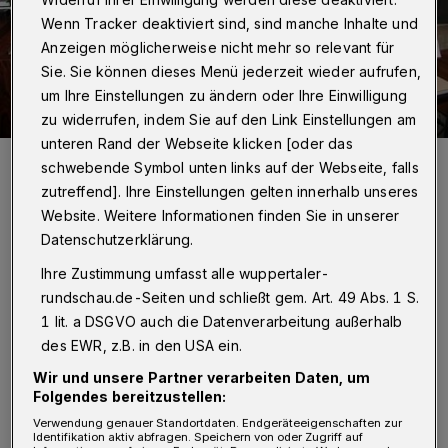
Wenn Tracker deaktiviert sind, sind manche Inhalte und
Anzeigen möglicherweise nicht mehr so relevant für
Sie. Sie können dieses Menü jederzeit wieder aufrufen,
um Ihre Einstellungen zu ändern oder Ihre Einwilligung
zu widerrufen, indem Sie auf den Link Einstellungen am
unteren Rand der Webseite klicken [oder das
150. Orgelmusik zur Marktzeit mit Markus Brandt, Gerd Stratmann,
schwebende Symbol unten links auf der Webseite, falls
Matthias Haenel und Christian Auhage (v.l.) beim Jubiläumskonzert.
zutreffend]. Ihre Einstellungen gelten innerhalb unseres
Foto: Conrads
Website. Weitere Informationen finden Sie in unserer
Datenschutzerklärung.
Ihre Zustimmung umfasst alle wuppertaler-
rundschau.de-Seiten und schließt gem. Art. 49 Abs. 1 S.
Von Klaus-Günther Conrads
1 lit. a DSGVO auch die Datenverarbeitung außerhalb
des EWR, z.B. in den USA ein.
S
Wir und unsere Partner verarbeiten Daten, um
eitdem Markus Brandt 1999 nach
Folgendes bereitzustellen:
Ronsdorf gekommen ist, hat er zwei
Verwendung genauer Standortdaten. Endgeräteeigenschaften zur
musikalische Meilensteine gesetzt. Mit den
Identifikation aktiv abfragen. Speichern von oder Zugriff auf