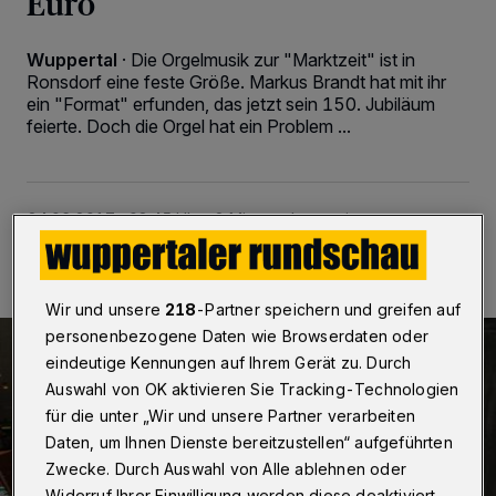
Euro
Wuppertal
·
Die Orgelmusik zur "Marktzeit" ist in
Ronsdorf eine feste Größe. Markus Brandt hat mit ihr
ein "Format" erfunden, das jetzt sein 150. Jubiläum
feierte. Doch die Orgel hat ein Problem ...
24.06.2017 , 08:45 Uhr
2 Minuten Lesezeit
Wir und unsere
218
-Partner speichern und greifen auf
personenbezogene Daten wie Browserdaten oder
eindeutige Kennungen auf Ihrem Gerät zu. Durch
Auswahl von OK aktivieren Sie Tracking-Technologien
für die unter „Wir und unsere Partner verarbeiten
Daten, um Ihnen Dienste bereitzustellen“ aufgeführten
Zwecke. Durch Auswahl von Alle ablehnen oder
Widerruf Ihrer Einwilligung werden diese deaktiviert.