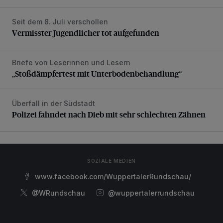
Seit dem 8. Juli verschollen
Vermisster Jugendlicher tot aufgefunden
Vermisster Jugendlicher tot aufgefunden
Briefe von Leserinnen und Lesern
„Stoßdämpfertest mit Unterbodenbehandlung“
„Stoßdämpfertest mit Unterbodenbehandlung“
Überfall in der Südstadt
Polizei fahndet nach Dieb mit sehr schlechten Zähnen
Polizei fahndet nach Dieb mit sehr schlechten Zähnen
SOZIALE MEDIEN
www.facebook.com/WuppertalerRundschau/
@WRundschau
@wuppertalerrundschau