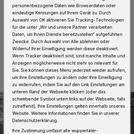
vorübergehend gesperrt
personenbezogene Daten wie Browserdaten oder
eindeutige Kennungen auf Ihrem Gerät zu. Durch
Wuppertal
·
Am Sonntagnachmittag (27. Dezember
Auswahl von OK aktivieren Sie Tracking-Technologien
2020) musste die Parkstraße in Ronsdorf für rund eine
für die unter „Wir und unsere Partner verarbeiten
Stunde voll gesperrt werden. Kurz vor bzw. hinter dem
TSV-Sportplatz drohte ein Baum auf die Fahrbahn zu
Daten, um Ihnen Dienste bereitzustellen“ aufgeführten
stürzen.
Zwecke. Durch Auswahl von Alle ablehnen oder
Widerruf Ihrer Einwilligung werden diese deaktiviert.
Wenn Tracker deaktiviert sind, sind manche Inhalte und
Anzeigen möglicherweise nicht mehr so relevant für
27.12.2020 , 16:48 Uhr
Eine Minute Lesezeit
Sie. Sie können dieses Menü jederzeit wieder aufrufen,
um Ihre Einstellungen zu ändern oder Ihre Einwilligung
zu widerrufen, indem Sie auf den Link Einstellungen am
unteren Rand der Webseite klicken [oder das
schwebende Symbol unten links auf der Webseite, falls
zutreffend]. Ihre Einstellungen gelten innerhalb unseres
Website. Weitere Informationen finden Sie in unserer
Datenschutzerklärung.
Ihre Zustimmung umfasst alle wuppertaler-