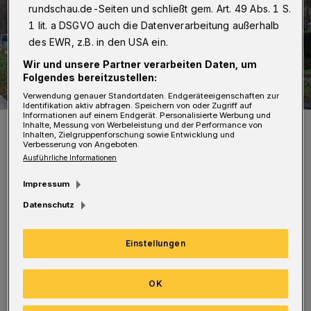
rundschau.de-Seiten und schließt gem. Art. 49 Abs. 1 S.
1 lit. a DSGVO auch die Datenverarbeitung außerhalb
des EWR, z.B. in den USA ein.
Wir und unsere Partner verarbeiten Daten, um
Folgendes bereitzustellen:
Verwendung genauer Standortdaten. Endgeräteeigenschaften zur
Identifikation aktiv abfragen. Speichern von oder Zugriff auf
Informationen auf einem Endgerät. Personalisierte Werbung und
Einsatz auf den Südhöhen.
Inhalte, Messung von Werbeleistung und der Performance von
Inhalten, Zielgruppenforschung sowie Entwicklung und
Foto: Christoph Petersen
Verbesserung von Angeboten.
Ausführliche Informationen
Impressum
Datenschutz
Ein großer Ast war bereits auf eine
Einstellungen
Stromleitung gefallen. Der Löschzug
Hahnerberg der Freiwilligen Feuerwehr
OK
beseitigte die Gefahr mit Hilfe einer