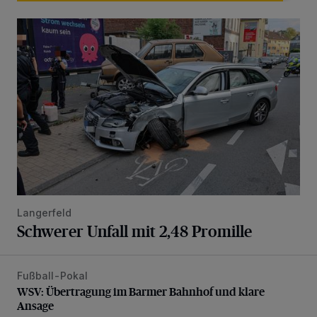
Schwerer Unfall mit 2,48 Promille
Langerfeld
Schwerer Unfall mit 2,48 Promille
Fußball-Pokal
WSV: Übertragung im Barmer Bahnhof und klare Ansage
WSV: Übertragung im Barmer Bahnhof und klare
Ansage