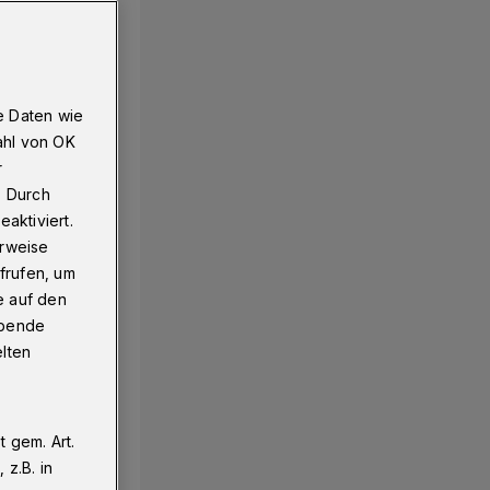
e Daten wie
ahl von OK
r
. Durch
aktiviert.
erweise
frufen, um
e auf den
ebende
elten
 gem. Art.
z.B. in