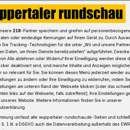
Klassentreffen mit einer Leiche
unsere
218
-Partner speichern und greifen auf personenbezogen
aten oder eindeutige Kennungen auf Ihrem Gerät zu. Durch Ausw
n Sie Tracking-Technologien für die unter „Wir und unsere Partne
en Daten, um Ihnen Dienste bereitzustellen“ aufgeführten Zwecke
en mit einer Leiche
on Alle ablehnen oder Widerruf Ihrer Einwilligung werden diese de
cker deaktiviert sind, sind manche Inhalte und Anzeigen möglich
r so relevant für Sie. Sie können dieses Menü jederzeit wieder au
tellungen zu ändern oder Ihre Einwilligung zu widerrufen, indem Si
 Stammgast der "LIT.ronsdorf". Die elften
stellungen am unteren Rand der Webseite klicken [oder das schw
inden vom 30. September 2017 bis 21.
ten links auf der Webseite, falls zutreffend]. Ihre Einstellungen g
ogramm ist online verfügbar: www.hub-
 unseres Website. Weitere Informationen finden Sie in unserer
utzerklärung.
immung umfasst alle wuppertaler-rundschau.de-Seiten und schließt
 S. 1 lit. a DSGVO auch die Datenverarbeitung außerhalb des EWR, 