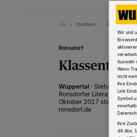
Stadtteile
Ronsdorf
Wir und 
Browserd
aktiviere
Ronsdorf
verarbeit
Klassentreff
Auswahl v
Wenn Tra
nicht meh
Ihre Eins
Wuppertal
·
Stefan Barz ist
Link Ein
Ronsdorfer Literaturtage f
Symbol un
Oktober 2017 statt. Das Pr
innerhalb
ronsdorf.de
Datensch
Ihre Zust
49 Abs. 1