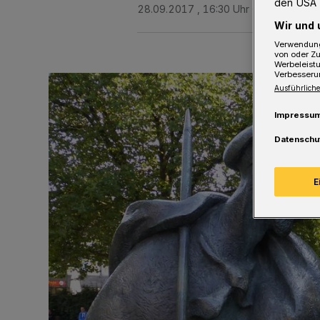
den USA 
28.09.2017 , 16:30 Uhr
2 Minuten Le
Wir und 
Verwendung
von oder Zu
Werbeleist
Verbesseru
Ausführliche
Impressu
Datenschu
E