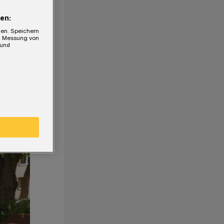
en:
gen. Speichern
e, Messung von
 und