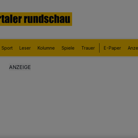
Sport
Leser
Kolumne
Spiele
Trauer
E-Paper
Anze