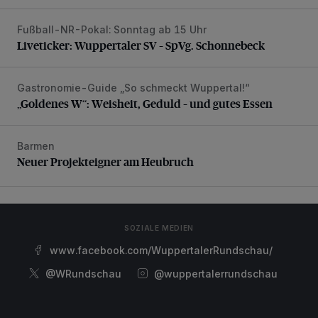
Fußball-NR-Pokal: Sonntag ab 15 Uhr
Liveticker: Wuppertaler SV – SpVg. Schonnebeck
Liveticker: Wuppertaler SV – SpVg. Schonnebeck
Gastronomie-Guide „So schmeckt Wuppertal!“
„Goldenes W“: Weisheit, Geduld – und gutes Essen
„Goldenes W“: Weisheit, Geduld – und gutes Essen
Barmen
Neuer Projekteigner am Heubruch
Neuer Projekteigner am Heubruch
SOZIALE MEDIEN
www.facebook.com/WuppertalerRundschau/
@WRundschau
@wuppertalerrundschau