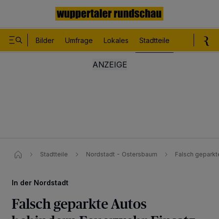
Bilder
Umfrage
Lokales
Stadtteile
Sport
Le
Stadtteile
Nordstadt - Ostersbaum
Falsch geparkt
In der Nordstadt
Falsch geparkte Autos