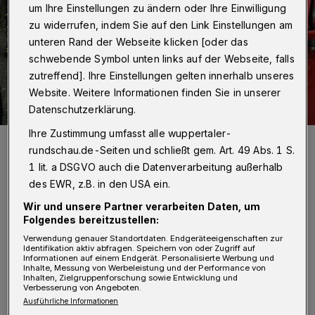
um Ihre Einstellungen zu ändern oder Ihre Einwilligung
zu widerrufen, indem Sie auf den Link Einstellungen am
unteren Rand der Webseite klicken [oder das
schwebende Symbol unten links auf der Webseite, falls
zutreffend]. Ihre Einstellungen gelten innerhalb unseres
Website. Weitere Informationen finden Sie in unserer
Datenschutzerklärung.
Ihre Zustimmung umfasst alle wuppertaler-
Die Feuerwehr hatte zunächst Mühe, den Ort des Geschehens zu
erreichen.
rundschau.de-Seiten und schließt gem. Art. 49 Abs. 1 S.
Foto: Christoph Petersen
1 lit. a DSGVO auch die Datenverarbeitung außerhalb
des EWR, z.B. in den USA ein.
Wir und unsere Partner verarbeiten Daten, um
Folgendes bereitzustellen:
Verwendung genauer Standortdaten. Endgeräteeigenschaften zur
D
Identifikation aktiv abfragen. Speichern von oder Zugriff auf
ie Großfahrzeuge des Löschzugs der
Informationen auf einem Endgerät. Personalisierte Werbung und
Inhalte, Messung von Werbeleistung und der Performance von
Berufsfeuerwehr aus Elberfeld konnten
Inhalten, Zielgruppenforschung sowie Entwicklung und
Verbesserung von Angeboten.
den Einsatzort nicht direkt erreichen. Grund
Ausführliche Informationen