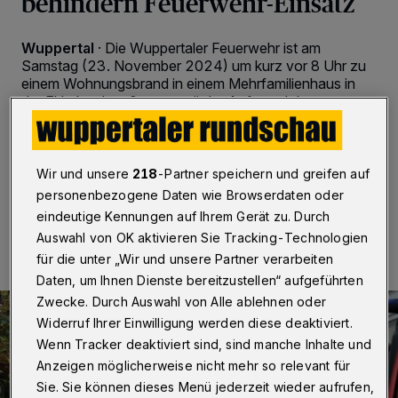
behindern Feuerwehr-Einsatz
Wuppertal
·
Die Wuppertaler Feuerwehr ist am
Samstag (23. November 2024) um kurz vor 8 Uhr zu
einem Wohnungsbrand in einem Mehrfamilienhaus in
der Ekkehardstraße ausgerückt. Aufgrund der
Parksituation in der Elberfelder Nordstadt gab es
zunächst erhebliche Probleme bei der Anfahrt.
Wir und unsere
218
-Partner speichern und greifen auf
personenbezogene Daten wie Browserdaten oder
23.11.2024 , 11:01 Uhr
Eine Minute Lesezeit
eindeutige Kennungen auf Ihrem Gerät zu. Durch
Auswahl von OK aktivieren Sie Tracking-Technologien
für die unter „Wir und unsere Partner verarbeiten
Daten, um Ihnen Dienste bereitzustellen“ aufgeführten
Zwecke. Durch Auswahl von Alle ablehnen oder
Widerruf Ihrer Einwilligung werden diese deaktiviert.
Wenn Tracker deaktiviert sind, sind manche Inhalte und
Anzeigen möglicherweise nicht mehr so relevant für
Sie. Sie können dieses Menü jederzeit wieder aufrufen,