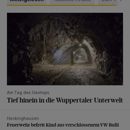
Tief hinein in die Wuppertaler Unterwelt
Am Tag des Geotops
Tief hinein in die Wuppertaler Unterwelt
Heckinghausen
Feuerwehr befreit Kind aus verschlossenem VW Bulli
Feuerwehr befreit Kind aus verschlossenem VW Bulli