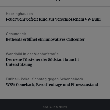
Heckinghausen
Feuerwehr befreit Kind aus verschlossenem VW Bulli
Feuerwehr befreit Kind aus verschlossenem VW Bulli
Gesundheit
Bethesda eröffnet ein innovatives Callcenter
Bethesda eröffnet ein innovatives Callcenter
Wandbild in der Viehhofstraße
Der neue Türsteher der Südstadt braucht Unterstützung
Der neue Türsteher der Südstadt braucht
Unterstützung
Fußball-Pokal: Sonntag gegen Schonnebeck
WSV: Comeback, Favoritenfrage und Fitnesszustand
WSV: Comeback, Favoritenfrage und Fitnesszustand
SOZIALE MEDIEN