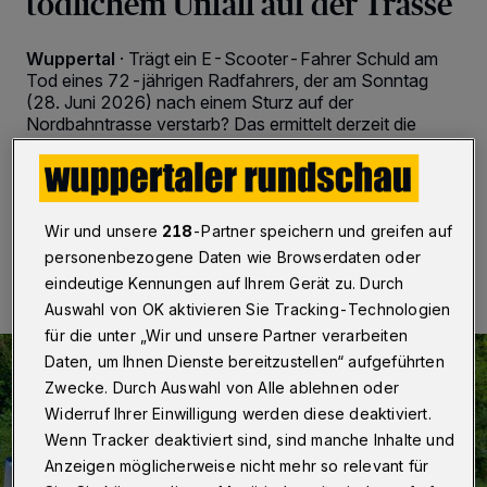
tödlichem Unfall auf der Trasse
Wuppertal
·
Trägt ein E-Scooter-Fahrer Schuld am
Tod eines 72-jährigen Radfahrers, der am Sonntag
(28. Juni 2026) nach einem Sturz auf der
Nordbahntrasse verstarb? Das ermittelt derzeit die
Staatsanwaltschaft Wuppertal.
Wir und unsere
218
-Partner speichern und greifen auf
04.07.2026 , 18:00 Uhr
Eine Minute Lesezeit
personenbezogene Daten wie Browserdaten oder
eindeutige Kennungen auf Ihrem Gerät zu. Durch
Auswahl von OK aktivieren Sie Tracking-Technologien
für die unter „Wir und unsere Partner verarbeiten
Daten, um Ihnen Dienste bereitzustellen“ aufgeführten
Zwecke. Durch Auswahl von Alle ablehnen oder
Widerruf Ihrer Einwilligung werden diese deaktiviert.
Wenn Tracker deaktiviert sind, sind manche Inhalte und
Anzeigen möglicherweise nicht mehr so relevant für