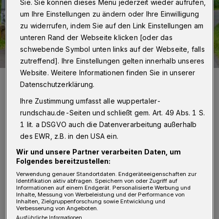
Sie. Sie können dieses Menü jederzeit wieder aufrufen,
um Ihre Einstellungen zu ändern oder Ihre Einwilligung
zu widerrufen, indem Sie auf den Link Einstellungen am
unteren Rand der Webseite klicken [oder das
schwebende Symbol unten links auf der Webseite, falls
zutreffend]. Ihre Einstellungen gelten innerhalb unseres
Website. Weitere Informationen finden Sie in unserer
Foto: Wuppertaler Rundschau/Christoph Petersen
Datenschutzerklärung.
Ihre Zustimmung umfasst alle wuppertaler-
rundschau.de-Seiten und schließt gem. Art. 49 Abs. 1 S.
1 lit. a DSGVO auch die Datenverarbeitung außerhalb
E
des EWR, z.B. in den USA ein.
ine Zeugin belastete in ihrer Aussage
Wir und unsere Partner verarbeiten Daten, um
einen E-Scooter-Fahrer, der laut ihrer
Folgendes bereitzustellen:
Aussage gegen 17:30 Uhr nahe dem Haltepunkt
Verwendung genauer Standortdaten. Endgeräteeigenschaften zur
Identifikation aktiv abfragen. Speichern von oder Zugriff auf
Ostersbaum mit dem 72-Jährigen
Informationen auf einem Endgerät. Personalisierte Werbung und
Inhalte, Messung von Werbeleistung und der Performance von
zusammengeprallt und weitergefahren sein
Inhalten, Zielgruppenforschung sowie Entwicklung und
Verbesserung von Angeboten.
soll. Das Opfer trug einen Helm, konnte aber
Ausführliche Informationen