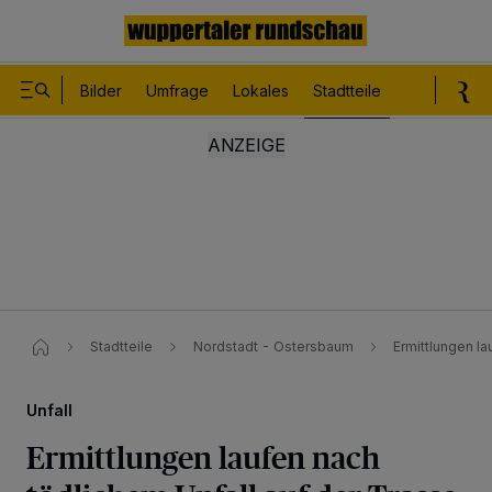
Bilder
Umfrage
Lokales
Stadtteile
Sport
Le
Stadtteile
Nordstadt - Ostersbaum
Ermittlungen la
Unfall
Ermittlungen laufen nach