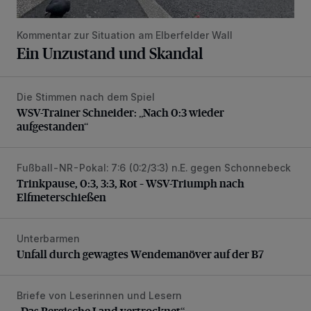
Kommentar zur Situation am Elberfelder Wall
Ein Unzustand und Skandal
Die Stimmen nach dem Spiel
WSV-Trainer Schneider: „Nach 0:3 wieder aufgestanden“
WSV-Trainer Schneider: „Nach 0:3 wieder
aufgestanden“
Fußball-NR-Pokal: 7:6 (0:2/3:3) n.E. gegen Schonnebeck
Trinkpause, 0:3, 3:3, Rot – WSV-Triumph nach Elfmetersc
Trinkpause, 0:3, 3:3, Rot – WSV-Triumph nach
Elfmeterschießen
Unterbarmen
Unfall durch gewagtes Wendemanöver auf der B7
Unfall durch gewagtes Wendemanöver auf der B7
Briefe von Leserinnen und Lesern
„Das Bergische Land vertrocknet“
„Das Bergische Land vertrocknet“