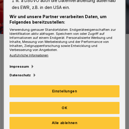
1 lit. a DSGVO auch die Datenverarbeitung außerhalb
des EWR, z.B. in den USA ein.
Wir und unsere Partner verarbeiten Daten, um
Folgendes bereitzustellen:
Verwendung genauer Standortdaten. Endgeräteeigenschaften zur
Identifikation aktiv abfragen. Speichern von oder Zugriff auf
Informationen auf einem Endgerät. Personalisierte Werbung und
Symbolbild.
Inhalte, Messung von Werbeleistung und der Performance von
Inhalten, Zielgruppenforschung sowie Entwicklung und
Foto: Christoph Petersen
Verbesserung von Angeboten.
Ausführliche Informationen
Impressum
Datenschutz
Der Zwölfjährige war nach Polizeiangaben
gegen 20:15 Uhr auf dem Parkplatz eines
Einstellungen
Discountmarktes unterwegs. Aus noch
OK
unbekannten Gründen kam er zu Fall und zog
sich dabei eine schwere Verletzung am Fuß zu.
Alle ablehnen