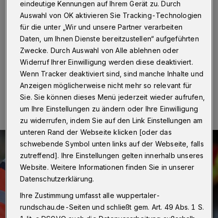
Sturz von E-Scooter
eindeutige Kennungen auf Ihrem Gerät zu. Durch
Auswahl von OK aktivieren Sie Tracking-Technologien
Wuppertal
·
Ein Junge hat sich am Mittwoch (16. Juni
für die unter „Wir und unsere Partner verarbeiten
2026) an der Weiherstraße bei einem Sturz von einem
Daten, um Ihnen Dienste bereitzustellen“ aufgeführten
E-Scooter schwer verletzt.
Zwecke. Durch Auswahl von Alle ablehnen oder
Widerruf Ihrer Einwilligung werden diese deaktiviert.
Wenn Tracker deaktiviert sind, sind manche Inhalte und
Anzeigen möglicherweise nicht mehr so relevant für
17.06.2026 , 12:55 Uhr
Eine Minute Lesezeit
Sie. Sie können dieses Menü jederzeit wieder aufrufen,
um Ihre Einstellungen zu ändern oder Ihre Einwilligung
zu widerrufen, indem Sie auf den Link Einstellungen am
unteren Rand der Webseite klicken [oder das
schwebende Symbol unten links auf der Webseite, falls
zutreffend]. Ihre Einstellungen gelten innerhalb unseres
Website. Weitere Informationen finden Sie in unserer
Datenschutzerklärung.
Ihre Zustimmung umfasst alle wuppertaler-
rundschau.de-Seiten und schließt gem. Art. 49 Abs. 1 S.