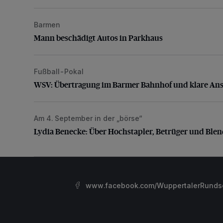
Barmen
Mann beschädigt Autos in Parkhaus
Mann beschädigt Autos in Parkhaus
Fußball-Pokal
WSV: Übertragung im Barmer Bahnhof und klare An
WSV: Übertragung im Barmer Bahnhof und klare An
Am 4. September in der „börse“
Lydia Benecke: Über Hochstapler, Betrüger und Blen
Lydia Benecke: Über Hochstapler, Betrüger und Ble
www.facebook.com/WuppertalerRunds