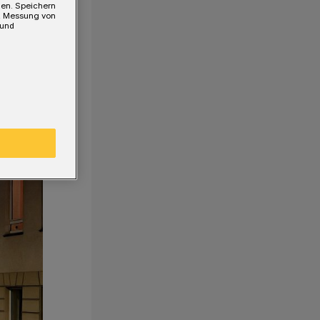
gen. Speichern
e, Messung von
 und