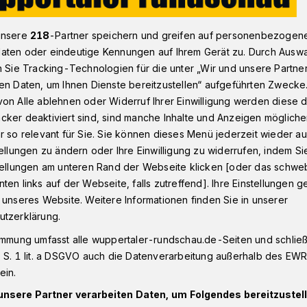
unsere
218
-Partner speichern und greifen auf personenbezogen
aten oder eindeutige Kennungen auf Ihrem Gerät zu. Durch Ausw
stersbaum
Luisenviertel & Nordstadt: Pendler und Gäste gesuch
n Sie Tracking-Technologien für die unter „Wir und unsere Partne
en Daten, um Ihnen Dienste bereitzustellen“ aufgeführten Zwecke
on Alle ablehnen oder Widerruf Ihrer Einwilligung werden diese de
zept
cker deaktiviert sind, sind manche Inhalte und Anzeigen möglich
l und Nordstadt:
r so relevant für Sie. Sie können dieses Menü jederzeit wieder au
tellungen zu ändern oder Ihre Einwilligung zu widerrufen, indem Si
stellungen am unteren Rand der Webseite klicken [oder das schw
Gäste gesucht
ten links auf der Webseite, falls zutreffend]. Ihre Einstellungen g
 unseres Website. Weitere Informationen finden Sie in unserer
utzerklärung.
 des Parkraumkonzeptes für die Nordstadt
immung umfasst alle wuppertaler-rundschau.de-Seiten und schließt
et sich aktuell in den letzten Zügen. Jetzt
 S. 1 lit. a DSGVO auch die Datenverarbeitung außerhalb des EWR, 
lerinnen und Pendler sowie regelmäßige
ein.
r angehört werden.
unsere Partner verarbeiten Daten, um Folgendes bereitzustell