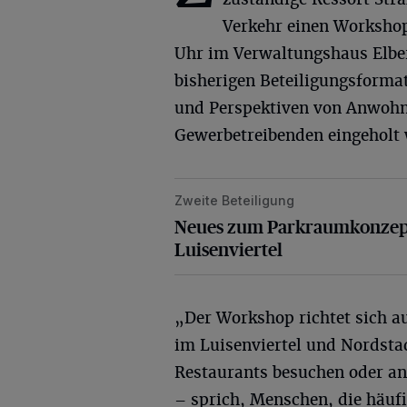
Verkehr einen Workshop
Uhr im Verwaltungshaus Elbe
bisherigen Beteiligungsform
und Perspektiven von Anwoh
Gewerbetreibenden eingeholt
Zweite Beteiligung
Neues zum Parkraumkonzept Nordst
Neues zum Parkraumkonzep
Luisenviertel
„Der Workshop richtet sich a
im Luisenviertel und Nordstad
Restaurants besuchen oder a
– sprich, Menschen, die häuf