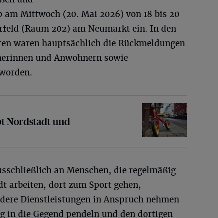
 am Mittwoch (20. Mai 2026) von 18 bis 20
rfeld (Raum 202) am Neumarkt ein. In den
aten waren hauptsächlich die Rückmeldungen
nerinnen und Anwohnern sowie
 worden.
adt und Luisenviertel
t Nordstadt und
usschließlich an Menschen, die regelmäßig
t arbeiten, dort zum Sport gehen,
ndere Dienstleistungen in Anspruch nehmen
ig in die Gegend pendeln und den dortigen