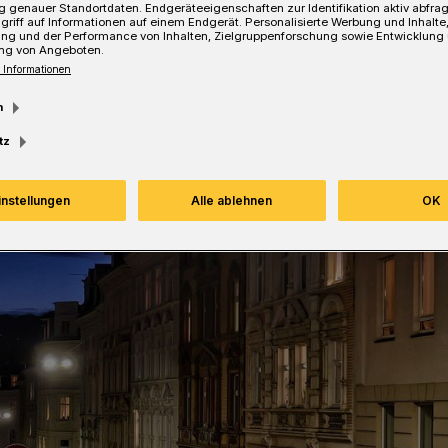
 genauer Standortdaten. Endgeräteeigenschaften zur Identifikation aktiv abfra
griff auf Informationen auf einem Endgerät. Personalisierte Werbung und Inhalt
ung und der Performance von Inhalten, Zielgruppenforschung sowie Entwicklung
ng von Angeboten.
Lesezeit
 Informationen
m
tz
instellungen
Alle ablehnen
OK