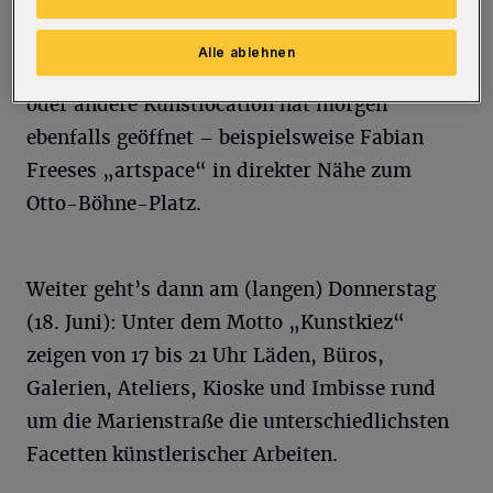
Zeitgleich zum Kunstmarkt läuft auf dem
Ölberg übrigens auch der Hof- und
Alle ablehnen
Gartentrödel „Klön&Klöngel“. Und die ein
oder andere Kunstlocation hat morgen
ebenfalls geöffnet – beispielsweise Fabian
Freeses „artspace“ in direkter Nähe zum
Otto-Böhne-Platz.
Weiter geht’s dann am (langen) Donnerstag
(18. Juni): Unter dem Motto „Kunstkiez“
zeigen von 17 bis 21 Uhr Läden, Büros,
Galerien, Ateliers, Kioske und Imbisse rund
um die Marienstraße die unterschiedlichsten
Facetten künstlerischer Arbeiten.