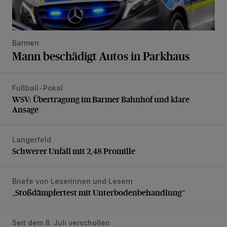
Barmen
Mann beschädigt Autos in Parkhaus
Fußball-Pokal
WSV: Übertragung im Barmer Bahnhof und klare Ansage
WSV: Übertragung im Barmer Bahnhof und klare
Ansage
Langerfeld
Schwerer Unfall mit 2,48 Promille
Schwerer Unfall mit 2,48 Promille
Briefe von Leserinnen und Lesern
„Stoßdämpfertest mit Unterbodenbehandlung“
„Stoßdämpfertest mit Unterbodenbehandlung“
Seit dem 8. Juli verschollen
Vermisster Jugendlicher tot aufgefunden