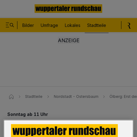
Bilder
Umfrage
Lokales
Stadtteile
Sport
Le
Stadtteile
Nordstadt - Ostersbaum
Ölberg: Erst de
Sonntag ab 11 Uhr
Ölberg: Erst der Kunstmarkt,