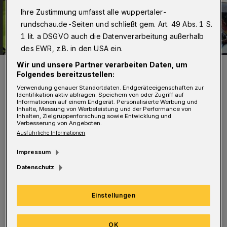
Ihre Zustimmung umfasst alle wuppertaler-
rundschau.de-Seiten und schließt gem. Art. 49 Abs. 1 S.
1 lit. a DSGVO auch die Datenverarbeitung außerhalb
des EWR, z.B. in den USA ein.
Wir und unsere Partner verarbeiten Daten, um
Es gibt viel zu entdecken.
Folgendes bereitzustellen:
Foto: Ölberger Kunst- und Kulturmarkt
Verwendung genauer Standortdaten. Endgeräteeigenschaften zur
Identifikation aktiv abfragen. Speichern von oder Zugriff auf
Informationen auf einem Endgerät. Personalisierte Werbung und
Inhalte, Messung von Werbeleistung und der Performance von
Inhalten, Zielgruppenforschung sowie Entwicklung und
Verbesserung von Angeboten.
D
Ausführliche Informationen
iesmal, beim 20. Jubiläum, sind viel
Impressum
mehr Ausstellerinnen und Aussteller als
Datenschutz
sonst mit dabei – vor allem aus dem Sektor
Bildende Kunst: Darüber freuen sich die
Einstellungen
Organisatoren Andre Kern und Bernd Bähner.
OK