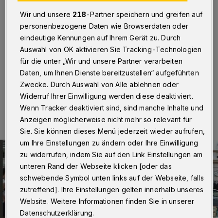
dann der „Kunstkiez“
Wir und unsere
218
-Partner speichern und greifen auf
Wuppertal
·
Am Sonntag (14. Juni 2026) präsentieren
personenbezogene Daten wie Browserdaten oder
23 Aussteller von 11 bis 18 Uhr auf dem Otto-Böhne-
eindeutige Kennungen auf Ihrem Gerät zu. Durch
Platz (Marienstraße / Ecke Wirkerstraße) auf dem
Auswahl von OK aktivieren Sie Tracking-Technologien
Ölberg Kunst und Kunsthandwerk.
für die unter „Wir und unsere Partner verarbeiten
Daten, um Ihnen Dienste bereitzustellen“ aufgeführten
Zwecke. Durch Auswahl von Alle ablehnen oder
Widerruf Ihrer Einwilligung werden diese deaktiviert.
13.06.2026 , 11:00 Uhr
Eine Minute Lesezeit
Wenn Tracker deaktiviert sind, sind manche Inhalte und
Anzeigen möglicherweise nicht mehr so relevant für
Sie. Sie können dieses Menü jederzeit wieder aufrufen,
um Ihre Einstellungen zu ändern oder Ihre Einwilligung
zu widerrufen, indem Sie auf den Link Einstellungen am
unteren Rand der Webseite klicken [oder das
schwebende Symbol unten links auf der Webseite, falls
zutreffend]. Ihre Einstellungen gelten innerhalb unseres
Website. Weitere Informationen finden Sie in unserer
Datenschutzerklärung.