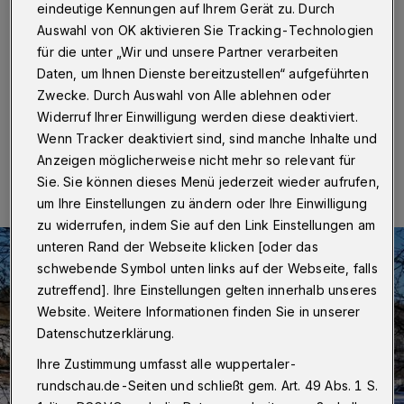
eindeutige Kennungen auf Ihrem Gerät zu. Durch
Wuppertal
·
Der Beyenburger Stausee und die Wupper
Auswahl von OK aktivieren Sie Tracking-Technologien
sind zu jeder Jahreszeit Hingucker – zurzeit aber ganz
für die unter „Wir und unsere Partner verarbeiten
besonders. Schnee und Eis haben die Landschaft im
Osten Wuppertals winterlich verzaubert.
Daten, um Ihnen Dienste bereitzustellen“ aufgeführten
Zwecke. Durch Auswahl von Alle ablehnen oder
Widerruf Ihrer Einwilligung werden diese deaktiviert.
Wenn Tracker deaktiviert sind, sind manche Inhalte und
12.02.2021 , 15:31 Uhr
Eine Minute Lesezeit
Anzeigen möglicherweise nicht mehr so relevant für
Sie. Sie können dieses Menü jederzeit wieder aufrufen,
um Ihre Einstellungen zu ändern oder Ihre Einwilligung
zu widerrufen, indem Sie auf den Link Einstellungen am
unteren Rand der Webseite klicken [oder das
schwebende Symbol unten links auf der Webseite, falls
zutreffend]. Ihre Einstellungen gelten innerhalb unseres
Website. Weitere Informationen finden Sie in unserer
Datenschutzerklärung.
Ihre Zustimmung umfasst alle wuppertaler-
rundschau.de-Seiten und schließt gem. Art. 49 Abs. 1 S.