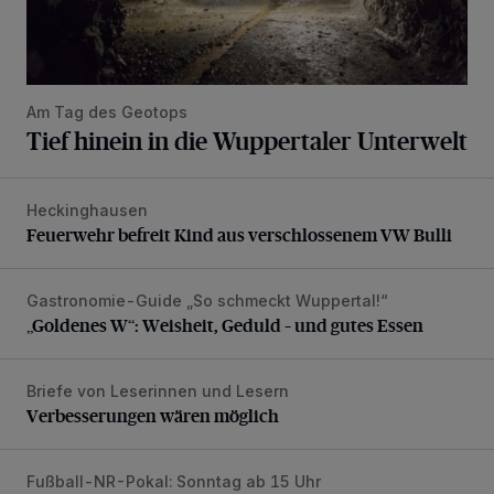
Am Tag des Geotops
Tief hinein in die Wuppertaler Unterwelt
Heckinghausen
Feuerwehr befreit Kind aus verschlossenem VW Bulli
Feuerwehr befreit Kind aus verschlossenem VW Bulli
Gastronomie-Guide „So schmeckt Wuppertal!“
„Goldenes W“: Weisheit, Geduld – und gutes Essen
„Goldenes W“: Weisheit, Geduld – und gutes Essen
Briefe von Leserinnen und Lesern
Verbesserungen wären möglich
Verbesserungen wären möglich
Fußball-NR-Pokal: Sonntag ab 15 Uhr
Liveticker: Wuppertaler SV – SpVg. Schonnebeck