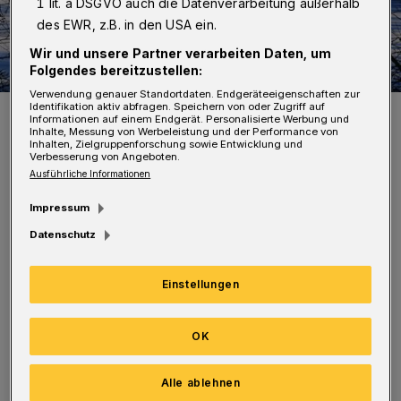
1 lit. a DSGVO auch die Datenverarbeitung außerhalb
des EWR, z.B. in den USA ein.
Wir und unsere Partner verarbeiten Daten, um
Folgendes bereitzustellen:
Verwendung genauer Standortdaten. Endgeräteeigenschaften zur
Identifikation aktiv abfragen. Speichern von oder Zugriff auf
Wie aus dem Bilderbuch ...
Informationen auf einem Endgerät. Personalisierte Werbung und
Foto: Achim Otto
Inhalte, Messung von Werbeleistung und der Performance von
Inhalten, Zielgruppenforschung sowie Entwicklung und
Verbesserung von Angeboten.
Ausführliche Informationen
Impressum
Datenschutz
Fotograf Achim Otto hat sich auf den Weg
gemacht und auf seinem fotografischen
Einstellungen
Streifzug viele schöne Impressionen
eingefangen. Das Eis auf dem Stausee sollte
OK
natürlich keinesfalls betreten werden. Die
Decke ist viel zu dünn. Es besteht größte
Alle ablehnen