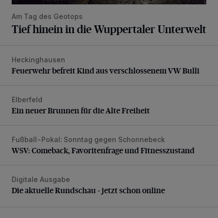
Am Tag des Geotops
Tief hinein in die Wuppertaler Unterwelt
Heckinghausen
Feuerwehr befreit Kind aus verschlossenem VW Bulli
Feuerwehr befreit Kind aus verschlossenem VW Bulli
Elberfeld
Ein neuer Brunnen für die Alte Freiheit
Ein neuer Brunnen für die Alte Freiheit
Fußball-Pokal: Sonntag gegen Schonnebeck
WSV: Comeback, Favoritenfrage und Fitnesszustand
WSV: Comeback, Favoritenfrage und Fitnesszustand
Digitale Ausgabe
Die aktuelle Rundschau – jetzt schon online
Die aktuelle Rundschau – jetzt schon online