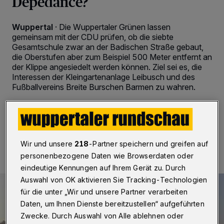
Depedance?
Wuppertal
·
Die Wuppertaler Grünen lassen
gemeinsam mit der CDU prüfen, ob die siebte
Gesamtschule zwar an der Badischen Straße gebaut,
die Oberstufen aber zum Beispiel 500 Meter entfernt an
der Klippe angesiedelt werden können. Ziel sei es, die
Interessen der Kleingartenanlage Leibusch und des
Fußballvereins Breite Burschen Barmen zu wahren.
09.05.2020 , 14:00 Uhr
2 Minuten Lesezeit
Wir und unsere
218
-Partner speichern und greifen auf
personenbezogene Daten wie Browserdaten oder
eindeutige Kennungen auf Ihrem Gerät zu. Durch
Auswahl von OK aktivieren Sie Tracking-Technologien
für die unter „Wir und unsere Partner verarbeiten
Daten, um Ihnen Dienste bereitzustellen“ aufgeführten
Zwecke. Durch Auswahl von Alle ablehnen oder