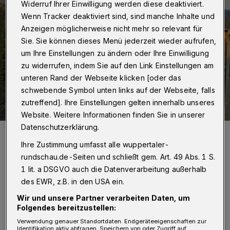
Widerruf Ihrer Einwilligung werden diese deaktiviert.
Wenn Tracker deaktiviert sind, sind manche Inhalte und
Anzeigen möglicherweise nicht mehr so relevant für
Sie. Sie können dieses Menü jederzeit wieder aufrufen,
um Ihre Einstellungen zu ändern oder Ihre Einwilligung
zu widerrufen, indem Sie auf den Link Einstellungen am
unteren Rand der Webseite klicken [oder das
schwebende Symbol unten links auf der Webseite, falls
zutreffend]. Ihre Einstellungen gelten innerhalb unseres
Website. Weitere Informationen finden Sie in unserer
Datenschutzerklärung.
Die Kleingartenanlage Leibusch.
Foto: Wuppertaler Rundschau/mivi
Ihre Zustimmung umfasst alle wuppertaler-
rundschau.de-Seiten und schließt gem. Art. 49 Abs. 1 S.
1 lit. a DSGVO auch die Datenverarbeitung außerhalb
des EWR, z.B. in den USA ein.
Wir und unsere Partner verarbeiten Daten, um
M
an habe sich „im Grundsatz für den
Folgendes bereitzustellen:
Verwendung genauer Standortdaten. Endgeräteeigenschaften zur
Standort an der Badischen Straße
Identifikation aktiv abfragen. Speichern von oder Zugriff auf