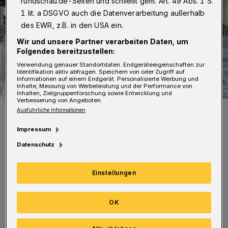
rundschau.de-Seiten und schließt gem. Art. 49 Abs. 1 S.
1 lit. a DSGVO auch die Datenverarbeitung außerhalb
des EWR, z.B. in den USA ein.
Wir und unsere Partner verarbeiten Daten, um
Folgendes bereitzustellen:
Verwendung genauer Standortdaten. Endgeräteeigenschaften zur
Identifikation aktiv abfragen. Speichern von oder Zugriff auf
Informationen auf einem Endgerät. Personalisierte Werbung und
Inhalte, Messung von Werbeleistung und der Performance von
Inhalten, Zielgruppenforschung sowie Entwicklung und
Verbesserung von Angeboten.
Hier ist es am Wochenende ruhig.
Ausführliche Informationen
Foto: Stadt Wuppertal
Impressum
Datenschutz
Einstellungen
Nach Angaben der Verwaltung seien
Erkrankungen die Ursache. Deshalb kann auch
OK
das Stadtbad Uellendahl am Donnerstag (16.