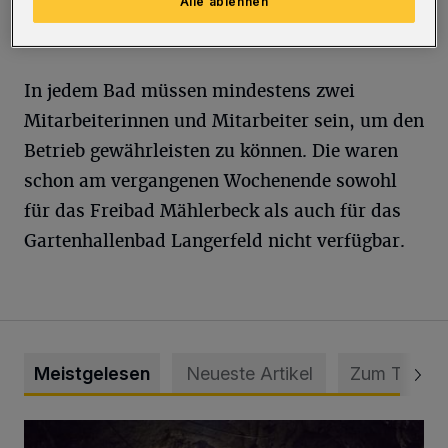
Alle ablehnen
Mai) bereits ab 14 Uhr nicht mehr besucht
werden. Kassenende ist um 13 Uhr.
In jedem Bad müssen mindestens zwei
Mitarbeiterinnen und Mitarbeiter sein, um den
Betrieb gewährleisten zu können. Die waren
schon am vergangenen Wochenende sowohl
für das Freibad Mählerbeck als auch für das
Gartenhallenbad Langerfeld nicht verfügbar.
Meistgelesen
Neueste Artikel
Zum Thema
Tief hinein in die Wuppertaler Unterwelt