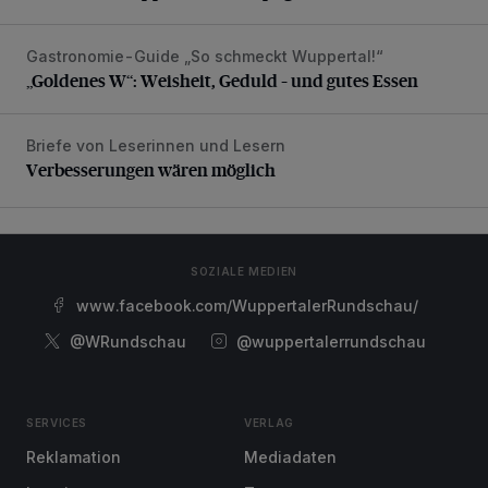
Gastronomie-Guide „So schmeckt Wuppertal!“
„Goldenes W“: Weisheit, Geduld – und gutes Essen
„Goldenes W“: Weisheit, Geduld – und gutes Essen
Briefe von Leserinnen und Lesern
Verbesserungen wären möglich
Verbesserungen wären möglich
SOZIALE MEDIEN
www.facebook.com/WuppertalerRundschau/
@WRundschau
@wuppertalerrundschau
SERVICES
VERLAG
Reklamation
Mediadaten