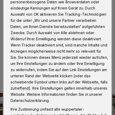
Personalmangel zeitweise
personenbezogene Daten wie Browserdaten oder
schließen
eindeutige Kennungen auf Ihrem Gerät zu. Durch
Auswahl von OK aktivieren Sie Tracking-Technologien
für die unter „Wir und unsere Partner verarbeiten
Wuppertal
·
Die Stadt Wuppertal hat weiterhin
Daten, um Ihnen Dienste bereitzustellen“ aufgeführten
Probleme, ihre Bäder mit Personal zu besetzen. Aus
Zwecke. Durch Auswahl von Alle ablehnen oder
diesem Grund bleibt das Gartenhallenbad Langerfeld
auch am kommenden Wochenende (18. und 19. Mai
Widerruf Ihrer Einwilligung werden diese deaktiviert.
2019) geschlossen – trotz des angekündigten
Wenn Tracker deaktiviert sind, sind manche Inhalte und
durchwachsenen Wetters.
Anzeigen möglicherweise nicht mehr so relevant für
Sie. Sie können dieses Menü jederzeit wieder aufrufen,
um Ihre Einstellungen zu ändern oder Ihre Einwilligung
zu widerrufen, indem Sie auf den Link Einstellungen am
14.05.2019 , 21:23 Uhr
Eine Minute Lesezeit
unteren Rand der Webseite klicken [oder das
schwebende Symbol unten links auf der Webseite, falls
zutreffend]. Ihre Einstellungen gelten innerhalb unseres
Website. Weitere Informationen finden Sie in unserer
Datenschutzerklärung.
Ihre Zustimmung umfasst alle wuppertaler-