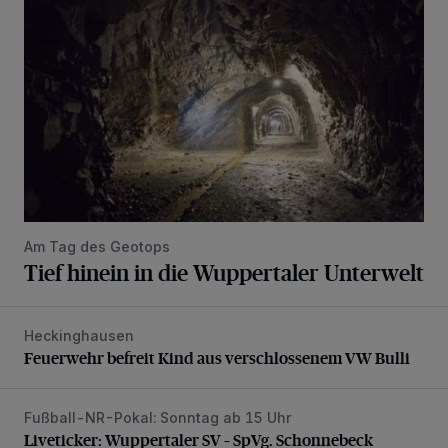
Am Tag des Geotops
Tief hinein in die Wuppertaler Unterwelt
Heckinghausen
Feuerwehr befreit Kind aus verschlossenem VW Bulli
Feuerwehr befreit Kind aus verschlossenem VW Bulli
Fußball-NR-Pokal: Sonntag ab 15 Uhr
Liveticker: Wuppertaler SV – SpVg. Schonnebeck
Liveticker: Wuppertaler SV – SpVg. Schonnebeck