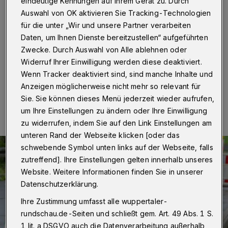
fortgesetzt
eindeutige Kennungen auf Ihrem Gerät zu. Durch
Auswahl von OK aktivieren Sie Tracking-Technologien
für die unter „Wir und unsere Partner verarbeiten
Wuppertal
·
Ab Mittwoch (29. August 2018) setzen
die WSW die Kanalerneuerung in der Elsasser Straße
Daten, um Ihnen Dienste bereitzustellen“ aufgeführten
fort.
Zwecke. Durch Auswahl von Alle ablehnen oder
Widerruf Ihrer Einwilligung werden diese deaktiviert.
Wenn Tracker deaktiviert sind, sind manche Inhalte und
Anzeigen möglicherweise nicht mehr so relevant für
23.08.2018 , 13:34 Uhr
Eine Minute Lesezeit
Sie. Sie können dieses Menü jederzeit wieder aufrufen,
um Ihre Einstellungen zu ändern oder Ihre Einwilligung
zu widerrufen, indem Sie auf den Link Einstellungen am
unteren Rand der Webseite klicken [oder das
schwebende Symbol unten links auf der Webseite, falls
zutreffend]. Ihre Einstellungen gelten innerhalb unseres
Website. Weitere Informationen finden Sie in unserer
Datenschutzerklärung.
Ihre Zustimmung umfasst alle wuppertaler-
rundschau.de-Seiten und schließt gem. Art. 49 Abs. 1 S.
1 lit. a DSGVO auch die Datenverarbeitung außerhalb