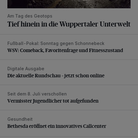
Am Tag des Geotops
Tief hinein in die Wuppertaler Unterwelt
Fußball-Pokal: Sonntag gegen Schonnebeck
WSV: Comeback, Favoritenfrage und Fitnesszustand
WSV: Comeback, Favoritenfrage und Fitnesszustand
Digitale Ausgabe
Die aktuelle Rundschau – jetzt schon online
Die aktuelle Rundschau – jetzt schon online
Seit dem 8. Juli verschollen
Vermisster Jugendlicher tot aufgefunden
Vermisster Jugendlicher tot aufgefunden
Gesundheit
Bethesda eröffnet ein innovatives Callcenter
Bethesda eröffnet ein innovatives Callcenter