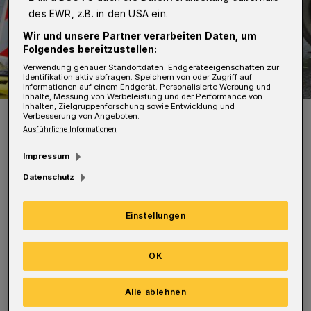
des EWR, z.B. in den USA ein.
Wir und unsere Partner verarbeiten Daten, um
Folgendes bereitzustellen:
Verwendung genauer Standortdaten. Endgeräteeigenschaften zur
Identifikation aktiv abfragen. Speichern von oder Zugriff auf
Informationen auf einem Endgerät. Personalisierte Werbung und
Inhalte, Messung von Werbeleistung und der Performance von
Inhalten, Zielgruppenforschung sowie Entwicklung und
Symbolbild.
Verbesserung von Angeboten.
Foto: WSW
Ausführliche Informationen
Impressum
Datenschutz
In den kommenden vier Monaten werden die
Einstellungen
Kanäle zwischen Lothringer Straße und
OK
Steinenfeld erneuert. Der gesperrte
Bauabschnitt kann über Ostersbaum und Am
Alle ablehnen
Engelnberg umfahren werden. Die Umleitung