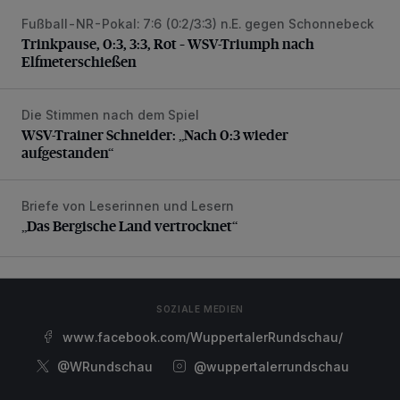
Fußball-NR-Pokal: 7:6 (0:2/3:3) n.E. gegen Schonnebeck
Trinkpause, 0:3, 3:3, Rot – WSV-Triumph nach Elfmetersc
Trinkpause, 0:3, 3:3, Rot – WSV-Triumph nach
Elfmeterschießen
Die Stimmen nach dem Spiel
WSV-Trainer Schneider: „Nach 0:3 wieder aufgestanden“
WSV-Trainer Schneider: „Nach 0:3 wieder
aufgestanden“
Briefe von Leserinnen und Lesern
„Das Bergische Land vertrocknet“
„Das Bergische Land vertrocknet“
SOZIALE MEDIEN
www.facebook.com/WuppertalerRundschau/
@WRundschau
@wuppertalerrundschau