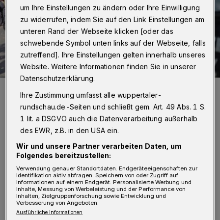
um Ihre Einstellungen zu ändern oder Ihre Einwilligung
zu widerrufen, indem Sie auf den Link Einstellungen am
unteren Rand der Webseite klicken [oder das
schwebende Symbol unten links auf der Webseite, falls
zutreffend]. Ihre Einstellungen gelten innerhalb unseres
Website. Weitere Informationen finden Sie in unserer
Datenschutzerklärung.
Die Polizei war mit einem größeren Aufgebot vor Ort.
Ihre Zustimmung umfasst alle wuppertaler-
Foto: Wuppertaler Rundschau/Christoph Petersen
rundschau.de-Seiten und schließt gem. Art. 49 Abs. 1 S.
1 lit. a DSGVO auch die Datenverarbeitung außerhalb
des EWR, z.B. in den USA ein.
Wir und unsere Partner verarbeiten Daten, um
Folgendes bereitzustellen:
„Nach der Gegendemo zum AfD-Aufmarsch
Verwendung genauer Standortdaten. Endgeräteeigenschaften zur
am Montag in Oberbarmen überwiegt die
Identifikation aktiv abfragen. Speichern von oder Zugriff auf
Informationen auf einem Endgerät. Personalisierte Werbung und
Inhalte, Messung von Werbeleistung und der Performance von
Freude über den starken
Inhalten, Zielgruppenforschung sowie Entwicklung und
Verbesserung von Angeboten.
zivilgesellschaftlichen Widerstand: Über 150
Ausführliche Informationen