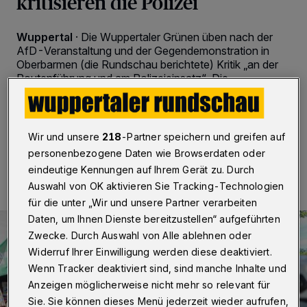
kritisieren die Polizei
Wuppertal
·
Die Wuppertaler Grünen üben nach der
AfD-Veranstaltung und der Gegendemonstration in
Oberbarmen (die Rundschau berichtete) Kritik „an der
Routenführung und am Polizeieinsatz“. Die
Stellungnahme im Wortlaut.
Wir und unsere
218
-Partner speichern und greifen auf
02.07.2026 , 08:30 Uhr
Eine Minute Lesezeit
personenbezogene Daten wie Browserdaten oder
eindeutige Kennungen auf Ihrem Gerät zu. Durch
Auswahl von OK aktivieren Sie Tracking-Technologien
für die unter „Wir und unsere Partner verarbeiten
Daten, um Ihnen Dienste bereitzustellen“ aufgeführten
Zwecke. Durch Auswahl von Alle ablehnen oder
Widerruf Ihrer Einwilligung werden diese deaktiviert.
Wenn Tracker deaktiviert sind, sind manche Inhalte und
Anzeigen möglicherweise nicht mehr so relevant für
Sie. Sie können dieses Menü jederzeit wieder aufrufen,