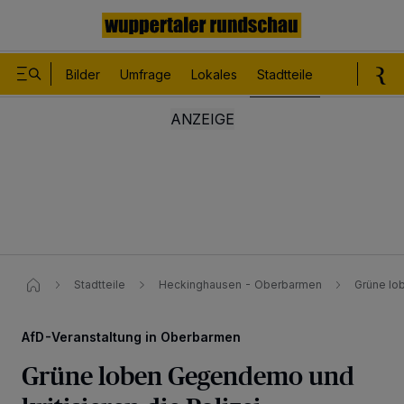
Bilder
Umfrage
Lokales
Stadtteile
Sport
Le
Stadtteile
Heckinghausen - Oberbarmen
Grüne lo
AfD-Veranstaltung in Oberbarmen
Grüne loben Gegendemo und