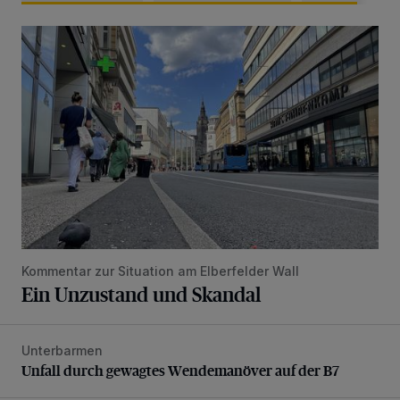
Ein Unzustand und Skandal
Kommentar zur Situation am Elberfelder Wall
Ein Unzustand und Skandal
Unterbarmen
Unfall durch gewagtes Wendemanöver auf der B7
Unfall durch gewagtes Wendemanöver auf der B7