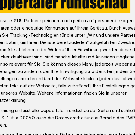
unsere
218
-Partner speichern und greifen auf personenbezogen
n - Oberbarmen
Feuerwehr Wuppertal muss abgebrochenen As
aten oder eindeutige Kennungen auf Ihrem Gerät zu. Durch Ausw
n Sie Tracking-Technologien für die unter „Wir und unsere Partne
en Daten, um Ihnen Dienste bereitzustellen“ aufgeführten Zwecke
on Alle ablehnen oder Widerruf Ihrer Einwilligung werden diese de
cker deaktiviert sind, sind manche Inhalte und Anzeigen möglich
muss
r so relevant für Sie. Sie können dieses Menü jederzeit wieder au
tellungen zu ändern oder Ihre Einwilligung zu widerrufen, indem Si
en Ast entfernen
stellungen am unteren Rand der Webseite klicken [oder das schw
ten links auf der Webseite, falls zutreffend]. Ihre Einstellungen g
 unseres Website. Weitere Informationen finden Sie in unserer
utzerklärung.
ustraße in Oberbarmen drohte am
 2026) ein Ast eines großen Baumes auf
immung umfasst alle wuppertaler-rundschau.de-Seiten und schließt
zu fallen.
 S. 1 lit. a DSGVO auch die Datenverarbeitung außerhalb des EWR, 
ein.
unsere Partner verarbeiten Daten, um Folgendes bereitzustell