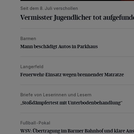
Seit dem 8. Juli verschollen
Vermisster Jugendlicher tot aufgefund
Barmen
Mann beschädigt Autos in Parkhaus
Mann beschädigt Autos in Parkhaus
Langerfeld
Feuerwehr-Einsatz wegen brennender Matratze
Feuerwehr-Einsatz wegen brennender Matratze
Briefe von Leserinnen und Lesern
„Stoßdämpfertest mit Unterbodenbehandlung“
„Stoßdämpfertest mit Unterbodenbehandlung“
Fußball-Pokal
WSV: Übertragung im Barmer Bahnhof und klare An
WSV: Übertragung im Barmer Bahnhof und klare An