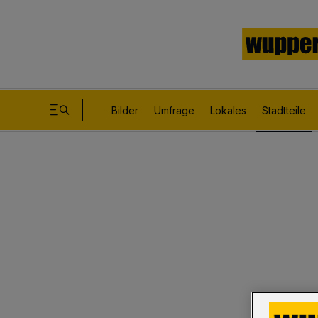
Bilder
Umfrage
Lokales
Stadtteile