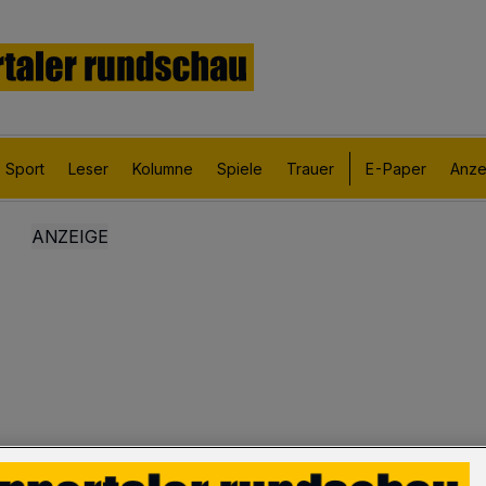
Sport
Leser
Kolumne
Spiele
Trauer
E-Paper
Anze