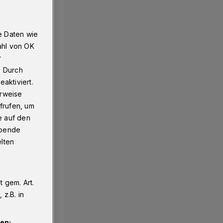
e Daten wie
t entfernen
ahl von OK
r
. Durch
aktiviert.
erweise
frufen, um
e auf den
ebende
elten
 gem. Art.
z.B. in
en: