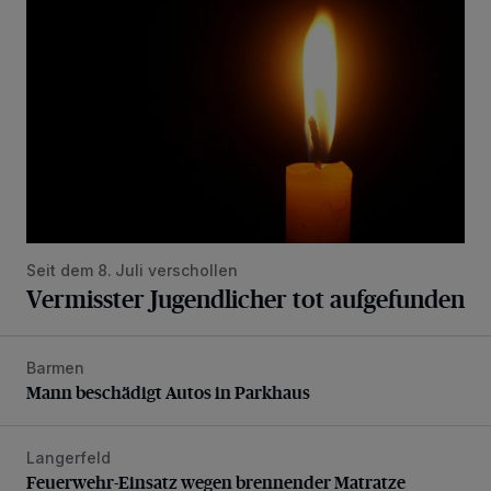
Seit dem 8. Juli verschollen
Vermisster Jugendlicher tot aufgefunden
Barmen
Mann beschädigt Autos in Parkhaus
Mann beschädigt Autos in Parkhaus
Langerfeld
Feuerwehr-Einsatz wegen brennender Matratze
Feuerwehr-Einsatz wegen brennender Matratze