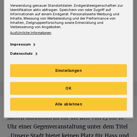
Brandenburger Landtagsabgeordneten Lena
Verwendung genauer Standortdaten. Endgeräteeigenschaften zur
Identifikation aktiv abfragen. Speichern von oder Zugriff auf
Kotré teilnehmen, „die mit ihren Kontakten zu
Informationen auf einem Endgerät. Personalisierte Werbung und
Inhalte, Messung von Werbeleistung und der Performance von
Rechtsextremen in Europa und Schweizer
Inhalten, Zielgruppenforschung sowie Entwicklung und
Verbesserung von Angeboten.
Neonazis in Erscheinung getreten ist“.
Ausführliche Informationen
Impressum
Aufruf zur Gegenkundgebung am
„Unsere Stadt bietet keinen Platz für Hass und Hetze!“
Montag
Datenschutz
„Unsere Stadt bietet keinen Platz für
Hass und Hetze!“
Einstellungen
OK
Alle ablehnen
Zahlreiche Initiativen und Organisationen
hatten daraufhin zu für die Zeit von 15 bis 18
Uhr einer Gegenveranstaltung unter dem Titel
„Unsere Stadt bietet keinen Platz für Hass und