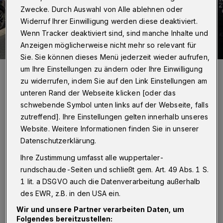
Zwecke. Durch Auswahl von Alle ablehnen oder
Widerruf Ihrer Einwilligung werden diese deaktiviert.
Wenn Tracker deaktiviert sind, sind manche Inhalte und
Anzeigen möglicherweise nicht mehr so relevant für
Sie. Sie können dieses Menü jederzeit wieder aufrufen,
um Ihre Einstellungen zu ändern oder Ihre Einwilligung
Die Polizei schirmte die Gegendemonstrantinnen und -
demonstranten ab.
zu widerrufen, indem Sie auf den Link Einstellungen am
Foto: Wuppertaler Rundschau/Christoph Petersen
unteren Rand der Webseite klicken [oder das
schwebende Symbol unten links auf der Webseite, falls
zutreffend]. Ihre Einstellungen gelten innerhalb unseres
Website. Weitere Informationen finden Sie in unserer
Datenschutzerklärung.
H
intergrund ist ein im Vorfeld offiziell
Ihre Zustimmung umfasst alle wuppertaler-
für den Zeitraum ab 16 Uhr
rundschau.de-Seiten und schließt gem. Art. 49 Abs. 1 S.
angemeldeter „Spaziergang“ der AfD durch
1 lit. a DSGVO auch die Datenverarbeitung außerhalb
des EWR, z.B. in den USA ein.
Oberbarmen. Daran sollte die laut SPD als
Wir und unsere Partner verarbeiten Daten, um
„rechtsextremistisch eingestufte“
Folgendes bereitzustellen: