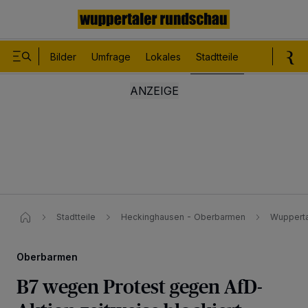
Bilder
Umfrage
Lokales
Stadtteile
Sport
Le
Stadtteile
Heckinghausen - Oberbarmen
Wupperta
Oberbarmen
B7 wegen Protest gegen AfD-