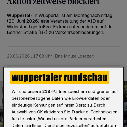
Aktion zeitweise blockiert
Wuppertal
·
In Wuppertal ist am Montagnachmittag
(29. Juni 2026) eine Veranstaltung der AfD auf
Widerstand gestoßen. Es kam unter anderem auf der
Berliner Straße (B7) zu Verkehrsbehinderungen.
29.06.2026 , 17:08 Uhr
Eine Minute Lesezeit
Wir und unsere
218
-Partner speichern und greifen auf
personenbezogene Daten wie Browserdaten oder
eindeutige Kennungen auf Ihrem Gerät zu. Durch
Auswahl von OK aktivieren Sie Tracking-Technologien
für die unter „Wir und unsere Partner verarbeiten
Daten, um Ihnen Dienste bereitzustellen“ aufgeführten