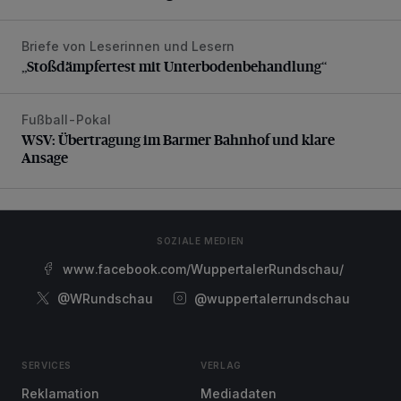
Briefe von Leserinnen und Lesern
„Stoßdämpfertest mit Unterbodenbehandlung“
„Stoßdämpfertest mit Unterbodenbehandlung“
Fußball-Pokal
WSV: Übertragung im Barmer Bahnhof und klare Ansage
WSV: Übertragung im Barmer Bahnhof und klare
Ansage
SOZIALE MEDIEN
www.facebook.com/WuppertalerRundschau/
@WRundschau
@wuppertalerrundschau
SERVICES
VERLAG
Reklamation
Mediadaten