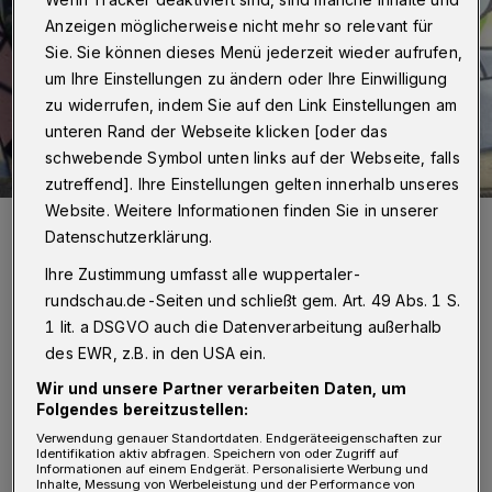
Anzeigen möglicherweise nicht mehr so relevant für
Sie. Sie können dieses Menü jederzeit wieder aufrufen,
um Ihre Einstellungen zu ändern oder Ihre Einwilligung
zu widerrufen, indem Sie auf den Link Einstellungen am
unteren Rand der Webseite klicken [oder das
schwebende Symbol unten links auf der Webseite, falls
zutreffend]. Ihre Einstellungen gelten innerhalb unseres
Website. Weitere Informationen finden Sie in unserer
Sie freuen sich über ein großes (und legales!) Graffiti in
Oberbarmen: Bernhard Wiemer, Steffen Peter, Christiane Plagge
Datenschutzerklärung.
und Stefanie Rolf.
Ihre Zustimmung umfasst alle wuppertaler-
Foto: vierzwozwo
rundschau.de-Seiten und schließt gem. Art. 49 Abs. 1 S.
1 lit. a DSGVO auch die Datenverarbeitung außerhalb
des EWR, z.B. in den USA ein.
Wir und unsere Partner verarbeiten Daten, um
D
Folgendes bereitzustellen:
afür bedankte er sich jetzt bei den
Verwendung genauer Standortdaten. Endgeräteeigenschaften zur
Organisatorinnen vom Quartierbüro und
Identifikation aktiv abfragen. Speichern von oder Zugriff auf
Informationen auf einem Endgerät. Personalisierte Werbung und
vom Jugendzentrum Wi4U sowie bei Künstler
Inhalte, Messung von Werbeleistung und der Performance von