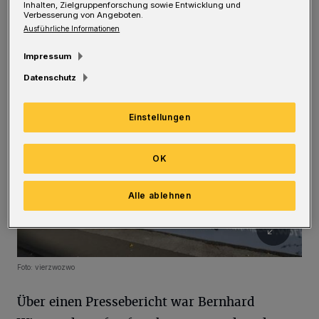
Inhalten, Zielgruppenforschung sowie Entwicklung und
Steffen Peter.
Verbesserung von Angeboten.
Ausführliche Informationen
Impressum
Datenschutz
Einstellungen
OK
Alle ablehnen
Foto: vierzwozwo
Über einen Pressebericht war Bernhard