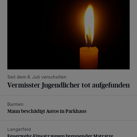
Seit dem 8. Juli verschollen
Vermisster Jugendlicher tot aufgefunden
Barmen
Mann beschädigt Autos in Parkhaus
Mann beschädigt Autos in Parkhaus
Langerfeld
Feuerwehr-Einsatz wegen brennender Matratze
Feuerwehr-Einsatz wegen brennender Matratze