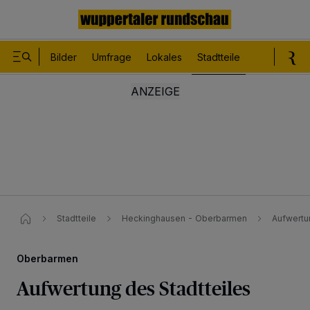
Bilder
Umfrage
Lokales
Stadtteile
Sport
Le
Stadtteile
Heckinghausen - Oberbarmen
Aufwertu
Oberbarmen
Aufwertung des Stadtteiles