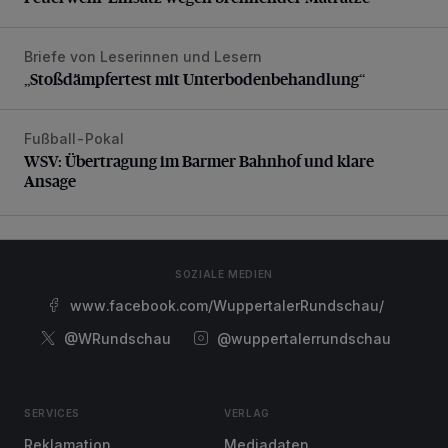
Briefe von Leserinnen und Lesern
„Stoßdämpfertest mit Unterbodenbehandlung“
„Stoßdämpfertest mit Unterbodenbehandlung“
Fußball-Pokal
WSV: Übertragung im Barmer Bahnhof und klare Ansage
WSV: Übertragung im Barmer Bahnhof und klare
Ansage
SOZIALE MEDIEN
www.facebook.com/WuppertalerRundschau/
@WRundschau
@wuppertalerrundschau
SERVICES
VERLAG
Reklamation
Mediadaten