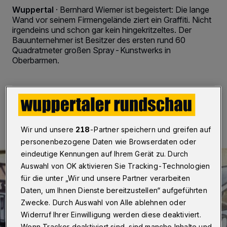
Wuppertal
·
Bernhard Wiemer ist begeistert: Die lange
Wand vor seinem Firmengelände ziert ein Graffiti. Nicht
irgendeins und schon gar kein hingekritzeltes. Der
Bauunternehmer ist Besitzer des ersten rund 60
Quadratmeter großen Spray-Kunstwerks in
Oberbarmen.
09.11.2018 , 14:30 Uhr
2 Minuten Lesezeit
Wir und unsere
218
-Partner speichern und greifen auf
personenbezogene Daten wie Browserdaten oder
eindeutige Kennungen auf Ihrem Gerät zu. Durch
Auswahl von OK aktivieren Sie Tracking-Technologien
für die unter „Wir und unsere Partner verarbeiten
Daten, um Ihnen Dienste bereitzustellen“ aufgeführten
Zwecke. Durch Auswahl von Alle ablehnen oder
Widerruf Ihrer Einwilligung werden diese deaktiviert.
Wenn Tracker deaktiviert sind, sind manche Inhalte und