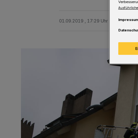
Verbesseru
Ausführliche
Impressu
01.09.2019 , 17:29 Uhr
Eine Minute 
Datenschu
E