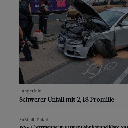
Langerfeld
Schwerer Unfall mit 2,48 Promille
Fußball-Pokal
WSV: Übertragung im Barmer Bahnhof und klare An
WSV: Übertragung im Barmer Bahnhof und klare An