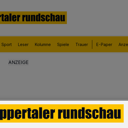
Sport
Leser
Kolumne
Spiele
Trauer
E-Paper
Anze