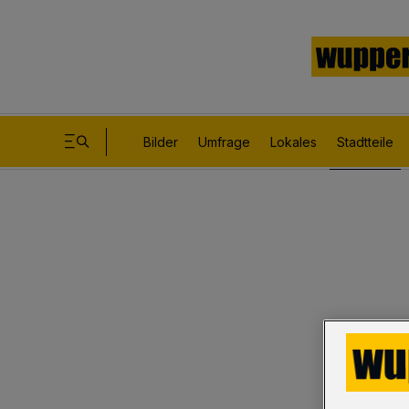
Bilder
Umfrage
Lokales
Stadtteile