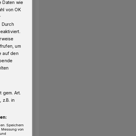
e Daten wie
ahl von OK
r
uierte 22 Personen
. Durch
aktiviert.
erweise
frufen, um
e auf den
ebende
elten
 gem. Art.
z.B. in
en:
gen. Speichern
e, Messung von
 und