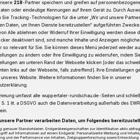
unsere
218
-Partner speichern und greifen auf personenbezogen
aten oder eindeutige Kennungen auf Ihrem Gerät zu. Durch Ausw
n Sie Tracking-Technologien für die unter „Wir und unsere Partne
n - Oberbarmen
Auf der Bleiche: Wuppertaler Feuerwehr evak
en Daten, um Ihnen Dienste bereitzustellen“ aufgeführten Zwecke
on Alle ablehnen oder Widerruf Ihrer Einwilligung werden diese de
cker deaktiviert sind, sind manche Inhalte und Anzeigen möglich
r so relevant für Sie. Sie können dieses Menü jederzeit wieder au
tellungen zu ändern oder Ihre Einwilligung zu widerrufen, indem Si
vakuierte 22
stellungen am unteren Rand der Webseite klicken [oder das schw
ten links auf der Webseite, falls zutreffend]. Ihre Einstellungen g
 unseres Website. Weitere Informationen finden Sie in unserer
utzerklärung.
immung umfasst alle wuppertaler-rundschau.de-Seiten und schließt
 S. 1 lit. a DSGVO auch die Datenverarbeitung außerhalb des EWR, 
n der Straße Auf der Bleiche in
ein.
tagmittag (1. September 2019) ein Feuer
t war eine Küche im dritten
unsere Partner verarbeiten Daten, um Folgendes bereitzustell
 genauer Standortdaten. Endgeräteeigenschaften zur Identifikation aktiv abfra
griff auf Informationen auf einem Endgerät. Personalisierte Werbung und Inhalt
ung und der Performance von Inhalten, Zielgruppenforschung sowie Entwicklung