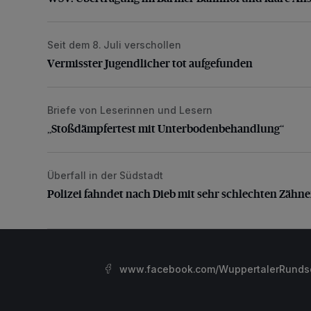
Seit dem 8. Juli verschollen
Vermisster Jugendlicher tot aufgefunden
Vermisster Jugendlicher tot aufgefunden
Briefe von Leserinnen und Lesern
„Stoßdämpfertest mit Unterbodenbehandlung“
„Stoßdämpfertest mit Unterbodenbehandlung“
Überfall in der Südstadt
Polizei fahndet nach Dieb mit sehr schlechten Zähne
Polizei fahndet nach Dieb mit sehr schlechten Zähn
www.facebook.com/WuppertalerRunds