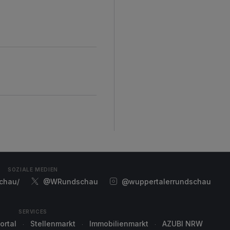
SOZIALE MEDIEN
chau/
@WRundschau
@wuppertalerrundschau
SERVICES
ortal
Stellenmarkt
Immobilienmarkt
AZUBI NRW