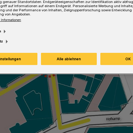
 genauer Standortdaten. Endgeräteeigenschaften zur Identifikation aktiv abfra
griff auf Informationen auf einem Endgerät. Personalisierte Werbung und Inhalt
ung und der Performance von Inhalten, Zielgruppenforschung sowie Entwicklung
ng von Angeboten.
Lesezeit
 Informationen
m
tz
instellungen
Alle ablehnen
OK