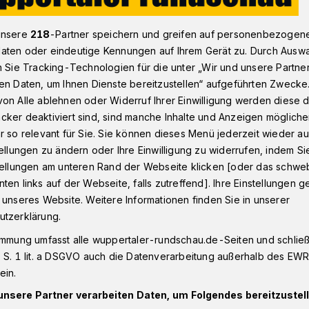
unsere
218
-Partner speichern und greifen auf personenbezogen
aten oder eindeutige Kennungen auf Ihrem Gerät zu. Durch Ausw
nstadt
Umleitung für den Radverkehr am Elberfelder Neumarkt
n Sie Tracking-Technologien für die unter „Wir und unsere Partne
en Daten, um Ihnen Dienste bereitzustellen“ aufgeführten Zwecke
on Alle ablehnen oder Widerruf Ihrer Einwilligung werden diese de
cker deaktiviert sind, sind manche Inhalte und Anzeigen möglich
ür den Radverkehr
r so relevant für Sie. Sie können dieses Menü jederzeit wieder au
tellungen zu ändern oder Ihre Einwilligung zu widerrufen, indem Si
stellungen am unteren Rand der Webseite klicken [oder das schw
der Neumarkt
ten links auf der Webseite, falls zutreffend]. Ihre Einstellungen g
 unseres Website. Weitere Informationen finden Sie in unserer
utzerklärung.
le Neumarktstraße umfahren zu können,
immung umfasst alle wuppertaler-rundschau.de-Seiten und schließt
nd Radfahrerinnen nun eine Alternative.
 S. 1 lit. a DSGVO auch die Datenverarbeitung außerhalb des EWR, 
 ist die Fußgängerzone Willy-Brandt-Platz
ein.
erkehr freigegeben.
unsere Partner verarbeiten Daten, um Folgendes bereitzustell