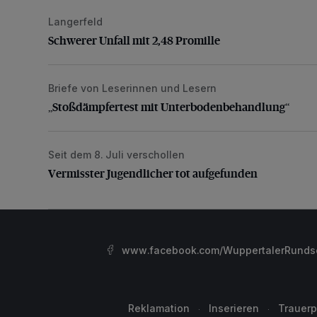
Langerfeld
Schwerer Unfall mit 2,48 Promille
Schwerer Unfall mit 2,48 Promille
Briefe von Leserinnen und Lesern
„Stoßdämpfertest mit Unterbodenbehandlung“
„Stoßdämpfertest mit Unterbodenbehandlung“
Seit dem 8. Juli verschollen
Vermisster Jugendlicher tot aufgefunden
Vermisster Jugendlicher tot aufgefunden
www.facebook.com/WuppertalerRunds
Reklamation
Inserieren
Trauerp