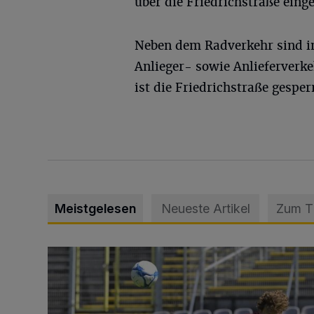
über die Friedrichstraße einge
Neben dem Radverkehr sind in
Anlieger- sowie Anlieferverk
ist die Friedrichstraße gesperr
Meistgelesen
Neueste Artikel
Zum 
WSV: Übertragung im Barmer Bahnhof und klare An