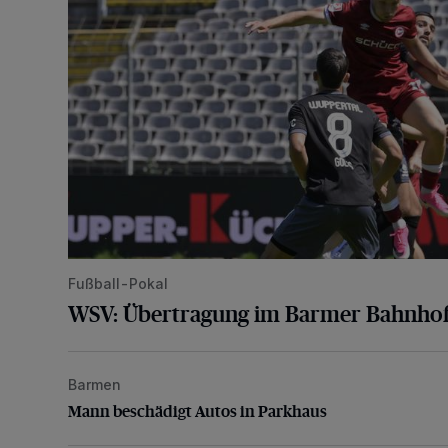
Fußball-Pokal
WSV: Übertragung im Barmer Bahnhof
Barmen
Mann beschädigt Autos in Parkhaus
Mann beschädigt Autos in Parkhaus