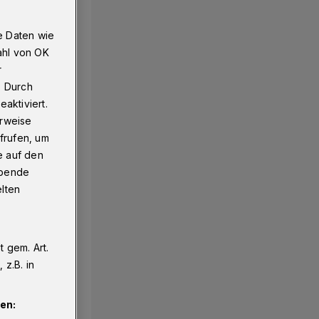
e Daten wie
ahl von OK
r
. Durch
aktiviert.
erweise
frufen, um
e auf den
ebende
elten
 gem. Art.
z.B. in
en: