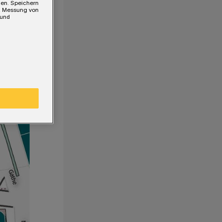
gen. Speichern
e, Messung von
 und