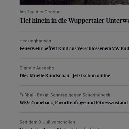
Am Tag des Geotops
Tief hinein in die Wuppertaler Unterwe
Heckinghausen
Feuerwehr befreit Kind aus verschlossenem VW Bulli
Feuerwehr befreit Kind aus verschlossenem VW Bull
Digitale Ausgabe
Die aktuelle Rundschau – jetzt schon online
Die aktuelle Rundschau – jetzt schon online
Fußball-Pokal: Sonntag gegen Schonnebeck
WSV: Comeback, Favoritenfrage und Fitnesszustan
WSV: Comeback, Favoritenfrage und Fitnesszustand
Seit dem 8. Juli verschollen
Vermisster Jugendlicher tot aufgefunden