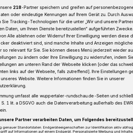
unsere
218
-Partner speichern und greifen auf personenbezogen
aten oder eindeutige Kennungen auf Ihrem Gerät zu. Durch Ausw
n Sie Tracking-Technologien für die unter „Wir und unsere Partne
nstadt
Teilsperrung der Wuppertaler Neumarktstraße angekünd
en Daten, um Ihnen Dienste bereitzustellen“ aufgeführten Zwecke
on Alle ablehnen oder Widerruf Ihrer Einwilligung werden diese de
cker deaktiviert sind, sind manche Inhalte und Anzeigen möglich
ld
r so relevant für Sie. Sie können dieses Menü jederzeit wieder au
 der
tellungen zu ändern oder Ihre Einwilligung zu widerrufen, indem Si
stellungen am unteren Rand der Webseite klicken [oder das schw
ten links auf der Webseite, falls zutreffend]. Ihre Einstellungen g
aße angekündigt
 unseres Website. Weitere Informationen finden Sie in unserer
utzerklärung.
immung umfasst alle wuppertaler-rundschau.de-Seiten und schließt
er Stadtwerke (WSW) beginnen am 30.
 S. 1 lit. a DSGVO auch die Datenverarbeitung außerhalb des EWR, 
meausbau im Bereich der Elberfelder
ein.
unsere Partner verarbeiten Daten, um Folgendes bereitzustell
 genauer Standortdaten. Endgeräteeigenschaften zur Identifikation aktiv abfra
griff auf Informationen auf einem Endgerät. Personalisierte Werbung und Inhalt