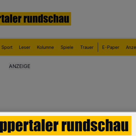
Sport
Leser
Kolumne
Spiele
Trauer
E-Paper
Anze