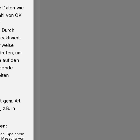
e Daten wie
ahl von OK
r
igt
. Durch
aktiviert.
erweise
frufen, um
e auf den
ebende
elten
 gem. Art.
z.B. in
en:
gen. Speichern
e, Messung von