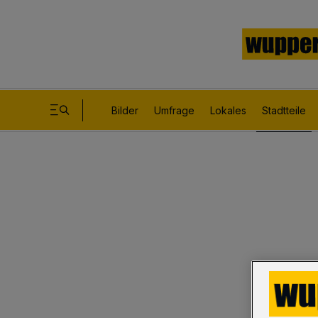
Bilder
Umfrage
Lokales
Stadtteile