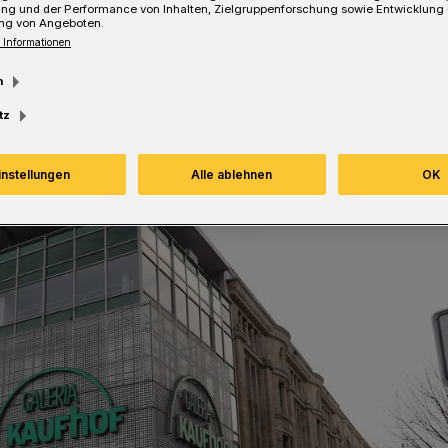
ung und der Performance von Inhalten, Zielgruppenforschung sowie Entwicklung
ng von Angeboten.
Lesezeit
 Informationen
m
tz
instellungen
Alle ablehnen
OK