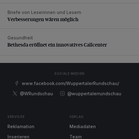
Briefe von Leserinnen und Lesern
Verbesserungen wären möglich
Verbesserungen wären möglich
Gesundheit
Bethesda eröffnet ein innovatives Callcenter
Bethesda eröffnet ein innovatives Callcenter
SOZIALE MEDIEN
www.facebook.com/WuppertalerRundschau/
@WRundschau
@wuppertalerrundschau
SERVICES
VERLAG
Reklamation
Mediadaten
Inserieren
Team