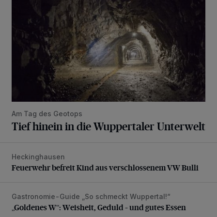
Am Tag des Geotops
Tief hinein in die Wuppertaler Unterwelt
Heckinghausen
Feuerwehr befreit Kind aus verschlossenem VW Bulli
Feuerwehr befreit Kind aus verschlossenem VW Bulli
Gastronomie-Guide „So schmeckt Wuppertal!“
„Goldenes W“: Weisheit, Geduld – und gutes Essen
„Goldenes W“: Weisheit, Geduld – und gutes Essen