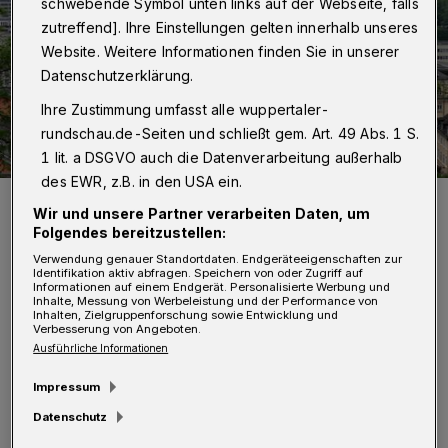
schwebende Symbol unten links auf der Webseite, falls
zutreffend]. Ihre Einstellungen gelten innerhalb unseres
Website. Weitere Informationen finden Sie in unserer
Datenschutzerklärung.
Ihre Zustimmung umfasst alle wuppertaler-
rundschau.de-Seiten und schließt gem. Art. 49 Abs. 1 S.
1 lit. a DSGVO auch die Datenverarbeitung außerhalb
des EWR, z.B. in den USA ein.
Die Türme der Basilika minor St. Laurentius.
Wir und unsere Partner verarbeiten Daten, um
Foto: Achim Otto
Folgendes bereitzustellen:
Verwendung genauer Standortdaten. Endgeräteeigenschaften zur
Identifikation aktiv abfragen. Speichern von oder Zugriff auf
Informationen auf einem Endgerät. Personalisierte Werbung und
Inhalte, Messung von Werbeleistung und der Performance von
Inhalten, Zielgruppenforschung sowie Entwicklung und
D
Verbesserung von Angeboten.
ie Gemeinschaft der
Ausführliche Informationen
Bauverantwortlichen der großen
Impressum
Kathedral- und Domkirchen Europas von
Datenschutz
Norwegen bis Malta und von Spanien bis in