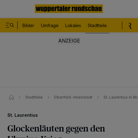
Bilder
Umfrage
Lokales
Stadtteile
Sport
Le
Stadtteile
Elberfeld-Innenstadt
St. Laurentius in 
St. Laurentius
Glockenläuten gegen den