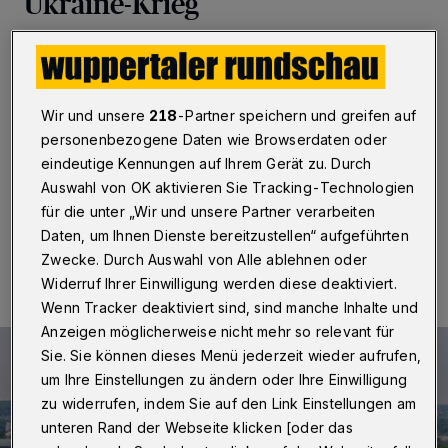
Ukraine-Krieg
Wuppertal
·
Die Pfarrgemeinde St. Laurentius in
Elberfeld beteiligt sich mit weiteren Gemeinden im
Wuppertaler Stadtgebiet am europaweiten
Glockenläuten gegen den Krieg in der Ukraine. Die
Wir und unsere
218
-Partner speichern und greifen auf
Europäische Vereinigung der Dombau-, Münsterbau-
personenbezogene Daten wie Browserdaten oder
und Hüttenmeister rufen zu der Aktion auf.
eindeutige Kennungen auf Ihrem Gerät zu. Durch
Auswahl von OK aktivieren Sie Tracking-Technologien
für die unter „Wir und unsere Partner verarbeiten
Daten, um Ihnen Dienste bereitzustellen“ aufgeführten
03.03.2022 , 10:48 Uhr
Eine Minute Lesezeit
Zwecke. Durch Auswahl von Alle ablehnen oder
Widerruf Ihrer Einwilligung werden diese deaktiviert.
Wenn Tracker deaktiviert sind, sind manche Inhalte und
Anzeigen möglicherweise nicht mehr so relevant für
Sie. Sie können dieses Menü jederzeit wieder aufrufen,
um Ihre Einstellungen zu ändern oder Ihre Einwilligung
zu widerrufen, indem Sie auf den Link Einstellungen am
unteren Rand der Webseite klicken [oder das