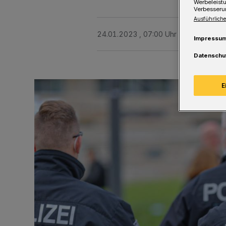
Werbeleist
Verbesseru
Ausführliche
24.01.2023 , 07:00 Uhr
Eine Minute 
Impressu
Datenschu
E