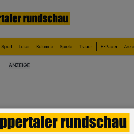
Sport
Leser
Kolumne
Spiele
Trauer
E-Paper
Anze