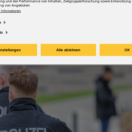
ung und der Performance von Inhalten, Zielgruppenforschung sowie Entwicklung
ng von Angeboten.
 Informationen
Lesezeit
m
tz
instellungen
Alle ablehnen
OK