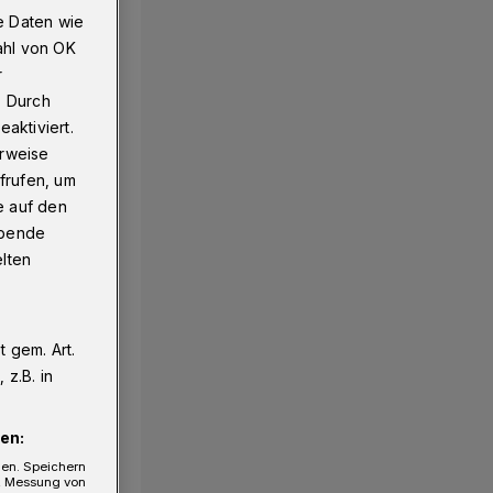
e Daten wie
ahl von OK
r
o​
. Durch
aktiviert.
erweise
frufen, um
e auf den
ebende
elten
 gem. Art.
z.B. in
en:
gen. Speichern
e, Messung von