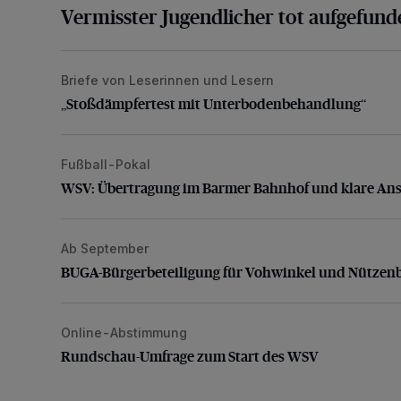
Vermisster Jugendlicher tot aufgefund
Briefe von Leserinnen und Lesern
„Stoßdämpfertest mit Unterbodenbehandlung“
„Stoßdämpfertest mit Unterbodenbehandlung“
Fußball-Pokal
WSV: Übertragung im Barmer Bahnhof und klare An
WSV: Übertragung im Barmer Bahnhof und klare An
Ab September
BUGA-Bürgerbeteiligung für Vohwinkel und Nützenb
BUGA-Bürgerbeteiligung für Vohwinkel und Nützen
Online-Abstimmung
Rundschau-Umfrage zum Start des WSV
Rundschau-Umfrage zum Start des WSV