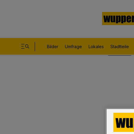
Bilder
Umfrage
Lokales
Stadtteile