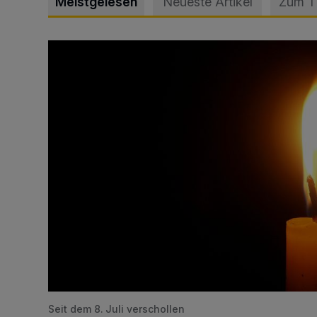
Meistgelesen
Neueste Artikel
Zum 
Vermisster Jugendlicher tot aufgefunden
Seit dem 8. Juli verschollen