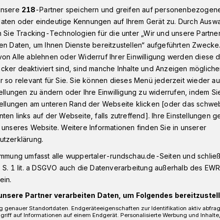
unsere
218
-Partner speichern und greifen auf personenbezogen
aten oder eindeutige Kennungen auf Ihrem Gerät zu. Durch Ausw
n Sie Tracking-Technologien für die unter „Wir und unsere Partne
nstadt
Frauen betrügen 91-Jährigen in Wuppertal um 3.000 Eur
en Daten, um Ihnen Dienste bereitzustellen“ aufgeführten Zwecke
on Alle ablehnen oder Widerruf Ihrer Einwilligung werden diese de
cker deaktiviert sind, sind manche Inhalte und Anzeigen möglich
r so relevant für Sie. Sie können dieses Menü jederzeit wieder au
tellungen zu ändern oder Ihre Einwilligung zu widerrufen, indem Si
gen 91-Jährigen
stellungen am unteren Rand der Webseite klicken [oder das schw
ten links auf der Webseite, falls zutreffend]. Ihre Einstellungen g
ro
 unseres Website. Weitere Informationen finden Sie in unserer
utzerklärung.
immung umfasst alle wuppertaler-rundschau.de-Seiten und schließt
 Mann ist am Freitag (20. Januar 2023)
 S. 1 lit. a DSGVO auch die Datenverarbeitung außerhalb des EWR, 
taler Hauptbahnhof von zwei Frauen um
ein.
 Die Bundespolizei leitete ein
unsere Partner verarbeiten Daten, um Folgendes bereitzustell
tet nun die Kameraaufzeichnungen aus.
 genauer Standortdaten. Endgeräteeigenschaften zur Identifikation aktiv abfra
griff auf Informationen auf einem Endgerät. Personalisierte Werbung und Inhalt