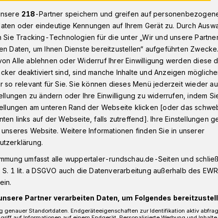
unsere
218
-Partner speichern und greifen auf personenbezogen
aten oder eindeutige Kennungen auf Ihrem Gerät zu. Durch Ausw
n Sie Tracking-Technologien für die unter „Wir und unsere Partne
Lindenallee in Wuppertal: Baustelle wandert in den nächsten Absc
en Daten, um Ihnen Dienste bereitzustellen“ aufgeführten Zwecke
on Alle ablehnen oder Widerruf Ihrer Einwilligung werden diese de
cker deaktiviert sind, sind manche Inhalte und Anzeigen möglich
r so relevant für Sie. Sie können dieses Menü jederzeit wieder au
ndert in den
tellungen zu ändern oder Ihre Einwilligung zu widerrufen, indem Si
stellungen am unteren Rand der Webseite klicken [oder das schw
ten links auf der Webseite, falls zutreffend]. Ihre Einstellungen g
chnitt
 unseres Website. Weitere Informationen finden Sie in unserer
utzerklärung.
immung umfasst alle wuppertaler-rundschau.de-Seiten und schließt
 April 2021) beginnt der nächste
 S. 1 lit. a DSGVO auch die Datenverarbeitung außerhalb des EWR, 
allee in Wuppertal-Cronenberg. Es kommt
ein.
utoverkehr.
unsere Partner verarbeiten Daten, um Folgendes bereitzustell
 genauer Standortdaten. Endgeräteeigenschaften zur Identifikation aktiv abfra
griff auf Informationen auf einem Endgerät. Personalisierte Werbung und Inhalt