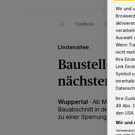
Wir und 
Browserd
aktiviere
Stadtteile
Cronenberg
verarbeit
Auswahl v
Wenn Tra
Lindenallee
nicht meh
Baustelle wa
Ihre Eins
Link Ein
Symbol un
nächsten Abs
innerhalb
Datensch
Ihre Zust
Wuppertal
·
Ab Montag (12.
49 Abs. 1
Bauabschnitt in der Linden
den USA 
zu einer Sperrung für den A
Wir und 
Verwendung
von oder Zu