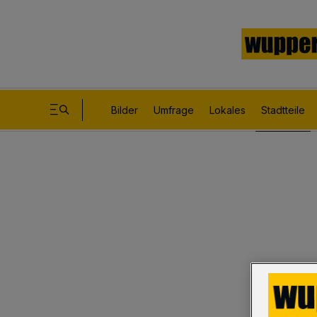
Bilder
Umfrage
Lokales
Stadtteile