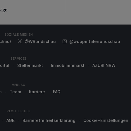
sage
sage
SOZIALE MEDIEN
chau/
@WRundschau
@wuppertalerrundschau
SERVICES
ortal
Stellenmarkt
Immobilienmarkt
AZUBI NRW
VERLAG
n
Team
Karriere
FAQ
RECHTLICHES
AGB
Barrierefreiheitserklärung
Cookie-Einstellungen