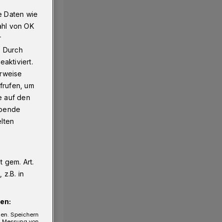
e Daten wie
ahl von OK
r
hnitt
. Durch
aktiviert.
erweise
frufen, um
e auf den
ebende
elten
 gem. Art.
z.B. in
en:
gen. Speichern
e, Messung von