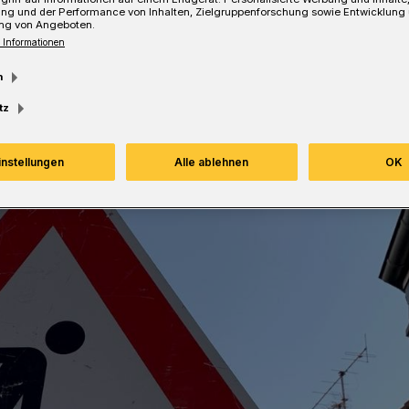
ung und der Performance von Inhalten, Zielgruppenforschung sowie Entwicklung
ng von Angeboten.
esezeit
 Informationen
m
tz
instellungen
Alle ablehnen
OK