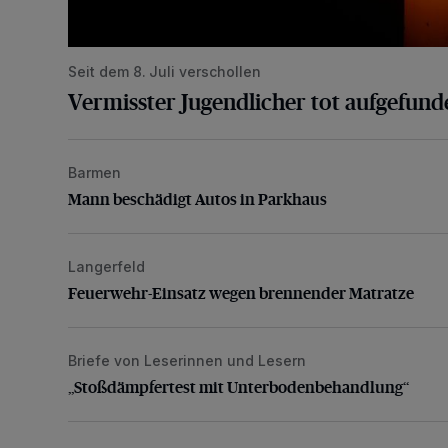
Seit dem 8. Juli verschollen
Vermisster Jugendlicher tot aufgefund
Barmen
Mann beschädigt Autos in Parkhaus
Mann beschädigt Autos in Parkhaus
Langerfeld
Feuerwehr-Einsatz wegen brennender Matratze
Feuerwehr-Einsatz wegen brennender Matratze
Briefe von Leserinnen und Lesern
„Stoßdämpfertest mit Unterbodenbehandlung“
„Stoßdämpfertest mit Unterbodenbehandlung“