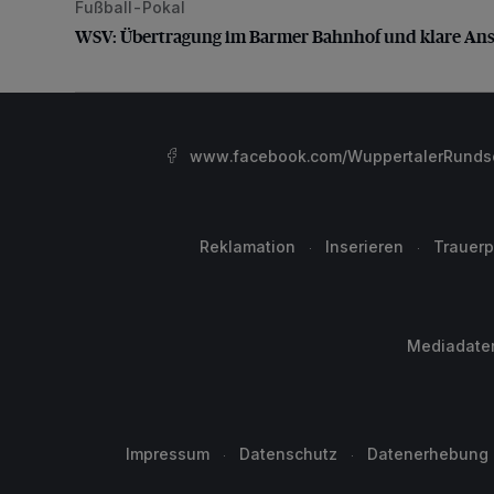
Fußball-Pokal
WSV: Übertragung im Barmer Bahnhof und klare An
WSV: Übertragung im Barmer Bahnhof und klare An
www.facebook.com/WuppertalerRunds
Reklamation
Inserieren
Trauerp
Mediadate
Impressum
Datenschutz
Datenerhebung