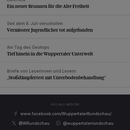
Ein neuer Brunnen für die Alte Freiheit
Ein neuer Brunnen für die Alte Freiheit
Seit dem 8. Juli verschollen
Vermisster Jugendlicher tot aufgefunden
Vermisster Jugendlicher tot aufgefunden
Am Tag des Geotops
Tief hinein in die Wuppertaler Unterwelt
Tief hinein in die Wuppertaler Unterwelt
Briefe von Leserinnen und Lesern
„Stoßdämpfertest mit Unterbodenbehandlung“
„Stoßdämpfertest mit Unterbodenbehandlung“
SOZIALE MEDIEN
www.facebook.com/WuppertalerRundschau/
@WRundschau
@wuppertalerrundschau