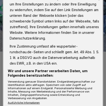
um Ihre Einstellungen zu ändern oder Ihre Einwilligung
zu widerrufen, indem Sie auf den Link Einstellungen am
unteren Rand der Webseite klicken [oder das
schwebende Symbol unten links auf der Webseite, falls
zutreffend]. Ihre Einstellungen gelten innerhalb unseres
Website. Weitere Informationen finden Sie in unserer
Datenschutzerklärung.
Ihre Zustimmung umfasst alle wuppertaler-
rundschau.de-Seiten und schließt gem. Art. 49 Abs. 1 S.
Die Beteiligten beim symbolischen Akt auf dem Werth.
1 lit. a DSGVO auch die Datenverarbeitung außerhalb
Foto: Christoph Petersen
des EWR, z.B. in den USA ein.
Wir und unsere Partner verarbeiten Daten, um
Folgendes bereitzustellen:
Verwendung genauer Standortdaten. Endgeräteeigenschaften zur
Identifikation aktiv abfragen. Speichern von oder Zugriff auf
M
Informationen auf einem Endgerät. Personalisierte Werbung und
it dabei waren unter anderem OB Uwe
Inhalte, Messung von Werbeleistung und der Performance von
Inhalten, Zielgruppenforschung sowie Entwicklung und
Schneidewind,
Verbesserung von Angeboten.
Ausführliche Informationen