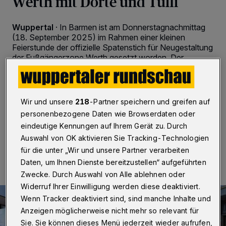
Werth mit Dörte und Tuffi
Wuppertal
·
In Barmen ist am Donnerstagnachmittag
(18. September 2025) im Rahmen einer kleinen
Feierstunde der offizielle Spatenstich für Neugestaltung
der Fußgängerzone Werth gesetzt worden. Der
Abschluss der Maßnahme ist für Ende 2026 geplant.
Die Gesamtkosten für Bauarbeiten und begleitende
Archäologie belaufen sich derzeit auf rund 7,3
Millionen Euro.
Wir und unsere
218
-Partner speichern und greifen auf
personenbezogene Daten wie Browserdaten oder
eindeutige Kennungen auf Ihrem Gerät zu. Durch
Auswahl von OK aktivieren Sie Tracking-Technologien
18.09.2025 , 17:35 Uhr
Eine Minute Lesezeit
für die unter „Wir und unsere Partner verarbeiten
Daten, um Ihnen Dienste bereitzustellen“ aufgeführten
Zwecke. Durch Auswahl von Alle ablehnen oder
Widerruf Ihrer Einwilligung werden diese deaktiviert.
Wenn Tracker deaktiviert sind, sind manche Inhalte und
Anzeigen möglicherweise nicht mehr so relevant für
Sie. Sie können dieses Menü jederzeit wieder aufrufen,