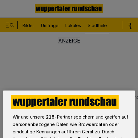
Bilder
Umfrage
Lokales
Stadtteile
Sport
Le
Stadtteile
Barmen-Innenstadt
Drei Tage lang nächt
Drei Tage lang
Wir und unsere
218
-Partner speichern und greifen auf
personenbezogene Daten wie Browserdaten oder
Nächtliche Kanalarbeiten in
eindeutige Kennungen auf Ihrem Gerät zu. Durch