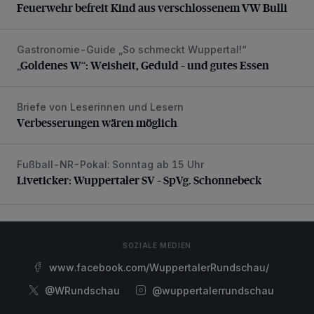
Feuerwehr befreit Kind aus verschlossenem VW Bulli
Gastronomie-Guide „So schmeckt Wuppertal!“
„Goldenes W“: Weisheit, Geduld – und gutes Essen
„Goldenes W“: Weisheit, Geduld – und gutes Essen
Briefe von Leserinnen und Lesern
Verbesserungen wären möglich
Verbesserungen wären möglich
Fußball-NR-Pokal: Sonntag ab 15 Uhr
Liveticker: Wuppertaler SV – SpVg. Schonnebeck
Liveticker: Wuppertaler SV – SpVg. Schonnebeck
SOZIALE MEDIEN
www.facebook.com/WuppertalerRundschau/
@WRundschau
@wuppertalerrundschau