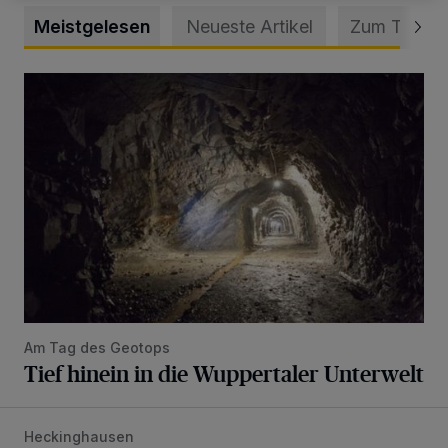
Meistgelesen
Neueste Artikel
Zum Thema
Tief hinein in die Wuppertaler Unterwelt
Am Tag des Geotops
Tief hinein in die Wuppertaler Unterwelt
Heckinghausen
Feuerwehr befreit Kind aus verschlossenem VW Bulli