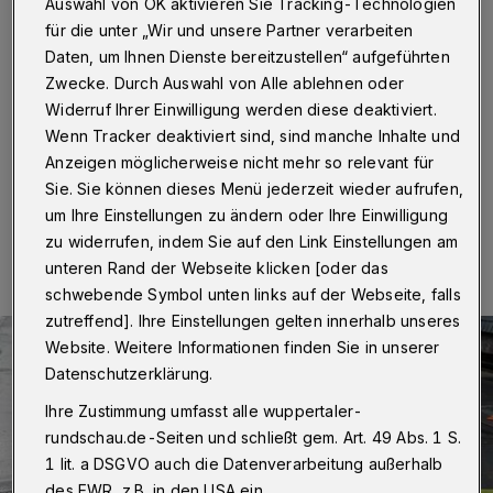
Barmen
Auswahl von OK aktivieren Sie Tracking-Technologien
für die unter „Wir und unsere Partner verarbeiten
Daten, um Ihnen Dienste bereitzustellen“ aufgeführten
Wuppertal
·
Die Wuppertaler Stadtwerke (WSW)
inspizieren vom 16. bis 18. Juli 2025 in den Bereichen
Zwecke. Durch Auswahl von Alle ablehnen oder
Parlamentstraße, Alter Markt, Mühlenweg und
Widerruf Ihrer Einwilligung werden diese deaktiviert.
Bachstraße die Kanäle und reinigen sie auch.
Wenn Tracker deaktiviert sind, sind manche Inhalte und
Anzeigen möglicherweise nicht mehr so relevant für
Sie. Sie können dieses Menü jederzeit wieder aufrufen,
um Ihre Einstellungen zu ändern oder Ihre Einwilligung
11.07.2025 , 11:15 Uhr
Eine Minute Lesezeit
zu widerrufen, indem Sie auf den Link Einstellungen am
unteren Rand der Webseite klicken [oder das
schwebende Symbol unten links auf der Webseite, falls
zutreffend]. Ihre Einstellungen gelten innerhalb unseres
Website. Weitere Informationen finden Sie in unserer
Datenschutzerklärung.
Ihre Zustimmung umfasst alle wuppertaler-
rundschau.de-Seiten und schließt gem. Art. 49 Abs. 1 S.
1 lit. a DSGVO auch die Datenverarbeitung außerhalb
des EWR, z.B. in den USA ein.