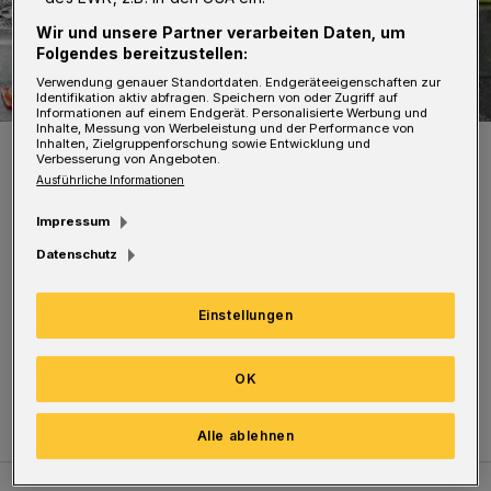
Wir und unsere Partner verarbeiten Daten, um
Folgendes bereitzustellen:
Verwendung genauer Standortdaten. Endgeräteeigenschaften zur
Identifikation aktiv abfragen. Speichern von oder Zugriff auf
Informationen auf einem Endgerät. Personalisierte Werbung und
Inhalte, Messung von Werbeleistung und der Performance von
Symbolbild.
Inhalten, Zielgruppenforschung sowie Entwicklung und
Verbesserung von Angeboten.
Foto: Christoph Petersen
Ausführliche Informationen
Impressum
Datenschutz
Die Arbeiten finden jeweils zwischen 21 und 6
Einstellungen
Uhr statt. Dabei kann es zu Lärmbelästigungen
kommen. Die WSW bitten um Verständnis.
OK
Alle ablehnen