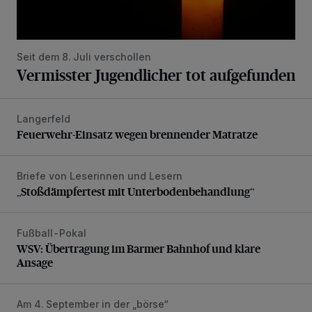
Seit dem 8. Juli verschollen
Vermisster Jugendlicher tot aufgefunden
Langerfeld
Feuerwehr-Einsatz wegen brennender Matratze
Feuerwehr-Einsatz wegen brennender Matratze
Briefe von Leserinnen und Lesern
„Stoßdämpfertest mit Unterbodenbehandlung“
„Stoßdämpfertest mit Unterbodenbehandlung“
Fußball-Pokal
WSV: Übertragung im Barmer Bahnhof und klare Ansage
WSV: Übertragung im Barmer Bahnhof und klare
Ansage
Am 4. September in der „börse“
Lydia Benecke: Über Hochstapler, Betrüger und Blender