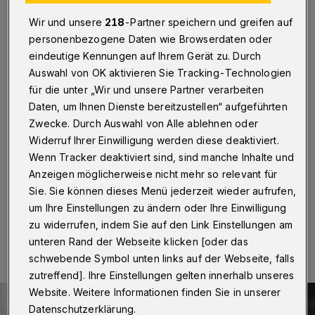
Fröhlich in der Ausstellung
„Märchen“
Wir und unsere
218
-Partner speichern und greifen auf
personenbezogene Daten wie Browserdaten oder
eindeutige Kennungen auf Ihrem Gerät zu. Durch
Die Ausstellung „Märchen“ von Philipp Fröhlich läuft
Auswahl von OK aktivieren Sie Tracking-Technologien
seit 3. Juni 2021 in der Kunsthalle Barmen in
für die unter „Wir und unsere Partner verarbeiten
Wuppertal. Nun wird sich der in Brüssel lebende
Künstler mit Wuppertaler Wurzeln am Sonntag (13. Juni
Daten, um Ihnen Dienste bereitzustellen“ aufgeführten
2021) um 15 Uhr in einem Künstlergespräch dem
Zwecke. Durch Auswahl von Alle ablehnen oder
Publikum vorstellen. Die wenigen möglichen Plätze vor
Widerruf Ihrer Einwilligung werden diese deaktiviert.
Ort sind schon ausgebucht, aber man kann noch digital
Wenn Tracker deaktiviert sind, sind manche Inhalte und
kostenfrei teilnehmen.
Anzeigen möglicherweise nicht mehr so relevant für
Sie. Sie können dieses Menü jederzeit wieder aufrufen,
um Ihre Einstellungen zu ändern oder Ihre Einwilligung
07.06.2021 , 15:07 Uhr
Eine Minute Lesezeit
zu widerrufen, indem Sie auf den Link Einstellungen am
unteren Rand der Webseite klicken [oder das
schwebende Symbol unten links auf der Webseite, falls
zutreffend]. Ihre Einstellungen gelten innerhalb unseres
Website. Weitere Informationen finden Sie in unserer
Datenschutzerklärung.