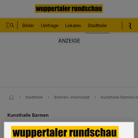
Bilder
Umfrage
Lokales
Stadtteile
Sport
Le
Stadtteile
Barmen-Innenstadt
Kunsthalle Barmen i
Kunsthalle Barmen
Künstlergespräch mit Philipp