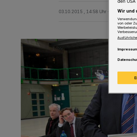
den USA 
Wir und 
03.10.2015 , 14:58 Uhr
4 Minuten Le
Verwendung
von oder Zu
Werbeleist
Verbesseru
Ausführliche
Impressu
Datenschu
E