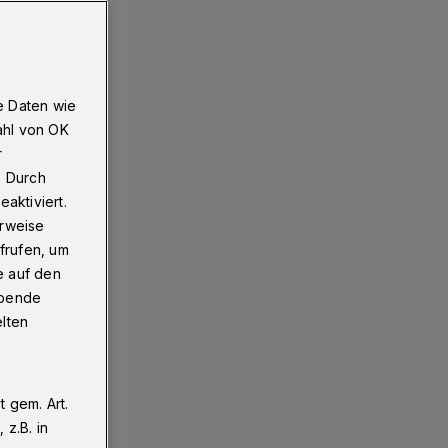
e Daten wie
ahl von OK
r
. Durch
aktiviert.
erweise
frufen, um
e auf den
ebende
elten
 gem. Art.
z.B. in