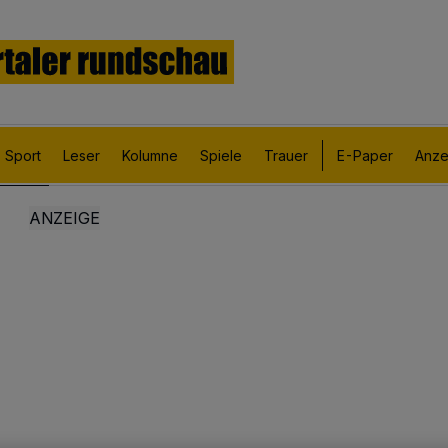
Sport
Leser
Kolumne
Spiele
Trauer
E-Paper
Anze