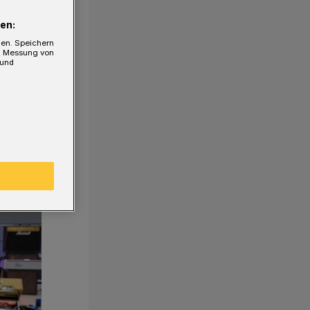
en:
gen. Speichern
e, Messung von
 und