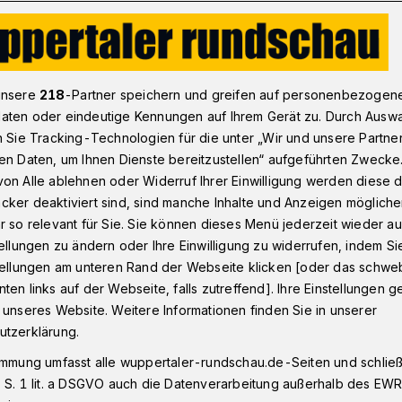
uppertaler" verliehen
unsere
218
-Partner speichern und greifen auf personenbezogen
aten oder eindeutige Kennungen auf Ihrem Gerät zu. Durch Ausw
n Sie Tracking-Technologien für die unter „Wir und unsere Partne
Engegement
en Daten, um Ihnen Dienste bereitzustellen“ aufgeführten Zwecke
taler" verliehen
on Alle ablehnen oder Widerruf Ihrer Einwilligung werden diese de
cker deaktiviert sind, sind manche Inhalte und Anzeigen möglich
r so relevant für Sie. Sie können dieses Menü jederzeit wieder au
tellungen zu ändern oder Ihre Einwilligung zu widerrufen, indem Si
ertal hat am Samstag (3. Oktober 2015)
stellungen am unteren Rand der Webseite klicken [oder das schw
r mit dem "Wuppertaler" ausgezeichnet.
ten links auf der Webseite, falls zutreffend]. Ihre Einstellungen g
mtliches Engagement. Er geht in diesem
 unseres Website. Weitere Informationen finden Sie in unserer
gels, Heike Friel, Margarete Hahn,
utzerklärung.
mpen, Stefan Langerfeld und Olaf Rosier.
immung umfasst alle wuppertaler-rundschau.de-Seiten und schließt
 S. 1 lit. a DSGVO auch die Datenverarbeitung außerhalb des EWR, 