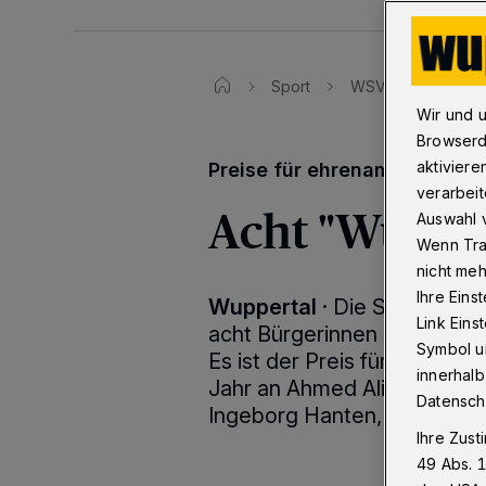
Sport
WSV
Acht "W
Wir und 
Browserd
aktiviere
Preise für ehrenamtliches 
verarbeit
Acht "Wupper
Auswahl v
Wenn Tra
nicht meh
Ihre Eins
Wuppertal
·
Die Stadt Wupp
Link Ein
acht Bürgerinnen und Bürge
Symbol un
Es ist der Preis für ehrena
innerhalb
Jahr an Ahmed Ali, Bernd En
Datensch
Ingeborg Hanten, Peter Kra
Ihre Zust
49 Abs. 1