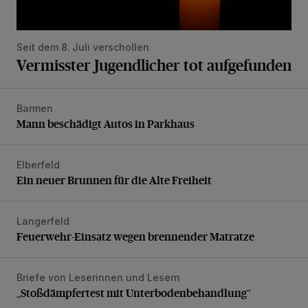
Seit dem 8. Juli verschollen
Vermisster Jugendlicher tot aufgefunden
Barmen
Mann beschädigt Autos in Parkhaus
Mann beschädigt Autos in Parkhaus
Elberfeld
Ein neuer Brunnen für die Alte Freiheit
Ein neuer Brunnen für die Alte Freiheit
Langerfeld
Feuerwehr-Einsatz wegen brennender Matratze
Feuerwehr-Einsatz wegen brennender Matratze
Briefe von Leserinnen und Lesern
„Stoßdämpfertest mit Unterbodenbehandlung“
„Stoßdämpfertest mit Unterbodenbehandlung“