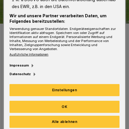
des EWR, z.B. in den USA ein.
Wir und unsere Partner verarbeiten Daten, um
Folgendes bereitzustellen:
Verwendung genauer Standortdaten. Endgeräteeigenschaften zur
Auch Dennis Schmidt (re.) konnte die Niederlage nicht verhindern.
Identifikation aktiv abfragen. Speichern von oder Zugriff auf
Foto: Dirk Freund
Informationen auf einem Endgerät. Personalisierte Werbung und
Inhalte, Messung von Werbeleistung und der Performance von
Inhalten, Zielgruppenforschung sowie Entwicklung und
Verbesserung von Angeboten.
Ausführliche Informationen
Impressum
I
n einer engagierten ersten Halbzeit erzielte
Datenschutz
Marvin Ellmann vor 1.924 Zuschauern
nach 31 Minuten die Führung. Ratingen steckte
Einstellungen
aber nicht auf und drehte die Partie durch
Tore von Ali Can Ilbay und Daniel Keita-Ruel.
OK
Alle ablehnen
Der WSV liegt nun mit drei Punkten Rückstand