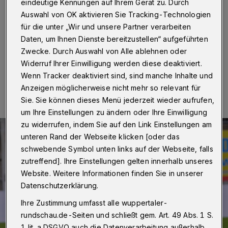
eindeutige Kennungen auf Ihrem Gerät zu. Durch
Der Fußball-Oberligist Wuppertaler SV hat den Sprung
Auswahl von OK aktivieren Sie Tracking-Technologien
an die Tabellenspitze verpasst. Gegen Germania
für die unter „Wir und unsere Partner verarbeiten
Ratingen setzte es eine 1:2 (1:0)-Heimniederlage.
Daten, um Ihnen Dienste bereitzustellen“ aufgeführten
Zwecke. Durch Auswahl von Alle ablehnen oder
Widerruf Ihrer Einwilligung werden diese deaktiviert.
16.11.2014 , 11:25 Uhr
Eine Minute Lesezeit
Wenn Tracker deaktiviert sind, sind manche Inhalte und
Anzeigen möglicherweise nicht mehr so relevant für
Sie. Sie können dieses Menü jederzeit wieder aufrufen,
um Ihre Einstellungen zu ändern oder Ihre Einwilligung
zu widerrufen, indem Sie auf den Link Einstellungen am
unteren Rand der Webseite klicken [oder das
schwebende Symbol unten links auf der Webseite, falls
zutreffend]. Ihre Einstellungen gelten innerhalb unseres
Website. Weitere Informationen finden Sie in unserer
Datenschutzerklärung.
Ihre Zustimmung umfasst alle wuppertaler-
rundschau.de-Seiten und schließt gem. Art. 49 Abs. 1 S.
1 lit. a DSGVO auch die Datenverarbeitung außerhalb