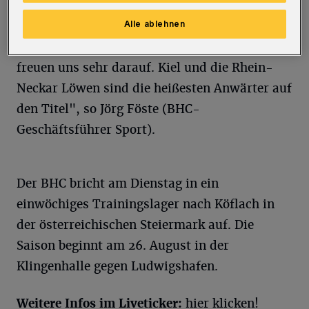
Zuschauer, mit Oberrang 12.500. Der
Alle ablehnen
Vorverkauf startet am Dienstag (2. Juli) um 12
Uhr. "Das werden Handball-Festtage. Wir
freuen uns sehr darauf. Kiel und die Rhein-
Neckar Löwen sind die heißesten Anwärter auf
den Titel", so Jörg Föste (BHC-
Geschäftsführer Sport).
Der BHC bricht am Dienstag in ein
einwöchiges Trainingslager nach Köflach in
der österreichischen Steiermark auf. Die
Saison beginnt am 26. August in der
Klingenhalle gegen Ludwigshafen.
Weitere Infos im Liveticker:
hier klicken!