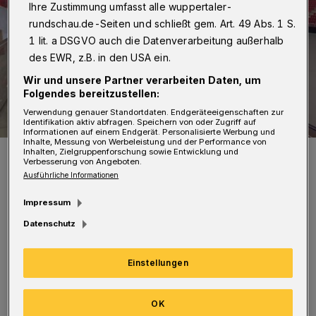
Ihre Zustimmung umfasst alle wuppertaler-
rundschau.de-Seiten und schließt gem. Art. 49 Abs. 1 S.
1 lit. a DSGVO auch die Datenverarbeitung außerhalb
des EWR, z.B. in den USA ein.
Wir und unsere Partner verarbeiten Daten, um
Folgendes bereitzustellen:
Verwendung genauer Standortdaten. Endgeräteeigenschaften zur
Identifikation aktiv abfragen. Speichern von oder Zugriff auf
Informationen auf einem Endgerät. Personalisierte Werbung und
Inhalte, Messung von Werbeleistung und der Performance von
Der ISS Dome.
Inhalten, Zielgruppenforschung sowie Entwicklung und
Verbesserung von Angeboten.
Foto: Wuppertaler Rundschau
Ausführliche Informationen
Impressum
Datenschutz
D
as hat der Verein am Montagvormittag
Einstellungen
(23. November 2018) bekannt gegeben.
Der ISS Dome fasst im Unterrang 7.400
OK