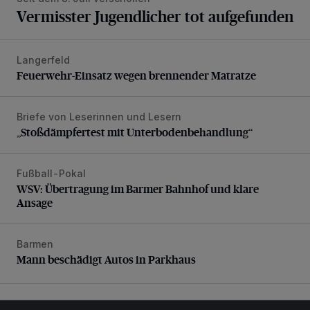
Vermisster Jugendlicher tot aufgefunden
Langerfeld
Feuerwehr-Einsatz wegen brennender Matratze
Feuerwehr-Einsatz wegen brennender Matratze
Briefe von Leserinnen und Lesern
„Stoßdämpfertest mit Unterbodenbehandlung“
„Stoßdämpfertest mit Unterbodenbehandlung“
Fußball-Pokal
WSV: Übertragung im Barmer Bahnhof und klare Ansage
WSV: Übertragung im Barmer Bahnhof und klare
Ansage
Barmen
Mann beschädigt Autos in Parkhaus
Mann beschädigt Autos in Parkhaus