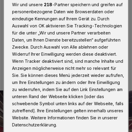
Dome
Wir und unsere
218
-Partner speichern und greifen auf
personenbezogene Daten wie Browserdaten oder
Wuppertal / Düsseldorf
·
Der Handball-Bundesligist
eindeutige Kennungen auf Ihrem Gerät zu. Durch
Bergischer HC trägt die beiden Heimspiele am 1.
Auswahl von OK aktivieren Sie Tracking-Technologien
November gegen die Rhein-Neckar Löwen und am 15.
für die unter „Wir und unsere Partner verarbeiten
November 2018 gegen den THW Kiel im Düsseldorfer
ISS Dome aus. Anwurf ist jeweils um 19 Uhr.
Daten, um Ihnen Dienste bereitzustellen“ aufgeführten
Zwecke. Durch Auswahl von Alle ablehnen oder
Widerruf Ihrer Einwilligung werden diese deaktiviert.
Wenn Tracker deaktiviert sind, sind manche Inhalte und
23.07.2018 , 11:07 Uhr
Eine Minute Lesezeit
Anzeigen möglicherweise nicht mehr so relevant für
Sie. Sie können dieses Menü jederzeit wieder aufrufen,
um Ihre Einstellungen zu ändern oder Ihre Einwilligung
zu widerrufen, indem Sie auf den Link Einstellungen am
unteren Rand der Webseite klicken [oder das
schwebende Symbol unten links auf der Webseite, falls
zutreffend]. Ihre Einstellungen gelten innerhalb unseres
Website. Weitere Informationen finden Sie in unserer
Datenschutzerklärung.