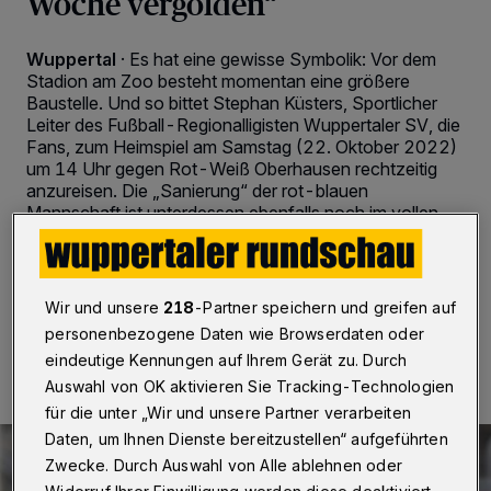
Woche vergolden“
Wuppertal
·
Es hat eine gewisse Symbolik: Vor dem
Stadion am Zoo besteht momentan eine größere
Baustelle. Und so bittet Stephan Küsters, Sportlicher
Leiter des Fußball-Regionalligisten Wuppertaler SV, die
Fans, zum Heimspiel am Samstag (22. Oktober 2022)
um 14 Uhr gegen Rot-Weiß Oberhausen rechtzeitig
anzureisen. Die „Sanierung“ der rot-blauen
Mannschaft ist unterdessen ebenfalls noch im vollen
Gange.
Wir und unsere
218
-Partner speichern und greifen auf
20.10.2022 , 13:30 Uhr
2 Minuten Lesezeit
personenbezogene Daten wie Browserdaten oder
eindeutige Kennungen auf Ihrem Gerät zu. Durch
Auswahl von OK aktivieren Sie Tracking-Technologien
für die unter „Wir und unsere Partner verarbeiten
Daten, um Ihnen Dienste bereitzustellen“ aufgeführten
Zwecke. Durch Auswahl von Alle ablehnen oder