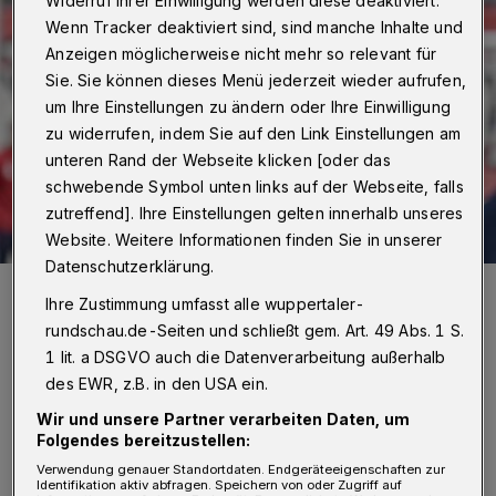
Widerruf Ihrer Einwilligung werden diese deaktiviert.
Wenn Tracker deaktiviert sind, sind manche Inhalte und
Anzeigen möglicherweise nicht mehr so relevant für
Sie. Sie können dieses Menü jederzeit wieder aufrufen,
um Ihre Einstellungen zu ändern oder Ihre Einwilligung
zu widerrufen, indem Sie auf den Link Einstellungen am
unteren Rand der Webseite klicken [oder das
schwebende Symbol unten links auf der Webseite, falls
zutreffend]. Ihre Einstellungen gelten innerhalb unseres
Website. Weitere Informationen finden Sie in unserer
Datenschutzerklärung.
WSV-Trainer Hüzeyfe Dogan.
Ihre Zustimmung umfasst alle wuppertaler-
Foto: Dirk Freund
rundschau.de-Seiten und schließt gem. Art. 49 Abs. 1 S.
1 lit. a DSGVO auch die Datenverarbeitung außerhalb
des EWR, z.B. in den USA ein.
Wir und unsere Partner verarbeiten Daten, um
D
Folgendes bereitzustellen:
ass beim WSV, der vor der Saison als
Verwendung genauer Standortdaten. Endgeräteeigenschaften zur
Liga-Mitfavorit galt, noch längst nicht
Identifikation aktiv abfragen. Speichern von oder Zugriff auf