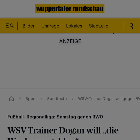
Bilder
Umfrage
Lokales
Stadtteile
Sport
Le
Sport
Sporttexte
WSV-Trainer Dogan will gegen R
Fußball-Regionalliga: Samstag gegen RWO
WSV-Trainer Dogan will „die