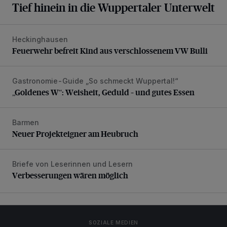
Tief hinein in die Wuppertaler Unterwelt
Heckinghausen
Feuerwehr befreit Kind aus verschlossenem VW Bulli
Feuerwehr befreit Kind aus verschlossenem VW Bulli
Gastronomie-Guide „So schmeckt Wuppertal!“
„Goldenes W“: Weisheit, Geduld – und gutes Essen
„Goldenes W“: Weisheit, Geduld – und gutes Essen
Barmen
Neuer Projekteigner am Heubruch
Neuer Projekteigner am Heubruch
Briefe von Leserinnen und Lesern
Verbesserungen wären möglich
Verbesserungen wären möglich
SOZIALE MEDIEN