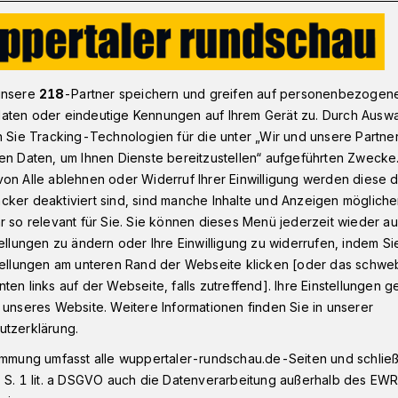
V: Niklas Dams ist „Führungs- und Wunschspieler“​
unsere
218
-Partner speichern und greifen auf personenbezogen
aten oder eindeutige Kennungen auf Ihrem Gerät zu. Durch Ausw
n Sie Tracking-Technologien für die unter „Wir und unsere Partne
en Daten, um Ihnen Dienste bereitzustellen“ aufgeführten Zwecke
Dams ist
on Alle ablehnen oder Widerruf Ihrer Einwilligung werden diese de
cker deaktiviert sind, sind manche Inhalte und Anzeigen möglich
und Wunschspieler“
r so relevant für Sie. Sie können dieses Menü jederzeit wieder au
tellungen zu ändern oder Ihre Einwilligung zu widerrufen, indem Si
stellungen am unteren Rand der Webseite klicken [oder das schw
ten links auf der Webseite, falls zutreffend]. Ihre Einstellungen g
ionalligist Wuppertaler SV hat
 unseres Website. Weitere Informationen finden Sie in unserer
ms verpflichtet. Der 33-Jährige kommt
utzerklärung.
rtmund II – und bringt viel Erfahrung mit.
immung umfasst alle wuppertaler-rundschau.de-Seiten und schließt
 S. 1 lit. a DSGVO auch die Datenverarbeitung außerhalb des EWR, 