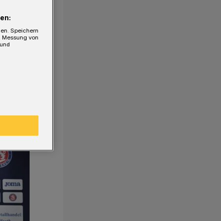
en:
gen. Speichern
e, Messung von
 und