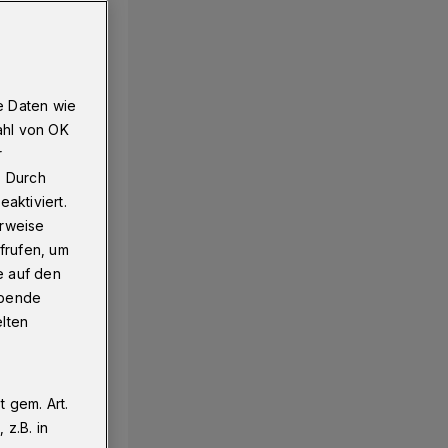
e Daten wie
ahl von OK
r
. Durch
aktiviert.
erweise
frufen, um
e auf den
ebende
elten
 gem. Art.
z.B. in