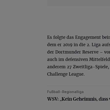
Es folgte das Engagement bei
dem er 2019 in die 2. Liga auf
der Dortmunder Reserve – von 
auch im defensiven Mittelfeld
anderem 27 Zweitliga-Spiele, 
Challenge League.
Fußball-Regionalliga
WSV: „Kein Geheimnis, dass wir na
WSV: „Kein Geheimnis, dass 