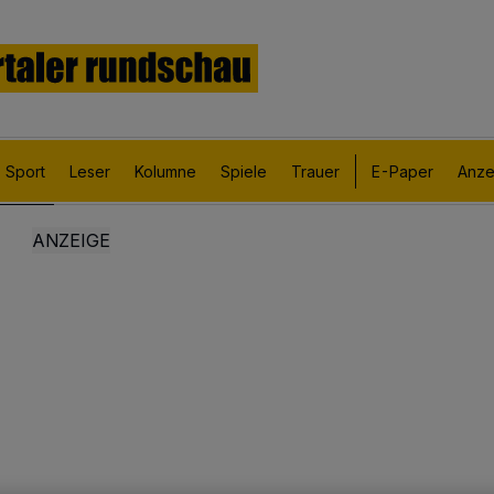
Sport
Leser
Kolumne
Spiele
Trauer
E-Paper
Anze