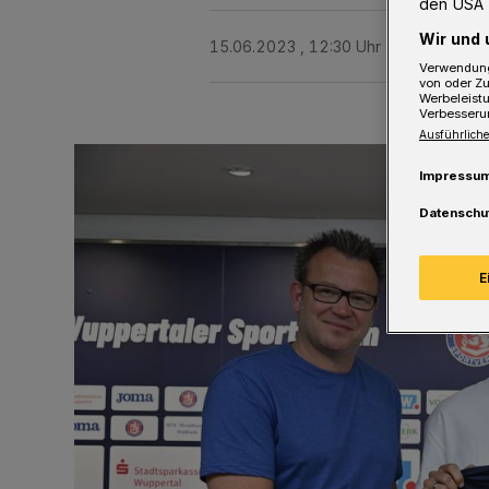
den USA 
Wir und 
15.06.2023 , 12:30 Uhr
2 Minuten Le
Verwendung
von oder Zu
Werbeleist
Verbesseru
Ausführliche
Impressu
Datenschu
E