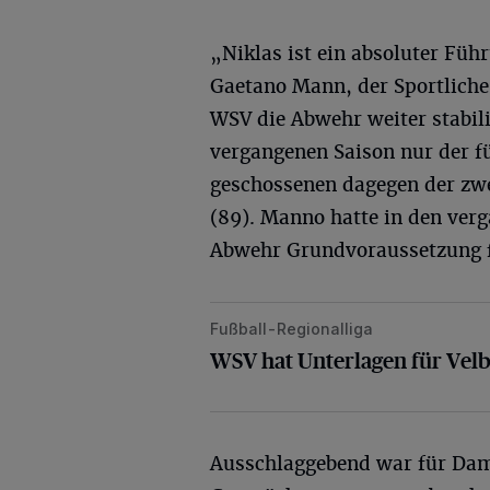
„Niklas ist ein absoluter Füh
Gaetano Mann, der Sportliche
WSV die Abwehr weiter stabili
vergangenen Saison nur der fü
geschossenen dagegen der zwe
(89). Manno hatte in den verg
Abwehr Grundvoraussetzung fü
Fußball-Regionalliga
WSV hat Unterlagen für Velbert ein
WSV hat Unterlagen für Velb
Ausschlaggebend war für Dams