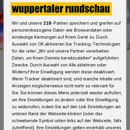
Wir und unsere
218
-Partner speichern und greifen auf
personenbezogene Daten wie Browserdaten oder
eindeutige Kennungen auf Ihrem Gerät zu. Durch
Auswahl von OK aktivieren Sie Tracking-Technologien
für die unter „Wir und unsere Partner verarbeiten
Glücklos: Kamil Bednarski.
Daten, um Ihnen Dienste bereitzustellen“ aufgeführten
Foto: Dirk Freund
Zwecke. Durch Auswahl von Alle ablehnen oder
Widerruf Ihrer Einwilligung werden diese deaktiviert.
Wenn Tracker deaktiviert sind, sind manche Inhalte und
Anzeigen möglicherweise nicht mehr so relevant für
Sie. Sie können dieses Menü jederzeit wieder aufrufen,
Von Jörn Koldehoff und Julian Schumacher
um Ihre Einstellungen zu ändern oder Ihre Einwilligung
zu widerrufen, indem Sie auf den Link Einstellungen am
I
unteren Rand der Webseite klicken [oder das
n der Tabelle rutschte der WSV auf Rang 13
schwebende Symbol unten links auf der Webseite, falls
ab.
zutreffend]. Ihre Einstellungen gelten innerhalb unseres