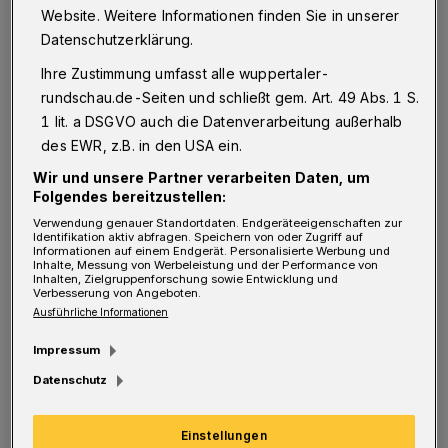
Website. Weitere Informationen finden Sie in unserer
Trainer Christian Britscho bot erstmals
Datenschutzerklärung.
Christopher Kramer und Kamil Bednarski, die
Ihre Zustimmung umfasst alle wuppertaler-
im Pokal gegen Lohberg 10 der 13 Treffer
rundschau.de-Seiten und schließt gem. Art. 49 Abs. 1 S.
1 lit. a DSGVO auch die Datenverarbeitung außerhalb
erzielt hatten, gemeinsam von Beginn an in
des EWR, z.B. in den USA ein.
der Regionalliga auf. Im Vergleich zur
Wir und unsere Partner verarbeiten Daten, um
Niederlage in Essen rückten auch Semir Saric
Folgendes bereitzustellen:
und Sascha Schünemann in die Startelf,
Verwendung genauer Standortdaten. Endgeräteeigenschaften zur
Identifikation aktiv abfragen. Speichern von oder Zugriff auf
aussetzen mussten zunächst Enes Topal,
Informationen auf einem Endgerät. Personalisierte Werbung und
Inhalte, Messung von Werbeleistung und der Performance von
Angelo Langer und Meik Kühnel.
Inhalten, Zielgruppenforschung sowie Entwicklung und
Verbesserung von Angeboten.
Ausführliche Informationen
Die Anfangsphase verlief eher ereignisarm.
Impressum
Der WSV hatte Mühe, zu guten Torchancen zu
Datenschutz
kommen. Das Engagement war durchaus
vorhanden, aber der zündende spielerische
Einstellungen