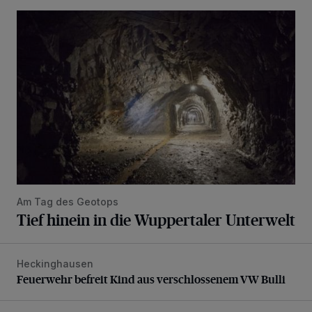
Tief hinein in die Wuppertaler Unterwelt
Am Tag des Geotops
Tief hinein in die Wuppertaler Unterwelt
Heckinghausen
Feuerwehr befreit Kind aus verschlossenem VW Bulli
Feuerwehr befreit Kind aus verschlossenem VW Bulli