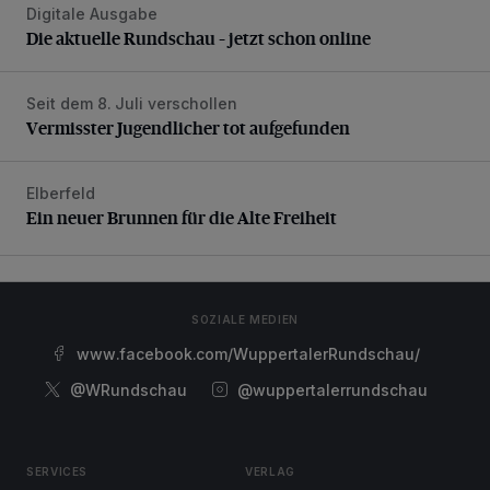
Digitale Ausgabe
Die aktuelle Rundschau – jetzt schon online
Die aktuelle Rundschau – jetzt schon online
Seit dem 8. Juli verschollen
Vermisster Jugendlicher tot aufgefunden
Vermisster Jugendlicher tot aufgefunden
Elberfeld
Ein neuer Brunnen für die Alte Freiheit
Ein neuer Brunnen für die Alte Freiheit
SOZIALE MEDIEN
www.facebook.com/WuppertalerRundschau/
@WRundschau
@wuppertalerrundschau
SERVICES
VERLAG