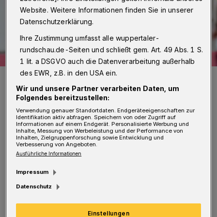
Website. Weitere Informationen finden Sie in unserer
Datenschutzerklärung.
Ihre Zustimmung umfasst alle wuppertaler-
rundschau.de-Seiten und schließt gem. Art. 49 Abs. 1 S.
1 lit. a DSGVO auch die Datenverarbeitung außerhalb
des EWR, z.B. in den USA ein.
Torjäger Ercan Aydogmus (re.) hat einen Vertrag bis 2017.
Foto: Dirk Freund
Wir und unsere Partner verarbeiten Daten, um
Folgendes bereitzustellen:
Verwendung genauer Standortdaten. Endgeräteeigenschaften zur
Identifikation aktiv abfragen. Speichern von oder Zugriff auf
Informationen auf einem Endgerät. Personalisierte Werbung und
Inhalte, Messung von Werbeleistung und der Performance von
Inhalten, Zielgruppenforschung sowie Entwicklung und
Verbesserung von Angeboten.
Von Jörn Koldehoff
Ausführliche Informationen
D
Impressum
ass der Vertrag des 32-Jährigen im
Datenschutz
Sommer ausläuft, darüber hatte die
Rundschau bereits in der Ausgabe am 23. März
Einstellungen