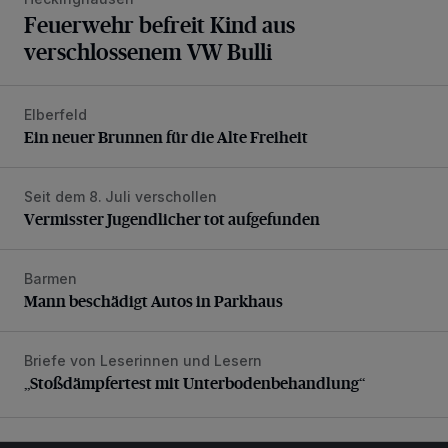
Feuerwehr befreit Kind aus
verschlossenem VW Bulli
Elberfeld
Ein neuer Brunnen für die Alte Freiheit
Ein neuer Brunnen für die Alte Freiheit
Seit dem 8. Juli verschollen
Vermisster Jugendlicher tot aufgefunden
Vermisster Jugendlicher tot aufgefunden
Barmen
Mann beschädigt Autos in Parkhaus
Mann beschädigt Autos in Parkhaus
Briefe von Leserinnen und Lesern
„Stoßdämpfertest mit Unterbodenbehandlung“
„Stoßdämpfertest mit Unterbodenbehandlung“