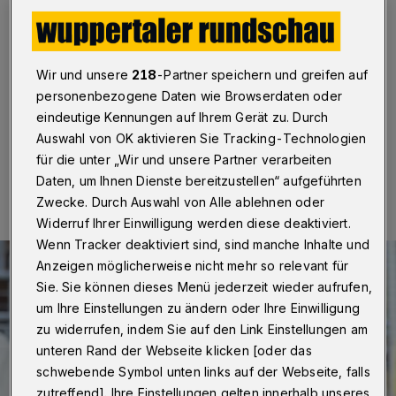
Wuppertal
·
Beim Fußball-Oberligisten Wuppertaler SV
rückt immer mehr die Finanzplanung für die mögliche
Regionalliga-Saison 2016/17 in den Vordergrund. Und
damit auch die Frage, ob Manuel Bölstler Sportdirektor
Wir und unsere
218
-Partner speichern und greifen auf
bleibt.
personenbezogene Daten wie Browserdaten oder
eindeutige Kennungen auf Ihrem Gerät zu. Durch
Auswahl von OK aktivieren Sie Tracking-Technologien
für die unter „Wir und unsere Partner verarbeiten
30.03.2016 , 21:21 Uhr
Eine Minute Lesezeit
Daten, um Ihnen Dienste bereitzustellen“ aufgeführten
Zwecke. Durch Auswahl von Alle ablehnen oder
Widerruf Ihrer Einwilligung werden diese deaktiviert.
Wenn Tracker deaktiviert sind, sind manche Inhalte und
Anzeigen möglicherweise nicht mehr so relevant für
Sie. Sie können dieses Menü jederzeit wieder aufrufen,
um Ihre Einstellungen zu ändern oder Ihre Einwilligung
zu widerrufen, indem Sie auf den Link Einstellungen am
unteren Rand der Webseite klicken [oder das
schwebende Symbol unten links auf der Webseite, falls
zutreffend]. Ihre Einstellungen gelten innerhalb unseres