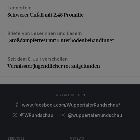
Langerfeld
Schwerer Unfall mit 2,48 Promille
Schwerer Unfall mit 2,48 Promille
Briefe von Leserinnen und Lesern
„Stoßdämpfertest mit Unterbodenbehandlung“
„Stoßdämpfertest mit Unterbodenbehandlung“
Seit dem 8. Juli verschollen
Vermisster Jugendlicher tot aufgefunden
Vermisster Jugendlicher tot aufgefunden
SOZIALE MEDIEN
www.facebook.com/WuppertalerRundschau/
@WRundschau
@wuppertalerrundschau
SERVICES
VERLAG