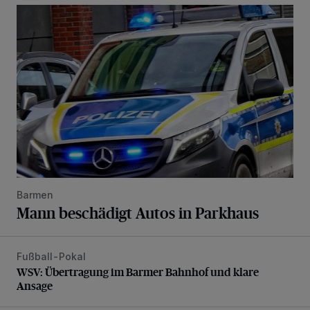
Mann beschädigt Autos in Parkhaus
Barmen
Mann beschädigt Autos in Parkhaus
Fußball-Pokal
WSV: Übertragung im Barmer Bahnhof und klare Ansage
WSV: Übertragung im Barmer Bahnhof und klare
Ansage