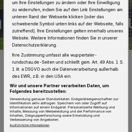
um Ihre Einstellungen zu ändern oder Ihre Einwilligung
zu widerrufen, indem Sie auf den Link Einstellungen am
unteren Rand der Webseite klicken [oder das
schwebende Symbol unten links auf der Webseite, falls
zutreffend]. Ihre Einstellungen gelten innerhalb unseres
Website. Weitere Informationen finden Sie in unserer
Datenschutzerklärung.
Ihre Zustimmung umfasst alle wuppertaler-
Doppeltes Pech: WSV-Keeper Sebastian Wickl flog hier vergeblich,
prallte mit dem Kopf gegen den Pfosten, zog sich eine
rundschau.de-Seiten und schließt gem. Art. 49 Abs. 1 S.
Gehirnerschütterung zu und musste ausgewechselt werden.
1 lit. a DSGVO auch die Datenverarbeitung außerhalb
Foto: Dirk Freund
des EWR, z.B. in den USA ein.
Wir und unsere Partner verarbeiten Daten, um
Folgendes bereitzustellen:
Verwendung genauer Standortdaten. Endgeräteeigenschaften zur
Identifikation aktiv abfragen. Speichern von oder Zugriff auf
Von Jörn Koldehoff
Informationen auf einem Endgerät. Personalisierte Werbung und
Inhalte, Messung von Werbeleistung und der Performance von
Inhalten, Zielgruppenforschung sowie Entwicklung und
Verbesserung von Angeboten.
E
rst die Meisterschaft in der Oberliga mit
Ausführliche Informationen