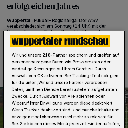
erfolgreichen Jahres
Wuppertal
·
Fußball-Regionalliga: Der WSV
verabschiedet sich am Sonntag (14 Uhr) mit der
Heimpartie gegen Fortuna Düsseldorf II aus dem
Spieljahr.
Wir und unsere
218
-Partner speichern und greifen auf
02.12.2016 , 09:00 Uhr
2 Minuten Lesezeit
personenbezogene Daten wie Browserdaten oder
eindeutige Kennungen auf Ihrem Gerät zu. Durch
Auswahl von OK aktivieren Sie Tracking-Technologien
für die unter „Wir und unsere Partner verarbeiten
Daten, um Ihnen Dienste bereitzustellen“ aufgeführten
Zwecke. Durch Auswahl von Alle ablehnen oder
Widerruf Ihrer Einwilligung werden diese deaktiviert.
Wenn Tracker deaktiviert sind, sind manche Inhalte und
Anzeigen möglicherweise nicht mehr so relevant für
Sie. Sie können dieses Menü jederzeit wieder aufrufen,