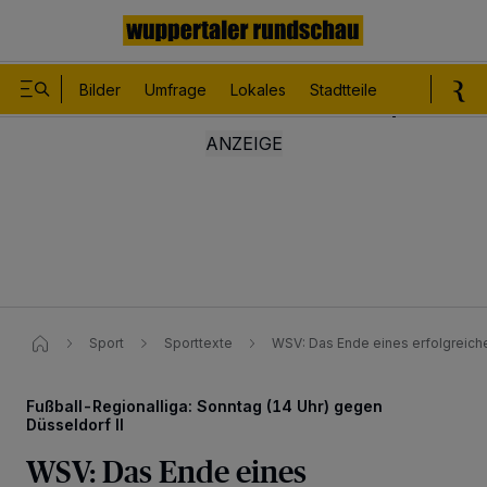
Bilder
Umfrage
Lokales
Stadtteile
Sport
Le
Sport
Sporttexte
WSV: Das Ende eines erfolgreich
Fußball-Regionalliga: Sonntag (14 Uhr) gegen
Düsseldorf II
WSV: Das Ende eines