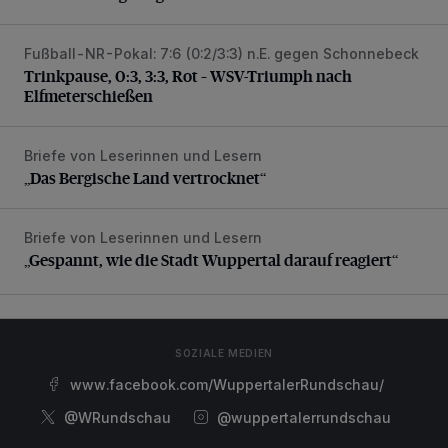
Fußball-NR-Pokal: 7:6 (0:2/3:3) n.E. gegen Schonnebeck
Trinkpause, 0:3, 3:3, Rot – WSV-Triumph nach Elfmetersc
Trinkpause, 0:3, 3:3, Rot – WSV-Triumph nach
Elfmeterschießen
Briefe von Leserinnen und Lesern
„Das Bergische Land vertrocknet“
„Das Bergische Land vertrocknet“
Briefe von Leserinnen und Lesern
„Gespannt, wie die Stadt Wuppertal darauf reagiert“
„Gespannt, wie die Stadt Wuppertal darauf reagiert“
SOZIALE MEDIEN
www.facebook.com/WuppertalerRundschau/
@WRundschau
@wuppertalerrundschau