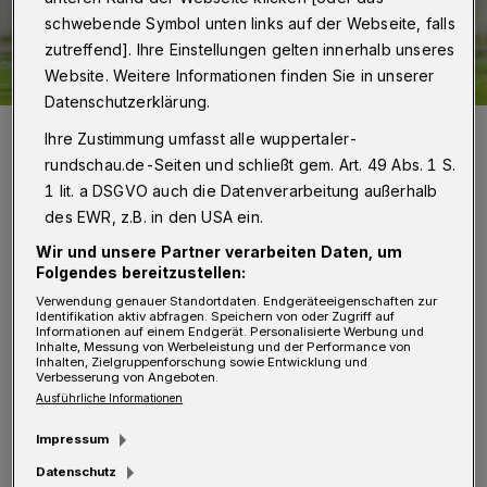
schwebende Symbol unten links auf der Webseite, falls
zutreffend]. Ihre Einstellungen gelten innerhalb unseres
Website. Weitere Informationen finden Sie in unserer
Datenschutzerklärung.
Das Tor zum Glück: WSV-Stürmer Ercan Aydogmus traf gegen
Ihre Zustimmung umfasst alle wuppertaler-
Viktoria Köln in der Auftaktpartie zum 3:3-Ausgleich in der 92.
Minute.
rundschau.de-Seiten und schließt gem. Art. 49 Abs. 1 S.
Foto: Dirk Freund
1 lit. a DSGVO auch die Datenverarbeitung außerhalb
des EWR, z.B. in den USA ein.
Wir und unsere Partner verarbeiten Daten, um
Folgendes bereitzustellen:
Verwendung genauer Standortdaten. Endgeräteeigenschaften zur
Von Jörn Koldehoff
Identifikation aktiv abfragen. Speichern von oder Zugriff auf
Informationen auf einem Endgerät. Personalisierte Werbung und
Inhalte, Messung von Werbeleistung und der Performance von
Inhalten, Zielgruppenforschung sowie Entwicklung und
T
Verbesserung von Angeboten.
abellarisch trennen beide Clubs gerade
Ausführliche Informationen
einmal drei Plätze, finanziell dagegen
Impressum
Dimensionen. Kölns Toptorjäger Mike
Datenschutz
Wunderlich verdient so viel wie mehrere WSV-