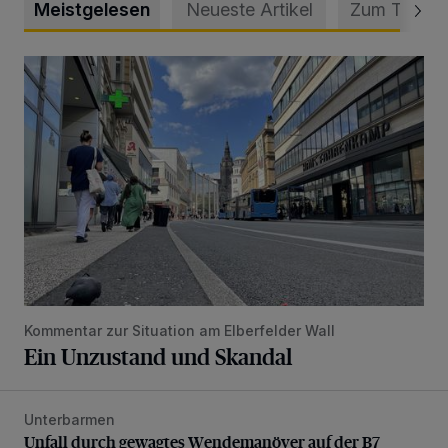
Meistgelesen
Neueste Artikel
Zum Thema
Ein Unzustand und Skandal
Kommentar zur Situation am Elberfelder Wall
Ein Unzustand und Skandal
Unterbarmen
Unfall durch gewagtes Wendemanöver auf der B7
Unfall durch gewagtes Wendemanöver auf der B7