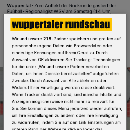
Wuppertal
·
Zum Auftakt der Rückrunde gastiert der
Fußball-Regionalligist WSV am Samstag (14 Uhr,
Liveticker) beim Spitzenreiter Viktoria Köln.
Wir und unsere
218
-Partner speichern und greifen auf
26.11.2016 , 11:00 Uhr
Eine Minute Lesezeit
personenbezogene Daten wie Browserdaten oder
eindeutige Kennungen auf Ihrem Gerät zu. Durch
Auswahl von OK aktivieren Sie Tracking-Technologien
für die unter „Wir und unsere Partner verarbeiten
Daten, um Ihnen Dienste bereitzustellen“ aufgeführten
Zwecke. Durch Auswahl von Alle ablehnen oder
Widerruf Ihrer Einwilligung werden diese deaktiviert.
Wenn Tracker deaktiviert sind, sind manche Inhalte und
Anzeigen möglicherweise nicht mehr so relevant für
Sie. Sie können dieses Menü jederzeit wieder aufrufen,
um Ihre Einstellungen zu ändern oder Ihre Einwilligung
zu widerrufen, indem Sie auf den Link Einstellungen am
unteren Rand der Webseite klicken [oder das