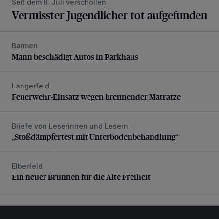
Seit dem 8. Juli verschollen
Vermisster Jugendlicher tot aufgefunden
Barmen
Mann beschädigt Autos in Parkhaus
Mann beschädigt Autos in Parkhaus
Langerfeld
Feuerwehr-Einsatz wegen brennender Matratze
Feuerwehr-Einsatz wegen brennender Matratze
Briefe von Leserinnen und Lesern
„Stoßdämpfertest mit Unterbodenbehandlung“
„Stoßdämpfertest mit Unterbodenbehandlung“
Elberfeld
Ein neuer Brunnen für die Alte Freiheit
Ein neuer Brunnen für die Alte Freiheit