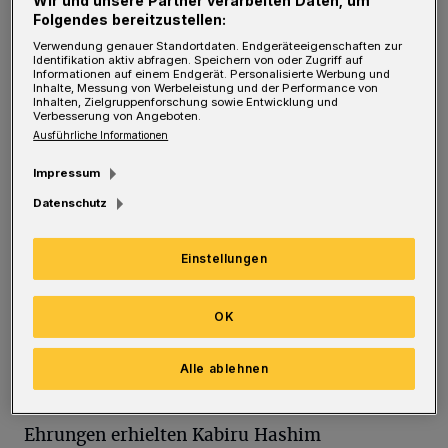
Folgendes bereitzustellen:
Verwendung genauer Standortdaten. Endgeräteeigenschaften zur
Identifikation aktiv abfragen. Speichern von oder Zugriff auf
Informationen auf einem Endgerät. Personalisierte Werbung und
Inhalte, Messung von Werbeleistung und der Performance von
Inhalten, Zielgruppenforschung sowie Entwicklung und
Verbesserung von Angeboten.
Ausführliche Informationen
Impressum
Datenschutz
Foto: Dirk Freund
Einstellungen
Dritter wurde der Regionalligist WSV nach
einem 4:3 im Neunmeterschießen gegen den
OK
Landesligisten FSV Vohwinkel. Die
Alle ablehnen
Torjägerkanone ging an Enes Topal (WSV) und
Steven Winterfeld (Ronsdorf). Weitere
Ehrungen erhielten Kabiru Hashim