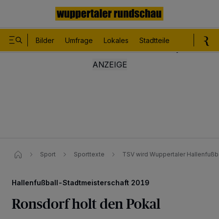
Bilder
Umfrage
Lokales
Stadtteile
Sport
Le
Sport
Sporttexte
TSV wird Wuppertaler Hallenfußb
Hallenfußball-Stadtmeisterschaft 2019
Ronsdorf holt den Pokal