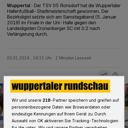
Wuppertal
·
Der TSV 05 Ronsdorf hat die Wuppertaler
Hallenfußball-Stadtmeisterschaft gewonnen. Der
Bezirksligist setzte sich am Samstagabend (5. Januar
2019) im Finale in der Uni-Halle gegen den
Landesligisten Cronenberger SC mit 3:2 nach
Verlängerung durch.
05.01.2019 , 19:21 Uhr
2 Minuten Lesezeit
Wir und unsere
218
-Partner speichern und greifen auf
personenbezogene Daten wie Browserdaten oder
eindeutige Kennungen auf Ihrem Gerät zu. Durch
Auswahl von OK aktivieren Sie Tracking-Technologien
für die unter „Wir und unsere Partner verarbeiten