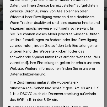
Daten, um Ihnen Dienste bereitzustellen“ aufgeführten
Zwecke. Durch Auswahl von Alle ablehnen oder
Widerruf Ihrer Einwilligung werden diese deaktiviert.
29 Bilder
Jubel in Ronsdorf
Wenn Tracker deaktiviert sind, sind manche Inhalte und
Anzeigen möglicherweise nicht mehr so relevant für
29 Bilder
Sie. Sie können dieses Menü jederzeit wieder aufrufen,
um Ihre Einstellungen zu ändern oder Ihre Einwilligung
zu widerrufen, indem Sie auf den Link Einstellungen am
unteren Rand der Webseite klicken [oder das
Von Jörn Koldehoff und Julian Schumacher
schwebende Symbol unten links auf der Webseite, falls
zutreffend]. Ihre Einstellungen gelten innerhalb unseres
D
Website. Weitere Informationen finden Sie in unserer
as Turnier sahen rund 1.800 zahlende
Datenschutzerklärung.
Zuschauer und damit weniger als 2018.
Ihre Zustimmung umfasst alle wuppertaler-
rundschau.de-Seiten und schließt gem. Art. 49 Abs. 1 S.
1 lit. a DSGVO auch die Datenverarbeitung außerhalb
des EWR, z.B. in den USA ein.
Wir und unsere Partner verarbeiten Daten, um