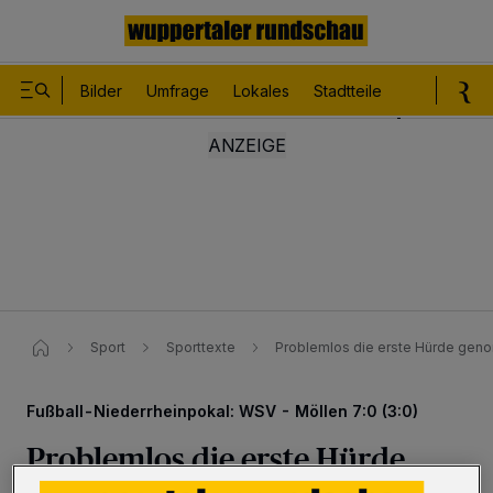
Bilder
Umfrage
Lokales
Stadtteile
Sport
Le
Sport
Sporttexte
Problemlos die erste Hürde ge
Fußball-Niederrheinpokal: WSV - Möllen 7:0 (3:0)
Problemlos die erste Hürde