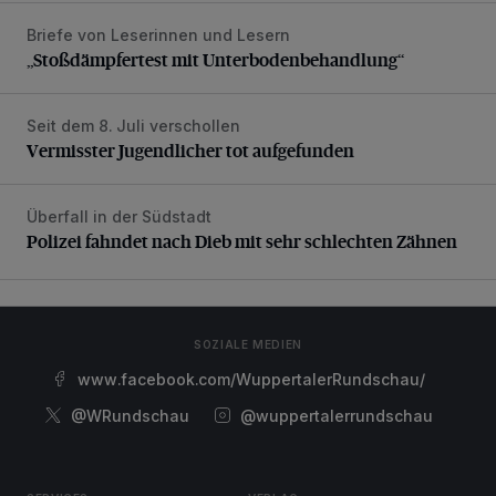
Briefe von Leserinnen und Lesern
„Stoßdämpfertest mit Unterbodenbehandlung“
„Stoßdämpfertest mit Unterbodenbehandlung“
Seit dem 8. Juli verschollen
Vermisster Jugendlicher tot aufgefunden
Vermisster Jugendlicher tot aufgefunden
Überfall in der Südstadt
Polizei fahndet nach Dieb mit sehr schlechten Zähnen
Polizei fahndet nach Dieb mit sehr schlechten Zähnen
SOZIALE MEDIEN
www.facebook.com/WuppertalerRundschau/
@WRundschau
@wuppertalerrundschau