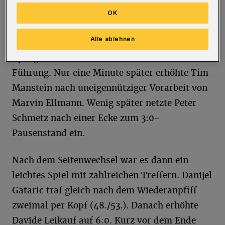
konnten sich aber auch bei Schlussmann
OK
Knaup bedanken, dass es nicht früher 1:0 für
Alle ablehnen
den WSV stand. In der 30. Minute sorgte Ercan
Aydogmus dann endlich für die erlösende
Führung. Nur eine Minute später erhöhte Tim
Manstein nach uneigennütziger Vorarbeit von
Marvin Ellmann. Wenig später netzte Peter
Schmetz nach einer Ecke zum 3:0-
Pausenstand ein.
Nach dem Seitenwechsel war es dann ein
leichtes Spiel mit zahlreichen Treffern. Danijel
Gataric traf gleich nach dem Wiederanpfiff
zweimal per Kopf (48./53.). Danach erhöhte
Davide Leikauf auf 6:0. Kurz vor dem Ende