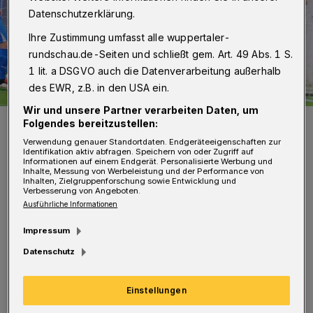
Datenschutzerklärung.
Ihre Zustimmung umfasst alle wuppertaler-
rundschau.de-Seiten und schließt gem. Art. 49 Abs. 1 S.
1 lit. a DSGVO auch die Datenverarbeitung außerhalb
des EWR, z.B. in den USA ein.
Wir und unsere Partner verarbeiten Daten, um
Und schon wieder hat es eingeschlagen.
Folgendes bereitzustellen:
Foto: Dirk Freund
Verwendung genauer Standortdaten. Endgeräteeigenschaften zur
Identifikation aktiv abfragen. Speichern von oder Zugriff auf
Informationen auf einem Endgerät. Personalisierte Werbung und
Inhalte, Messung von Werbeleistung und der Performance von
Inhalten, Zielgruppenforschung sowie Entwicklung und
Verbesserung von Angeboten.
Ausführliche Informationen
A
chtligist beim Fünftligisten: Was sich
Impressum
nach einer klaren Sache anhörte, stellte
Datenschutz
sich auch als solche dar. Zwar hielten die
Gäste eine halbe Stunde vor 691 Zuschauern
Einstellungen
im Stadion am Zoo richtig gut dagegen,