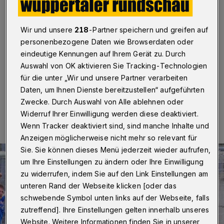
genommen
Wuppertal
·
Der Fußball-Oberligist Wuppertaler SV ist
Wir und unsere
218
-Partner speichern und greifen auf
durch einen mühelosen 7:0 (3:0)-Sieg gegen den
personenbezogene Daten wie Browserdaten oder
Kreisligisten Glückauf Möllen in die zweite Runde des
eindeutige Kennungen auf Ihrem Gerät zu. Durch
Niederrheinpokals 2015/16 eingezogen.
Auswahl von OK aktivieren Sie Tracking-Technologien
für die unter „Wir und unsere Partner verarbeiten
Daten, um Ihnen Dienste bereitzustellen“ aufgeführten
08.08.2015 , 14:57 Uhr
Eine Minute Lesezeit
Zwecke. Durch Auswahl von Alle ablehnen oder
Widerruf Ihrer Einwilligung werden diese deaktiviert.
Wenn Tracker deaktiviert sind, sind manche Inhalte und
Anzeigen möglicherweise nicht mehr so relevant für
Sie. Sie können dieses Menü jederzeit wieder aufrufen,
um Ihre Einstellungen zu ändern oder Ihre Einwilligung
zu widerrufen, indem Sie auf den Link Einstellungen am
unteren Rand der Webseite klicken [oder das
schwebende Symbol unten links auf der Webseite, falls
zutreffend]. Ihre Einstellungen gelten innerhalb unseres
Website. Weitere Informationen finden Sie in unserer