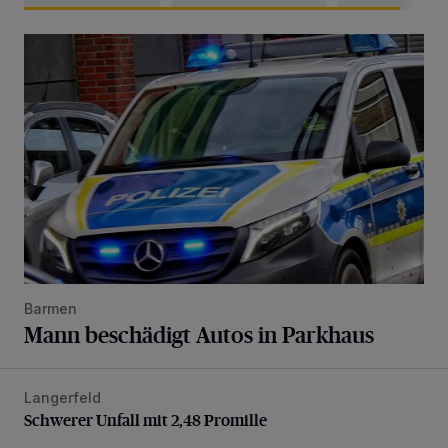
Mann beschädigt Autos in Parkhaus
Barmen
Mann beschädigt Autos in Parkhaus
Langerfeld
Schwerer Unfall mit 2,48 Promille
Schwerer Unfall mit 2,48 Promille