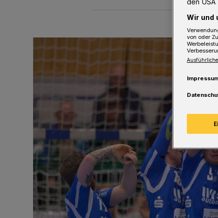
den USA 
Wir und 
Verwendung
von oder Zu
Werbeleist
Verbesseru
Ausführliche
Impressu
Datenschu
E