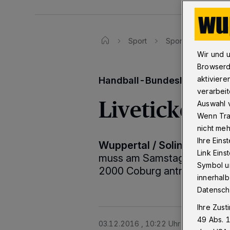
Sport
Sporttexte
Li
Wir und 
Browserd
aktiviere
Handball-Bundesliga: Samst
verarbeit
Liveticker: 
Auswahl v
Wenn Tra
nicht meh
Ihre Eins
Wuppertal / Solingen
·
Der 
Link Ein
muss am Samstag (19 Uhr, L
Symbol un
2000 Coburg antreten - und
innerhalb
Datensch
Ihre Zust
49 Abs. 1
03.12.2016 , 10:22 Uhr
2 Minuten Le