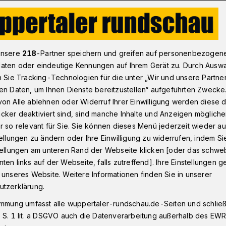
veticker: Coburg - BHC
unsere
218
-Partner speichern und greifen auf personenbezogen
aten oder eindeutige Kennungen auf Ihrem Gerät zu. Durch Ausw
n Sie Tracking-Technologien für die unter „Wir und unsere Partne
ag ab 19 Uhr
en Daten, um Ihnen Dienste bereitzustellen“ aufgeführten Zwecke
Coburg - BHC
on Alle ablehnen oder Widerruf Ihrer Einwilligung werden diese de
cker deaktiviert sind, sind manche Inhalte und Anzeigen möglich
r so relevant für Sie. Sie können dieses Menü jederzeit wieder au
tellungen zu ändern oder Ihre Einwilligung zu widerrufen, indem Si
Handball-Bundesligist Bergischer HC
stellungen am unteren Rand der Webseite klicken [oder das schw
iveticker) zum Kellerderby beim HSC
ten links auf der Webseite, falls zutreffend]. Ihre Einstellungen g
 steht mächtig unter Druck.
 unseres Website. Weitere Informationen finden Sie in unserer
utzerklärung.
immung umfasst alle wuppertaler-rundschau.de-Seiten und schließt
 S. 1 lit. a DSGVO auch die Datenverarbeitung außerhalb des EWR, 
sezeit