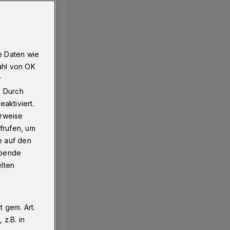
e Daten wie
ahl von OK
r
. Durch
aktiviert.
erweise
frufen, um
e auf den
ebende
elten
 gem. Art.
z.B. in