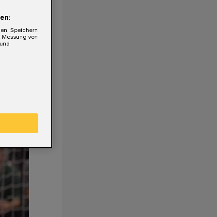
en:
gen. Speichern
e, Messung von
 und