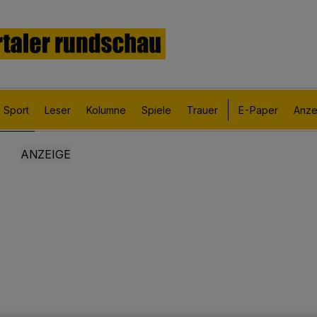
Sport
Leser
Kolumne
Spiele
Trauer
E-Paper
Anze