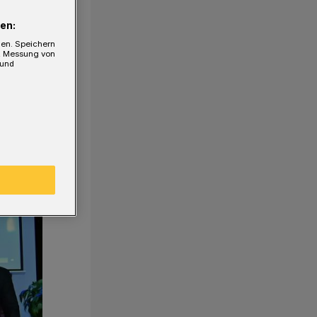
en:
gen. Speichern
e, Messung von
 und