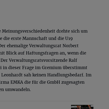
e Meinungsverschiedenheit drehte sich um
e die erste Mannschaft und die U19
 Der ehemalige Verwaltungsrat Norbert
it Blick auf Haftungsfragen an, wenn die
er Verwaltungsratsvorsitzende Ralf
ei in dieser Frage im Gremium überstimmt
 Leonhardt sah keinen Handlungsbedarf. Im
Firma EMKA die für die GmbH zugesagten
ten umwandeln.
ation soll es werden