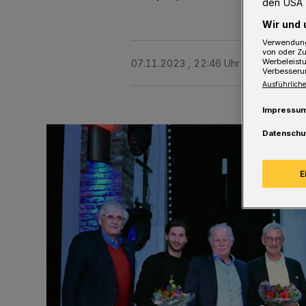
den USA 
Wir und 
Verwendung
von oder Zu
Werbeleist
07.11.2023 , 22:46 Uhr
2 Minuten Le
Verbesseru
Ausführliche
Impressu
Datenschu
E