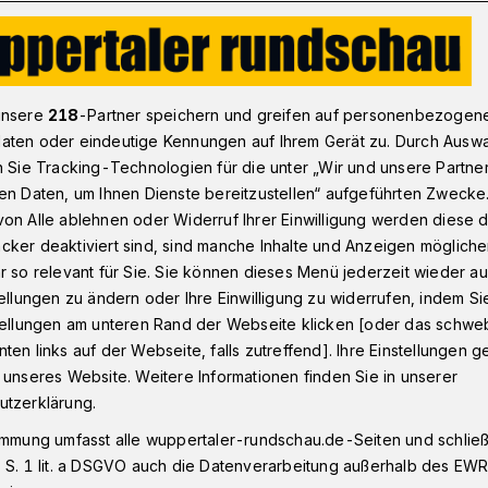
V: Für die 3. Liga braucht der WSV weitere Sponsoren​
unsere
218
-Partner speichern und greifen auf personenbezogen
aten oder eindeutige Kennungen auf Ihrem Gerät zu. Durch Ausw
n Sie Tracking-Technologien für die unter „Wir und unsere Partne
en Daten, um Ihnen Dienste bereitzustellen“ aufgeführten Zwecke
iga braucht der WSV
on Alle ablehnen oder Widerruf Ihrer Einwilligung werden diese de
cker deaktiviert sind, sind manche Inhalte und Anzeigen möglich
nsoren
r so relevant für Sie. Sie können dieses Menü jederzeit wieder au
tellungen zu ändern oder Ihre Einwilligung zu widerrufen, indem Si
stellungen am unteren Rand der Webseite klicken [oder das schw
ten links auf der Webseite, falls zutreffend]. Ihre Einstellungen g
rwahr schon weitaus turbulentere
 unseres Website. Weitere Informationen finden Sie in unserer
des Wuppertaler SV als die am
utzerklärung.
r 2023) im Barmer Bahnhof.
immung umfasst alle wuppertaler-rundschau.de-Seiten und schließt
chter stellte dabei eine Rückkehr von
 S. 1 lit. a DSGVO auch die Datenverarbeitung außerhalb des EWR, 
ge in das Gremium zur Diskussion.