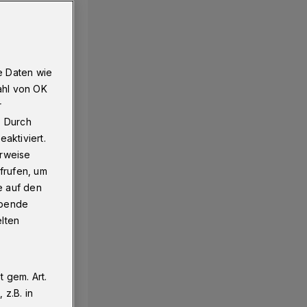
e Daten wie
ahl von OK
r
. Durch
aktiviert.
erweise
frufen, um
e auf den
ebende
elten
 gem. Art.
z.B. in