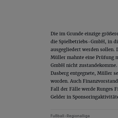
Die im Grunde einzige größer
die Spielbetriebs-GmbH, in di
ausgegliedert werden sollen.
Müller mahnte eine Prüfung m
GmbH nicht zustandekomme. D
Dasberg entgegnete, Müller s
worden. Auch Finanzvorstand
Fall der Fälle werde Runges 
Gelder in Sponsoringaktivitä
Fußball-Regionalliga
WSV: Rasen in Topform, die Organis