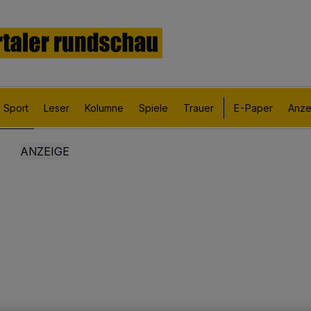
Sport
Leser
Kolumne
Spiele
Trauer
E-Paper
Anze