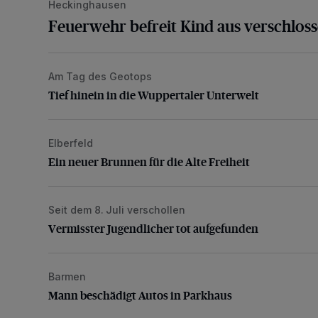
Heckinghausen
Feuerwehr befreit Kind aus verschlos
Am Tag des Geotops
Tief hinein in die Wuppertaler Unterwelt
Tief hinein in die Wuppertaler Unterwelt
Elberfeld
Ein neuer Brunnen für die Alte Freiheit
Ein neuer Brunnen für die Alte Freiheit
Seit dem 8. Juli verschollen
Vermisster Jugendlicher tot aufgefunden
Vermisster Jugendlicher tot aufgefunden
Barmen
Mann beschädigt Autos in Parkhaus
Mann beschädigt Autos in Parkhaus