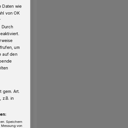
e Daten wie
ahl von OK
r
. Durch
aktiviert.
erweise
frufen, um
e auf den
ebende
elten
 gem. Art.
z.B. in
en:
gen. Speichern
e, Messung von