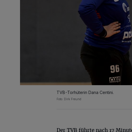
TVB-Torhüterin Dana Centini.
Foto: Dirk Freund
Der TVB führte nach 17 Minut