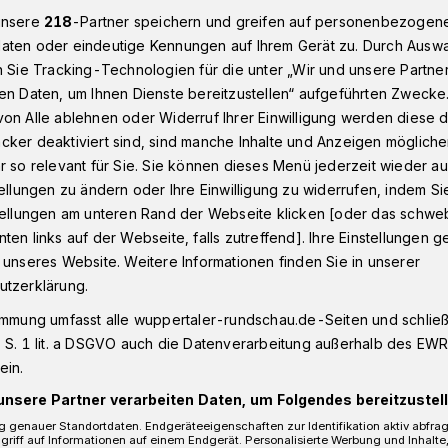
unsere
218
-Partner speichern und greifen auf personenbezogen
aten oder eindeutige Kennungen auf Ihrem Gerät zu. Durch Ausw
n Sie Tracking-Technologien für die unter „Wir und unsere Partne
ndball-Zweitligist TVB Wuppertal siegt in Aldekerk 24:21 (14:12)
en Daten, um Ihnen Dienste bereitzustellen“ aufgeführten Zwecke
on Alle ablehnen oder Widerruf Ihrer Einwilligung werden diese de
cker deaktiviert sind, sind manche Inhalte und Anzeigen möglich
) in Aldekerk
r so relevant für Sie. Sie können dieses Menü jederzeit wieder au
tellungen zu ändern oder Ihre Einwilligung zu widerrufen, indem Si
iter auf den
stellungen am unteren Rand der Webseite klicken [oder das schw
ten links auf der Webseite, falls zutreffend]. Ihre Einstellungen g
t
 unseres Website. Weitere Informationen finden Sie in unserer
utzerklärung.
immung umfasst alle wuppertaler-rundschau.de-Seiten und schließt
ball-Bundesliga haben die
 S. 1 lit. a DSGVO auch die Datenverarbeitung außerhalb des EWR, 
n des TVB Wuppertal am
ein.
z 2022) den Pflichtsieg beim Schlusslicht
unsere Partner verarbeiten Daten, um Folgendes bereitzustell
as Team von Trainerin Maja Zrnec gewann
 genauer Standortdaten. Endgeräteeigenschaften zur Identifikation aktiv abfra
griff auf Informationen auf einem Endgerät. Personalisierte Werbung und Inhalt