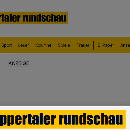
Sport
Leser
Kolumne
Spiele
Trauer
E-Paper
Anze