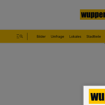
Bilder
Umfrage
Lokales
Stadtteile