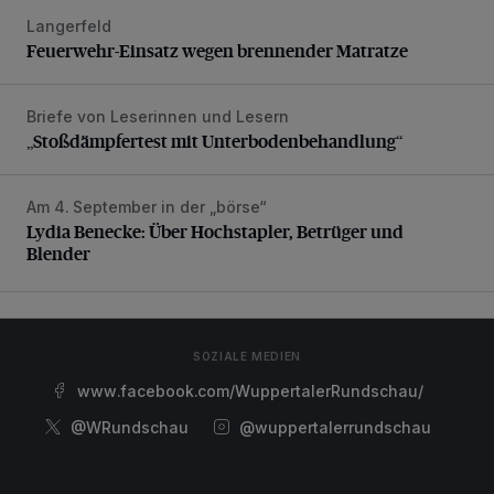
Langerfeld
Feuerwehr-Einsatz wegen brennender Matratze
Feuerwehr-Einsatz wegen brennender Matratze
Briefe von Leserinnen und Lesern
„Stoßdämpfertest mit Unterbodenbehandlung“
„Stoßdämpfertest mit Unterbodenbehandlung“
Am 4. September in der „börse“
Lydia Benecke: Über Hochstapler, Betrüger und Blender
Lydia Benecke: Über Hochstapler, Betrüger und
Blender
SOZIALE MEDIEN
www.facebook.com/WuppertalerRundschau/
@WRundschau
@wuppertalerrundschau