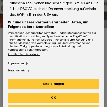
rundschau.de-Seiten und schließt gem. Art. 49 Abs. 1 S.
1 lit. a DSGVO auch die Datenverarbeitung außerhalb
des EWR, z.B. in den USA ein.
Wir und unsere Partner verarbeiten Daten, um
Folgendes bereitzustellen:
Verwendung genauer Standortdaten. Endgeräteeigenschaften zur
BHC-Neuzugang Noah Beyer.
Identifikation aktiv abfragen. Speichern von oder Zugriff auf
Foto: Dirk Freund
Informationen auf einem Endgerät. Personalisierte Werbung und
Inhalte, Messung von Werbeleistung und der Performance von
Inhalten, Zielgruppenforschung sowie Entwicklung und
Verbesserung von Angeboten.
Ausführliche Informationen
Impressum
Dabei kämpft der „runderneuerte“ BHC um
Datenschutz
die ersten Punkte der Spielzeit 2022/23.
Sowohl Trainer Jamal Naji als auch die sieben
Einstellungen
Neuzugänge bestreiten ihr erstes Pflichtspiel
für die Bergischen.
OK