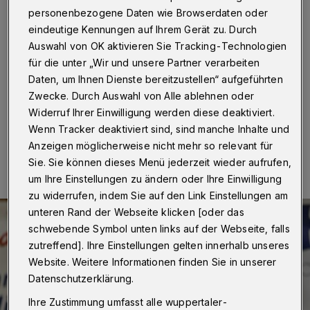
Bergischer HC
personenbezogene Daten wie Browserdaten oder
eindeutige Kennungen auf Ihrem Gerät zu. Durch
Wuppertal
·
Mit einem Auswärtsspiel bei GWD Minden
Auswahl von OK aktivieren Sie Tracking-Technologien
startet der Handball-Bundesligist Bergischer HC am
für die unter „Wir und unsere Partner verarbeiten
Sonntag (4. September 2022) um 16:05 Uhr in die
neue Saison.
Daten, um Ihnen Dienste bereitzustellen“ aufgeführten
Zwecke. Durch Auswahl von Alle ablehnen oder
Widerruf Ihrer Einwilligung werden diese deaktiviert.
Wenn Tracker deaktiviert sind, sind manche Inhalte und
04.09.2022 , 08:30 Uhr
Eine Minute Lesezeit
Anzeigen möglicherweise nicht mehr so relevant für
Sie. Sie können dieses Menü jederzeit wieder aufrufen,
um Ihre Einstellungen zu ändern oder Ihre Einwilligung
zu widerrufen, indem Sie auf den Link Einstellungen am
unteren Rand der Webseite klicken [oder das
schwebende Symbol unten links auf der Webseite, falls
zutreffend]. Ihre Einstellungen gelten innerhalb unseres
Website. Weitere Informationen finden Sie in unserer
Datenschutzerklärung.
Ihre Zustimmung umfasst alle wuppertaler-