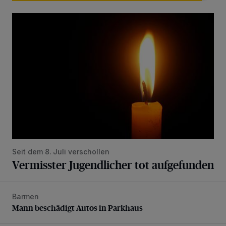
Vermisster Jugendlicher tot aufgefunden
Seit dem 8. Juli verschollen
Vermisster Jugendlicher tot aufgefunden
Barmen
Mann beschädigt Autos in Parkhaus
Mann beschädigt Autos in Parkhaus