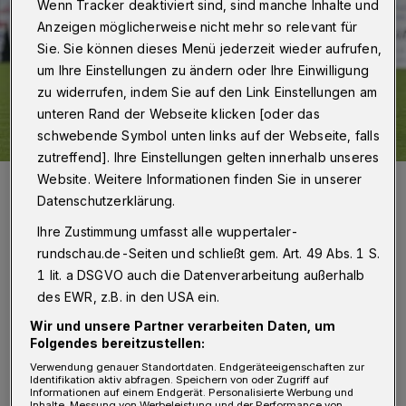
Wenn Tracker deaktiviert sind, sind manche Inhalte und
Anzeigen möglicherweise nicht mehr so relevant für
Sie. Sie können dieses Menü jederzeit wieder aufrufen,
um Ihre Einstellungen zu ändern oder Ihre Einwilligung
zu widerrufen, indem Sie auf den Link Einstellungen am
unteren Rand der Webseite klicken [oder das
schwebende Symbol unten links auf der Webseite, falls
zutreffend]. Ihre Einstellungen gelten innerhalb unseres
Website. Weitere Informationen finden Sie in unserer
WSV-Stürmer Charlison Benschop (li.) hat bislang vier Saisontore
erzielt.
Datenschutzerklärung.
Foto: Dirk Freund
Ihre Zustimmung umfasst alle wuppertaler-
rundschau.de-Seiten und schließt gem. Art. 49 Abs. 1 S.
1 lit. a DSGVO auch die Datenverarbeitung außerhalb
des EWR, z.B. in den USA ein.
Von Jörn Koldehoff
Wir und unsere Partner verarbeiten Daten, um
Folgendes bereitzustellen:
D
Verwendung genauer Standortdaten. Endgeräteeigenschaften zur
er punktgleiche Spitzenreiter Fortuna
Identifikation aktiv abfragen. Speichern von oder Zugriff auf
Informationen auf einem Endgerät. Personalisierte Werbung und
Inhalte, Messung von Werbeleistung und der Performance von