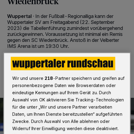
Wiedenbrück
Wuppertal
·
In der Fußball-Regionalliga kann der
Wuppertaler SV am Freitagabend (22. September
2023) die Tabellenführung zumindest vorübergehend
zurückgewinnen. Voraussetzung ist minimal ein Remis
gegen den SC Wiedenbrück. Anstoß in der Velberter
IMS Arena ist um 19:30 Uhr.
22.09.2023 , 08:00 Uhr
2 Minuten Lesezeit
Wir und unsere
218
-Partner speichern und greifen auf
personenbezogene Daten wie Browserdaten oder
eindeutige Kennungen auf Ihrem Gerät zu. Durch
Auswahl von OK aktivieren Sie Tracking-Technologien
für die unter „Wir und unsere Partner verarbeiten
Daten, um Ihnen Dienste bereitzustellen“ aufgeführten
Zwecke. Durch Auswahl von Alle ablehnen oder
Widerruf Ihrer Einwilligung werden diese deaktiviert.