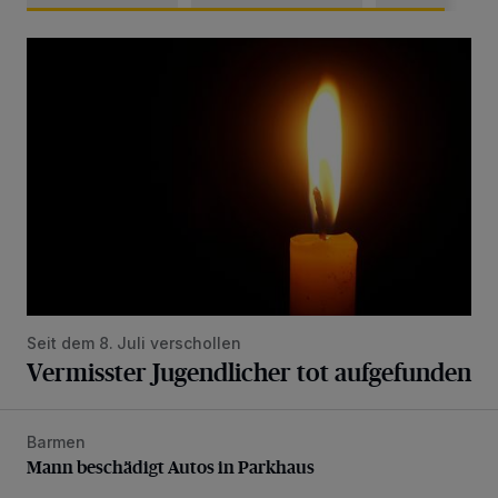
Vermisster Jugendlicher tot aufgefunden
Seit dem 8. Juli verschollen
Vermisster Jugendlicher tot aufgefunden
Barmen
Mann beschädigt Autos in Parkhaus
Mann beschädigt Autos in Parkhaus