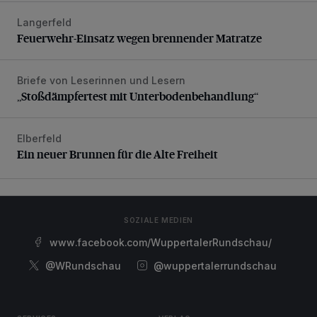
Langerfeld
Feuerwehr-Einsatz wegen brennender Matratze
Feuerwehr-Einsatz wegen brennender Matratze
Briefe von Leserinnen und Lesern
„Stoßdämpfertest mit Unterbodenbehandlung“
„Stoßdämpfertest mit Unterbodenbehandlung“
Elberfeld
Ein neuer Brunnen für die Alte Freiheit
Ein neuer Brunnen für die Alte Freiheit
SOZIALE MEDIEN
www.facebook.com/WuppertalerRundschau/
@WRundschau
@wuppertalerrundschau