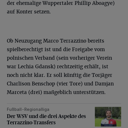
der ehemalige Wuppertaler Phillip Aboagye)
auf Konter setzen.
Ob Neuzugang Marco Terrazzino bereits
spielberechtigt ist und die Freigabe vom
polnischen Verband (sein vorheriger Verein
war Lechia Gdansk) rechtzeitig erhält, ist
noch nicht klar. Er soll künftig die Torjäger
Charlison Benschop (vier Tore) und Damjan
Marceta (drei) maßgeblich unterstützen.
Fußball-Regionalliga
Der WSV und die drei Aspekte des Terrazzino-Transfers
Der WSV und die drei Aspekte des
Terrazzino-Transfers