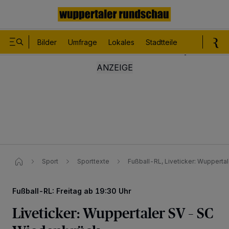
Bilder
Umfrage
Lokales
Stadtteile
Sport
Le
Sport
Sporttexte
Fußball-RL, Liveticker: Wupperta
Fußball-RL: Freitag ab 19:30 Uhr
Liveticker: Wuppertaler SV – SC