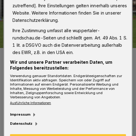
zutreffend]. Ihre Einstellungen gelten innerhalb unseres
Website. Weitere Informationen finden Sie in unserer
Datenschutzerklärung.
Ihre Zustimmung umfasst alle wuppertaler-
rundschau.de-Seiten und schließt gem. Art. 49 Abs. 1 S.
1 lit. a DSGVO auch die Datenverarbeitung außerhalb
des EWR, z.B. in den USA ein.
Von li.: Damian Marceta, Lion Schweers, Charlison Benschop und
Aday Ercan blicken dem Saisonstart entgegen.
Wir und unsere Partner verarbeiten Daten, um
Foto: Dirk Freund
Folgendes bereitzustellen:
Verwendung genauer Standortdaten. Endgeräteeigenschaften zur
Identifikation aktiv abfragen. Speichern von oder Zugriff auf
Informationen auf einem Endgerät. Personalisierte Werbung und
Inhalte, Messung von Werbeleistung und der Performance von
Inhalten, Zielgruppenforschung sowie Entwicklung und
Verbesserung von Angeboten.
T
rainer Hüseyfe Dogan muss neben
Ausführliche Informationen
Durim Berisha und Philipp Hanke
Impressum
voraussichtlich auch auf Tobias Peitz
Datenschutz
verzichten, der am Mittwoch beim 3:1 gegen