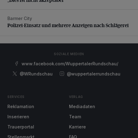
Barmer City
Polizei-Einsatz und mehrere Anzeigen nach Schlägerei
Polizei-Einsatz und mehrere Anzeigen nach Schlägerei
SOZIALE MEDIEN
www.facebook.com/WuppertalerRundschau/
@WRundschau
@wuppertalerrundschau
SERVICES
VERLAG
Reklamation
Mediadaten
Inserieren
Team
Trauerportal
Karriere
Stellenmarkt
FAQ