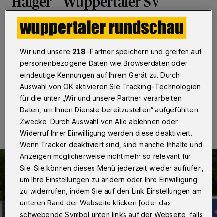
Haiger – Wuppertaler SV
Wuppertal
·
Im letzten Spiel der Vorbereitung tritt der
Fußball-Regionalligist Wuppertaler SV am Samstag
(22. Juli 2023) beim Südwest-Regionalligisten TSV
Wir und unsere
218
-Partner speichern und greifen auf
Steinbach Haiger an. Die Partie findet ab 14 Uhr in Bad
personenbezogene Daten wie Browserdaten oder
Marienberg im Westerwald statt.
eindeutige Kennungen auf Ihrem Gerät zu. Durch
Auswahl von OK aktivieren Sie Tracking-Technologien
für die unter „Wir und unsere Partner verarbeiten
22.07.2023 , 08:00 Uhr
Eine Minute Lesezeit
Daten, um Ihnen Dienste bereitzustellen“ aufgeführten
Zwecke. Durch Auswahl von Alle ablehnen oder
Widerruf Ihrer Einwilligung werden diese deaktiviert.
Wenn Tracker deaktiviert sind, sind manche Inhalte und
Anzeigen möglicherweise nicht mehr so relevant für
Sie. Sie können dieses Menü jederzeit wieder aufrufen,
um Ihre Einstellungen zu ändern oder Ihre Einwilligung
zu widerrufen, indem Sie auf den Link Einstellungen am
unteren Rand der Webseite klicken [oder das
schwebende Symbol unten links auf der Webseite, falls