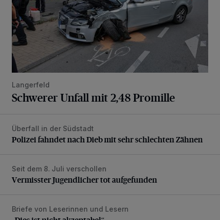
Langerfeld
Schwerer Unfall mit 2,48 Promille
Überfall in der Südstadt
Polizei fahndet nach Dieb mit sehr schlechten Zähnen
Polizei fahndet nach Dieb mit sehr schlechten Zähnen
Seit dem 8. Juli verschollen
Vermisster Jugendlicher tot aufgefunden
Vermisster Jugendlicher tot aufgefunden
Briefe von Leserinnen und Lesern
„Dies ist nicht akzeptabel“
„Dies ist nicht akzeptabel“