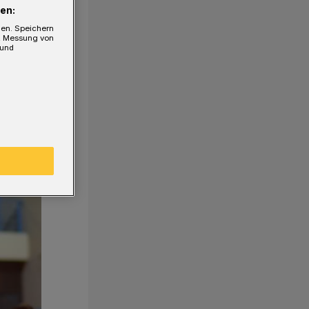
en:
gen. Speichern
e, Messung von
 und