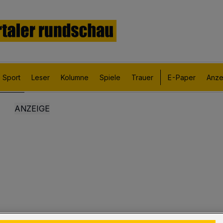
Sport
Leser
Kolumne
Spiele
Trauer
E-Paper
Anze