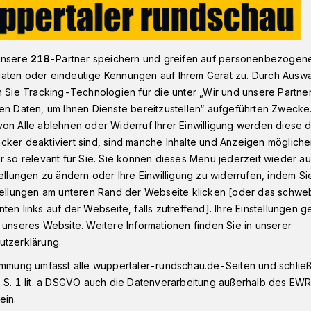
ne "Legende" vor dem Abschied
unsere
218
-Partner speichern und greifen auf personenbezogen
aten oder eindeutige Kennungen auf Ihrem Gerät zu. Durch Ausw
n Sie Tracking-Technologien für die unter „Wir und unsere Partne
 Beyeröhde
en Daten, um Ihnen Dienste bereitzustellen“ aufgeführten Zwecke
on Alle ablehnen oder Widerruf Ihrer Einwilligung werden diese de
de" vor dem
cker deaktiviert sind, sind manche Inhalte und Anzeigen möglich
r so relevant für Sie. Sie können dieses Menü jederzeit wieder au
tellungen zu ändern oder Ihre Einwilligung zu widerrufen, indem Si
stellungen am unteren Rand der Webseite klicken [oder das schw
ten links auf der Webseite, falls zutreffend]. Ihre Einstellungen g
 unseres Website. Weitere Informationen finden Sie in unserer
15 Jahren verlässt Mandy Reinarz
utzerklärung.
ball-Zweitligsten TV Beyeröhde zum
immung umfasst alle wuppertaler-rundschau.de-Seiten und schließt
z, die mit ihrer Zwillingsschwester
 S. 1 lit. a DSGVO auch die Datenverarbeitung außerhalb des EWR, 
nt Handball bei den Langerfelderinnenn
ein.
ensiven Aufwand künftig kürzer treten.