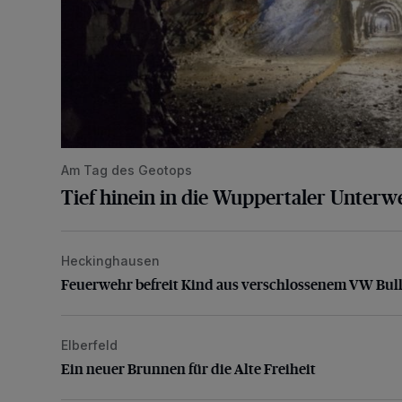
Am Tag des Geotops
Tief hinein in die Wuppertaler Unterwe
Heckinghausen
Feuerwehr befreit Kind aus verschlossenem VW Bulli
Feuerwehr befreit Kind aus verschlossenem VW Bull
Elberfeld
Ein neuer Brunnen für die Alte Freiheit
Ein neuer Brunnen für die Alte Freiheit