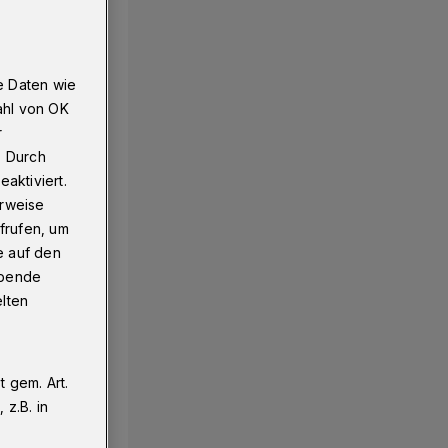
e Daten wie
ahl von OK
r
. Durch
aktiviert.
erweise
frufen, um
e auf den
ebende
elten
 gem. Art.
z.B. in