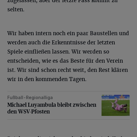
zugelassen, aber der letzte Pass kommt zu
selten.
Wir haben intern noch ein paar Baustellen und
werden auch die Erkenntnisse der letzten
Spiele einfließen lassen. Wir werden so
entscheiden, wie es das Beste für den Verein
ist. Wir sind schon recht weit, den Rest klären
wir in den kommenden Tagen.
Fußball-Regionalliga
Michael Luyambula bleibt zwischen den WSV-Pfosten
Michael Luyambula bleibt zwischen
den WSV-Pfosten