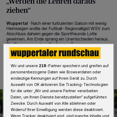
„Werden die Lehren daraus
ziehen“
Wuppertal
·
Nach einer turbulenten Saison mit wenig
Heimsiegen wollte der Fußball-Regionalligist WSV zum
Abschluss daheim gegen die Sportfreunde Lotte
gewinnen. Am Ende sprang ein Unentschieden heraus.
Die Stimmen aus dem Stadion am Zoo.
Wir und unsere
218
-Partner speichern und greifen auf
10.05.2025 , 16:15 Uhr
2 Minuten Lesezeit
personenbezogene Daten wie Browserdaten oder
eindeutige Kennungen auf Ihrem Gerät zu. Durch
Auswahl von OK aktivieren Sie Tracking-Technologien
für die unter „Wir und unsere Partner verarbeiten
Daten, um Ihnen Dienste bereitzustellen“ aufgeführten
Zwecke. Durch Auswahl von Alle ablehnen oder
Widerruf Ihrer Einwilligung werden diese deaktiviert.
Wenn Tracker deaktiviert sind, sind manche Inhalte und