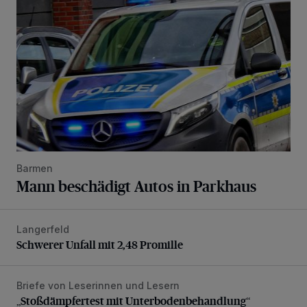
Barmen
Mann beschädigt Autos in Parkhaus
Langerfeld
Schwerer Unfall mit 2,48 Promille
Schwerer Unfall mit 2,48 Promille
Briefe von Leserinnen und Lesern
„Stoßdämpfertest mit Unterbodenbehandlung“
„Stoßdämpfertest mit Unterbodenbehandlung“