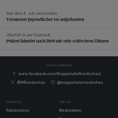
Seit dem 8. Juli verschollen
Vermisster Jugendlicher tot aufgefunden
Vermisster Jugendlicher tot aufgefunden
Überfall in der Südstadt
Polizei fahndet nach Dieb mit sehr schlechten Zähnen
Polizei fahndet nach Dieb mit sehr schlechten Zähnen
SOZIALE MEDIEN
www.facebook.com/WuppertalerRundschau/
@WRundschau
@wuppertalerrundschau
SERVICES
VERLAG
Reklamation
Mediadaten