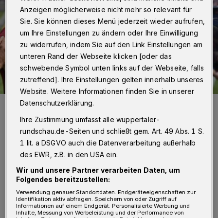
Anzeigen möglicherweise nicht mehr so relevant für
Sie. Sie können dieses Menü jederzeit wieder aufrufen,
um Ihre Einstellungen zu ändern oder Ihre Einwilligung
zu widerrufen, indem Sie auf den Link Einstellungen am
unteren Rand der Webseite klicken [oder das
schwebende Symbol unten links auf der Webseite, falls
zutreffend]. Ihre Einstellungen gelten innerhalb unseres
Website. Weitere Informationen finden Sie in unserer
Datenschutzerklärung.
Ob Kevin Hagemann (vorne) bleibt, ist noch offen.
Foto: Dirk Freund
Ihre Zustimmung umfasst alle wuppertaler-
rundschau.de-Seiten und schließt gem. Art. 49 Abs. 1 S.
1 lit. a DSGVO auch die Datenverarbeitung außerhalb
des EWR, z.B. in den USA ein.
Wir und unsere Partner verarbeiten Daten, um
Von Jörn Koldehoff
Folgendes bereitzustellen:
Verwendung genauer Standortdaten. Endgeräteeigenschaften zur
F
Identifikation aktiv abfragen. Speichern von oder Zugriff auf
abian
Lübbers
(Trainer Sportfreunde
Informationen auf einem Endgerät. Personalisierte Werbung und
Inhalte, Messung von Werbeleistung und der Performance von