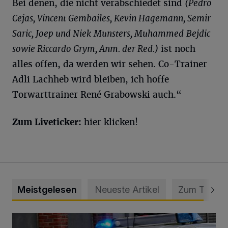
Bei denen, die nicht verabschiedet sind
(Pedro
Cejas
, Vincent
Gembailes
, Kevin
Hagemann
, Semir
Saric
,
Joep
und
Niek
Munsters
,
Muhammed
Bejdic
sowie Riccardo
Grym
, Anm. der Red.)
ist noch
alles offen, da werden wir sehen. Co-Trainer
Adli Lachheb wird bleiben, ich hoffe
Torwarttrainer René Grabowski auch.“
Zum Liveticker:
hier klicken!
Meistgelesen
Neueste Artikel
Zum Thema
Mann beschädigt Autos in Parkhaus