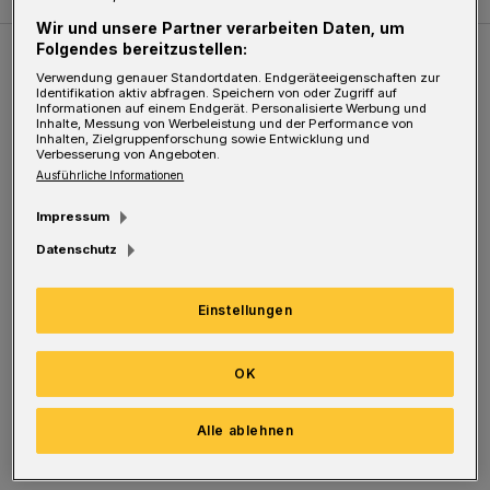
Wir und unsere Partner verarbeiten Daten, um
Folgendes bereitzustellen:
Weitere Bilderstrecken
Verwendung genauer Standortdaten. Endgeräteeigenschaften zur
Identifikation aktiv abfragen. Speichern von oder Zugriff auf
Informationen auf einem Endgerät. Personalisierte Werbung und
Inhalte, Messung von Werbeleistung und der Performance von
Sommer in der Elberfelder City
Inhalten, Zielgruppenforschung sowie Entwicklung und
Verbesserung von Angeboten.
Ausführliche Informationen
Impressum
Datenschutz
Einstellungen
OK
Bilderstrecke
Alle ablehnen
Sommer in der Elberfelder City