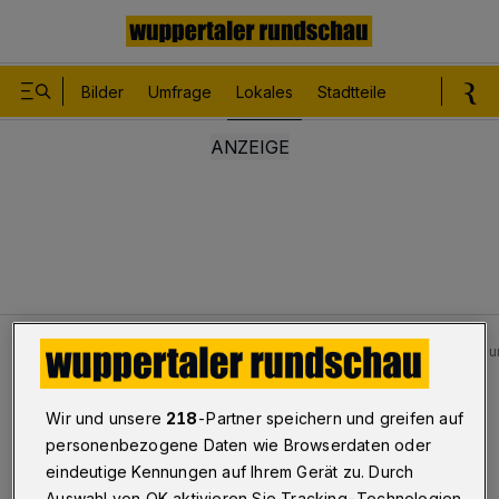
Bilder
Umfrage
Lokales
Stadtteile
Sport
Le
Lokales
Bilder: WSV-Remis gegen Sportfreunde Lotte 
Bilderstrecke
Wir und unsere
218
-Partner speichern und greifen auf
WSV-Remis gegen Lotte und Abschiede
personenbezogene Daten wie Browserdaten oder
eindeutige Kennungen auf Ihrem Gerät zu. Durch
1/21
Auswahl von OK aktivieren Sie Tracking-Technologien