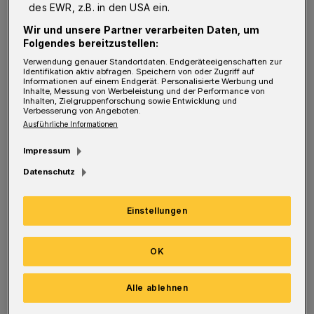
des EWR, z.B. in den USA ein.
Die Bilder:
Wir und unsere Partner verarbeiten Daten, um
Folgendes bereitzustellen:
Für die Entscheidung sorgte vor 1.244
Verwendung genauer Standortdaten. Endgeräteeigenschaften zur
Identifikation aktiv abfragen. Speichern von oder Zugriff auf
Zuschauern in der Klingenhalle Bastian
Informationen auf einem Endgerät. Personalisierte Werbung und
Inhalte, Messung von Werbeleistung und der Performance von
Inhalten, Zielgruppenforschung sowie Entwicklung und
Rutschmann. Der neue Torwart entschärfte
Verbesserung von Angeboten.
drei Siebenmeter in Folge und hielt seinen
Ausführliche Informationen
Kasten auch bei Würfen aus dem Feld sauber.
Impressum
Der Champions-League-Sieger überzeugte mit
Datenschutz
zahlreichen großartigen Spielzügen und
meisterhaften Trick-Drehwürfen von Timur
Einstellungen
Dibirow. Dem entgegen setzten die Hausherren
eine engagiert zupackende 6:0-Deckung und
OK
Gegenstöße oder schnelle Angriffe über die
Alle ablehnen
zweite Welle.