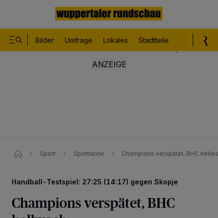
Bilder
Umfrage
Lokales
Stadtteile
Sport
Le
Sport
Sporttexte
Champions verspätet, BHC hellw
Handball-Testspiel: 27:25 (14:17) gegen Skopje
Champions verspätet, BHC