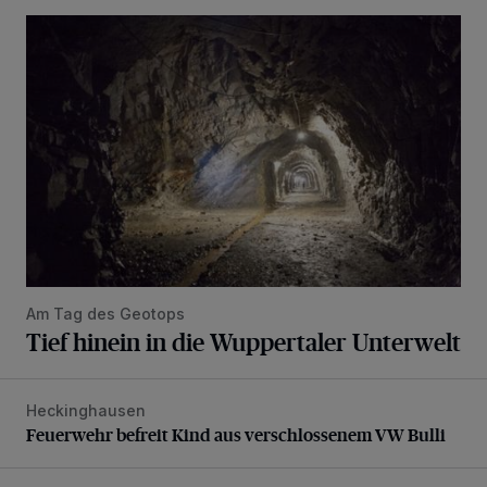
Tief hinein in die Wuppertaler Unterwelt
Am Tag des Geotops
Tief hinein in die Wuppertaler Unterwelt
Heckinghausen
Feuerwehr befreit Kind aus verschlossenem VW Bulli
Feuerwehr befreit Kind aus verschlossenem VW Bulli