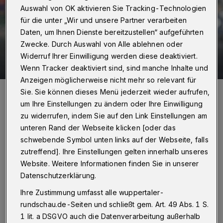
Auswahl von OK aktivieren Sie Tracking-Technologien
für die unter „Wir und unsere Partner verarbeiten
Daten, um Ihnen Dienste bereitzustellen“ aufgeführten
Zwecke. Durch Auswahl von Alle ablehnen oder
Widerruf Ihrer Einwilligung werden diese deaktiviert.
18 Bilder
BHC schlägt Skopje
Wenn Tracker deaktiviert sind, sind manche Inhalte und
Anzeigen möglicherweise nicht mehr so relevant für
18 Bilder
Sie. Sie können dieses Menü jederzeit wieder aufrufen,
um Ihre Einstellungen zu ändern oder Ihre Einwilligung
zu widerrufen, indem Sie auf den Link Einstellungen am
unteren Rand der Webseite klicken [oder das
D
ie Saisoneröffnung in der Solinger
schwebende Symbol unten links auf der Webseite, falls
zutreffend]. Ihre Einstellungen gelten innerhalb unseres
Klingenhalle begann mit einstündiger
Website. Weitere Informationen finden Sie in unserer
Verzögerung erst um 21 Uhr. Das Flugzeug der
Datenschutzerklärung.
Mazedonier war verspätet in Frankfurt
Ihre Zustimmung umfasst alle wuppertaler-
gelandet, auf der Anreise kam eine Autobahn-
rundschau.de-Seiten und schließt gem. Art. 49 Abs. 1 S.
Sperrung hinzu.
1 lit. a DSGVO auch die Datenverarbeitung außerhalb