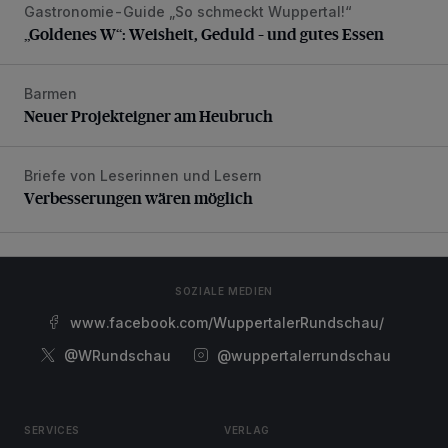
Gastronomie-Guide „So schmeckt Wuppertal!“
„Goldenes W“: Weisheit, Geduld – und gutes Essen
„Goldenes W“: Weisheit, Geduld – und gutes Essen
Barmen
Neuer Projekteigner am Heubruch
Neuer Projekteigner am Heubruch
Briefe von Leserinnen und Lesern
Verbesserungen wären möglich
Verbesserungen wären möglich
SOZIALE MEDIEN
www.facebook.com/WuppertalerRundschau/
@WRundschau
@wuppertalerrundschau
SERVICES
VERLAG