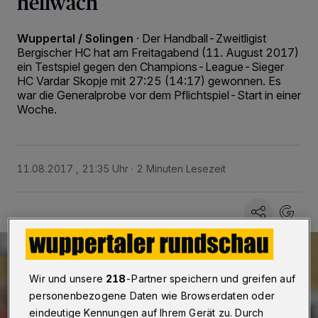
hellwach
Wuppertal / Solingen
·
Der Handball-Zweitligist
Bergischer HC hat am Freitagabend (11. August 2017)
ein Testspiel gegen den Champions-League-Sieger
HC Vardar Skopje mit 27:25 (14:17) gewonnen. Es
war die Generalprobe vor dem Pflichtspiel-Start in einer
Woche.
11.08.2017 , 21:35 Uhr
2 Minuten Lesezeit
Wir und unsere
218
-Partner speichern und greifen auf
personenbezogene Daten wie Browserdaten oder
eindeutige Kennungen auf Ihrem Gerät zu. Durch