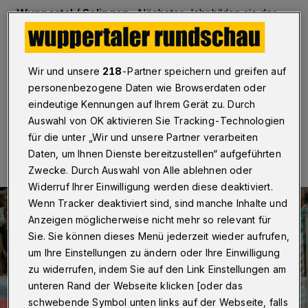
Wuppertal / Solingen
·
Nächstes Jahr bilden sie das
Torhütergespann des Handball-Bundesligisten
Bergischen HC. Am Freitag (19 Uhr) sind Christopher
Rudeck und Bastian Rutschmann aber im Abstiegsduell
in der Klingenhalle noch Gegner.
Wir und unsere
218
-Partner speichern und greifen auf
personenbezogene Daten wie Browserdaten oder
eindeutige Kennungen auf Ihrem Gerät zu. Durch
Auswahl von OK aktivieren Sie Tracking-Technologien
05.04.2017 , 21:46 Uhr
Eine Minute Lesezeit
für die unter „Wir und unsere Partner verarbeiten
Daten, um Ihnen Dienste bereitzustellen“ aufgeführten
Zwecke. Durch Auswahl von Alle ablehnen oder
Widerruf Ihrer Einwilligung werden diese deaktiviert.
Wenn Tracker deaktiviert sind, sind manche Inhalte und
Anzeigen möglicherweise nicht mehr so relevant für
Sie. Sie können dieses Menü jederzeit wieder aufrufen,
um Ihre Einstellungen zu ändern oder Ihre Einwilligung
zu widerrufen, indem Sie auf den Link Einstellungen am
unteren Rand der Webseite klicken [oder das
schwebende Symbol unten links auf der Webseite, falls