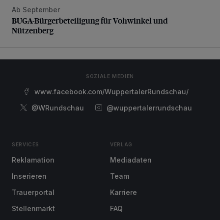
Ab September
BUGA-Bürgerbeteiligung für Vohwinkel und Nützenberg
BUGA-Bürgerbeteiligung für Vohwinkel und
Nützenberg
SOZIALE MEDIEN
www.facebook.com/WuppertalerRundschau/
@WRundschau
@wuppertalerrundschau
SERVICES
VERLAG
Reklamation
Mediadaten
Inserieren
Team
Trauerportal
Karriere
Stellenmarkt
FAQ