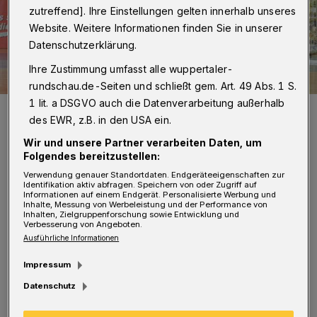
zutreffend]. Ihre Einstellungen gelten innerhalb unseres
Website. Weitere Informationen finden Sie in unserer
Datenschutzerklärung.
Ihre Zustimmung umfasst alle wuppertaler-
rundschau.de-Seiten und schließt gem. Art. 49 Abs. 1 S.
1 lit. a DSGVO auch die Datenverarbeitung außerhalb
Bald BHCer: Bastian Rutschmann.
des EWR, z.B. in den USA ein.
Foto: FA Göppingen
Wir und unsere Partner verarbeiten Daten, um
Folgendes bereitzustellen:
Verwendung genauer Standortdaten. Endgeräteeigenschaften zur
Identifikation aktiv abfragen. Speichern von oder Zugriff auf
Informationen auf einem Endgerät. Personalisierte Werbung und
Inhalte, Messung von Werbeleistung und der Performance von
Von Roderich Trapp
Inhalten, Zielgruppenforschung sowie Entwicklung und
Verbesserung von Angeboten.
Ausführliche Informationen
D
ie Kombination ergibt im Hinblick auf
Impressum
die kommende Saison ligenunabhängig
Datenschutz
einen Sinn: Routinier "Rutsche" Rutschmann