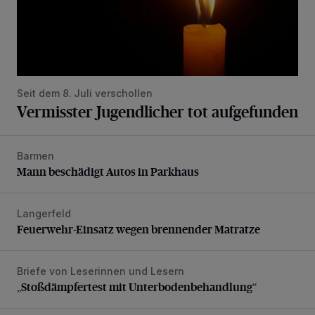
Seit dem 8. Juli verschollen
Vermisster Jugendlicher tot aufgefunden
Barmen
Mann beschädigt Autos in Parkhaus
Mann beschädigt Autos in Parkhaus
Langerfeld
Feuerwehr-Einsatz wegen brennender Matratze
Feuerwehr-Einsatz wegen brennender Matratze
Briefe von Leserinnen und Lesern
„Stoßdämpfertest mit Unterbodenbehandlung“
„Stoßdämpfertest mit Unterbodenbehandlung“