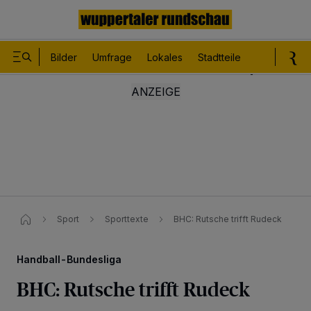
Bilder
Umfrage
Lokales
Stadtteile
Sport
Le
Sport
Sporttexte
BHC: Rutsche trifft Rudeck
Handball-Bundesliga
BHC: Rutsche trifft Rudeck